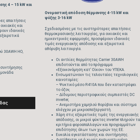
ης 4 – 15 kW και
Ονομαστική απόδοση θέρμανσης 4-15 kW και
ψύξης 3-16 kW
ες απαιτήσεις
 οικιακές και
Σχεδιασμένες με τις αυστηρότερες απαιτήσεις
ρουν ιδανικές
θερμοκρασιακής λειτουργίας, για οικιακές και
εξαιρετικά
ημικεντρικές εφαρμογές, προσφέρουν ιδανικές
τιμές ενεργειακής απόδοσης και εξαιρετικά
αθόρυβη λειτουργία.
ού 30AWH HO,
Οι αντλίες θερμότητας Carrier 30AWH
επιδοτούνται από το πρόγραμμα
ι συντήρησης
«Εξοικονόμηση κατ’ Οίκον» του ΥΠΕΚΑ.
 μονάδα
Ενσωματώνουν τις τελευταίες τεχνολογικές
καινοτομίες:
– Ψυκτικό μέσο R410A που δεν καταστρέφει
το όζον,
– Δίδυμους περιστροφικούς συμπιεστές DC
inverter,
άδας
– Ανεμιστήρα χαμηλού θορύβου και σύστημα
ελέγχου με μικροεπεξεργαστή.
Χάρη στις εξαιρετικές τιμές της ενεργειακής
απόδοσης, οι μικροί ψύκτες inverter πληρούν τα
κριτήρια φοροαπαλλαγών και προγραμμάτων
επιδότησης όλων των χωρών της ΕΕ.
Ευκολία εγκατάστασης και συντήρησης.
Διατίθενται με ή χωρίς ενσωματωμένο