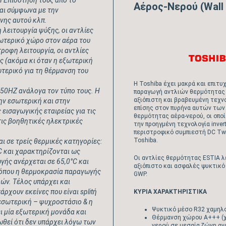
Η Επιδότηση τους από το
Αέρος-Νερού (Wall
αι σύμφωνα με την
ώνης αυτού κλπ.
 λειτουργία ψύξης, οι αντλίες
ωτερικό χώρο στον αέρα του
ροφη λειτουργία, οι αντλίες
 (ακόμα κι όταν η εξωτερική
ωτερικό για τη θέρμανση του
Η Toshiba έχει μακρά και επιτυ
/50
HZ
ανάλογα τον τύπο τους. Η
παραγωγή αντλιών θερμότητας α
αξιόπιστη και βραβευμένη τεχν
ην εσωτερική και στην
επίσης στον πυρήνα αυτών των
εισαγωγικής εταιρείας για τις
θερμότητας αέρα-νερού, οι οπο
τις βοηθητικές ηλεκτρικές
την προηγμένη τεχνολογία invert
περιστροφικό συμπιεστή DC Twi
Toshiba.
αι σε τρείς θερμικές κατηγορίες:
C
και χαρακτηρίζονται ως
Οι αντλίες θερμότητας ESTIA λ
ής ανέρχεται σε 65,0°
C
και
αξιόπιστο και ασφαλές ψυκτικό
 όπου η θερμοκρασία παραγωγής
GWP.
ν. Τέλος υπάρχει και
άρχουν εκείνες που είναι
split
ή
ΚΥΡΙΑ ΧΑΡΑΚΤΗΡΙΣΤΙΚΑ
εσωτερική – ψυχροστάσιο & η
Ψυκτικό μέσο R32 χαμηλ
ι μία εξωτερική μονάδα και
Θέρμανση χώρου A+++ (
ωθεί ότι δεν υπάρχει λόγω των
νερού σε μεσαία ζώνη αν