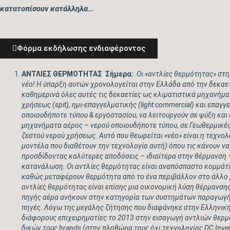
κατατοπίσουν κατάλληλα…
Φόρμα εκδήλωσης ενδιαφέροντος
ΑΝΤΛΙΕΣ ΘΕΡΜΟΤΗΤΑΣ Σήμερα:
Ο
ι «αντλίες θερμότητας» στη
νέο! Η ύπαρξη αυτών χρονολογείται στην Ελλάδα από την δεκαετί
καθημερινά όλες αυτές τις δεκαετίες ως κλιματιστικά μηχανήμα
χρήσεως (
spit
), ημι-επαγγελματικής (
light commercial
) και επαγγ
οποιουδήποτε τύπου & εργοστασίου, να λειτουργούν σε ψύξη και 
μηχανήματα αέρος – νερού οποιουδήποτε τύπου, σε Γεωθερμικέ
ζεστού νερού χρήσεως. Αυτό που θεωρείται «νέο» είναι η τεχνο
μοντέλα που διαθέτουν την τεχνολογία αυτή) όπου τις κάνουν ν
προσδίδοντας καλύτερες αποδόσεις – ιδιαίτερα στην θέρμανση
κατανάλωση. Οι αντλίες θερμότητας είναι αναπόσπαστο κομμάτι
καθώς μεταφέρουν θερμότητα από το ένα περιβάλλον στο άλλο 
αντλίες θερμότητας είναι επίσης μια οικονομική λύση θέρμανσης
πηγής αέρα ανήκουν στην κατηγορία των συστημάτων παραγωγ
πηγές.
Λόγω της μεγάλης ζήτησης που διαφάνηκε στην Ελληνικ
διάφορους επιχειρηματίες το 2013 στην εισαγωγή αντλιών θερμ
δικών τους
brands
(στην πληθώρα τους όχι τεχνολογίας
DC Inver