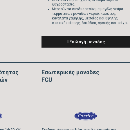
ψυχροστάσιο.
Μπορούν να συνδυαστούν με μεγάλη γκάμα
τερματικών μονάδων νερού: κασέτες,
καναλάτα χαμηλής, μεσαίας και υψηλής
στατικής πίεσης, δαπέδου, οροφής και τοίχου.
Eπιλογή μονάδας
ότητας
Εσωτερικές μονάδες
λών
FCU
ης 14-20 kW
Σχεδιασμένες για αξιόπιστη λειτουργία και