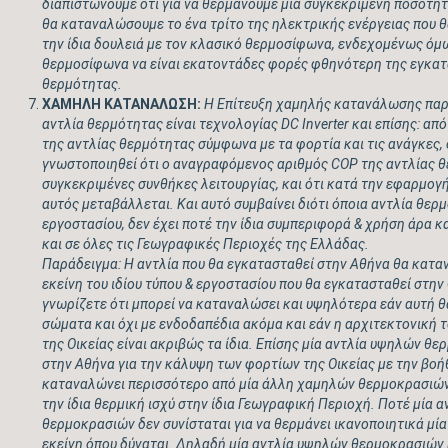
διαπιστώνουμε ότι για να θερμάνουμε μια συγκεκριμένη ποσότη
θα καταναλώσουμε το ένα τρίτο της ηλεκτρικής ενέργειας που θ
την ίδια δουλειά με τον κλασικό θερμοσίφωνα, ενδεχομένως όμ
θερμοσίφωνα να είναι εκατοντάδες φορές φθηνότερη της εγκατ
θερμότητας.
ΧΑΜΗΛΗ ΚΑΤΑΝΑΛΩΣΗ:
Η Επίτευξη χαμηλής κατανάλωσης παρέ
αντλία θερμότητας είναι τεχνολογίας
DC
Inverter
και επίσης: απ
της αντλίας θερμότητας σύμφωνα με τα φορτία και τις ανάγκες, 
γνωστοποιηθεί ότι ο αναγραφόμενος αριθμός
COP
της αντλίας θ
συγκεκριμένες συνθήκες λειτουργίας, και ότι κατά την εφαρμογ
αυτός μεταβάλλεται. Και αυτό συμβαίνει διότι όποια αντλία θερμ
εργοστασίου, δεν έχει ποτέ την ίδια συμπεριφορά & χρήση άρα κ
και σε όλες τις Γεωγραφικές Περιοχές της Ελλάδας.
Παράδειγμα: Η αντλία που θα εγκατασταθεί στην Αθήνα θα κατ
εκείνη του ιδίου τύπου & εργοστασίου που θα εγκατασταθεί στην
γνωρίζετε ότι μπορεί να καταναλώσει και υψηλότερα εάν αυτή 
σώματα και όχι με ενδοδαπέδια ακόμα και εάν η αρχιτεκτονική τ
της Οικείας είναι ακριβώς τα ίδια. Επίσης μία αντλία υψηλών θ
στην Αθήνα για την κάλυψη των φορτίων της Οικείας με την βο
καταναλώνει περισσότερο από μία άλλη χαμηλών θερμοκρασιών 
την ίδια θερμική ισχύ στην ίδια Γεωγραφική Περιοχή. Ποτέ μία
θερμοκρασιών δεν συνίσταται για να θερμάνει ικανοποιητικά μί
εκείνη όπου δύναται. Δηλαδή μία αντλία υψηλών θερμοκρασιών 