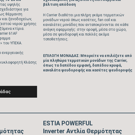
ητας υψηλής
βέλτιση απόδοση
σχεδιάστηκε για
πως θέρμανση
Η Carrier διαθέτει μια πλήρη γκάμα τερματικών
 και ξενοδοχείων,
μονάδων νερού όπως κασέτες, fan coil και
ζεστού νερού χρήσης
καναλάτες μονάδες που ανταποκρίνονται σε κάθε
ζόμενα κτίρια.
ανάγκη εφαρμογής: στην οροφή, μέσα στο χώρο,
rrier 61AF
μέσα σε ψευδοροφή και πολλές ακόμα
γραμμα
τοποθετήσεις.
ν» του ΥΠΕΚΑ.
ο ενεργειακής
EΠΙΛΟΓΗ ΜΟΝΑΔΑΣ: Μπορείτε να επιλέξετε από
μία πληθώρα τερματικών μονάδων της Carrier,
 κυκλοφορητή Κλάσης
όπως τα δαπέδου εμφανή, δαπέδου κρυφά,
καναλάτα ψευδοροφής και κασέτες ψευδοροφής
νάδας
ESTIA POWERFUL
ρμότητας
Inverter Aντλία Θερμότητας