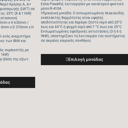
Estia Powerful, λειτουργούν με οικολογικό ψυκτικό
 Νερό Χρήσης A, A+
μέσο R-410A.
προσαγωγής (LWT) σε
Υδραυλική μονάδα: Ο ενσωματωμένος πλακοειδής
ος -25℃ (8 & 11kW)
εναλλάκτης θερμότητας είναι υψηλής
 κατασκευή
αποδοτικότητας και παράγει ζεστό νερό από 20°C
00mm x H 630mm /
έως και 60°C ή ψυχρό νερό από 7 °C έως και 25°C.
010mm x D 370mm x H
Ενσωματωμένες εφεδρικές αντιστάσεις (3 ή 6 ή
9kW), υποστηρίζουν τη λειτουργία του συστήματος
ί ενός ανεμιστήρα
σε ακραίες καιρικές συνθήκες.
δες των 8kW και
ός συμπιεστής με
11kW)
Eπιλογή μονάδας
ν βάση της εξωτ.
νάδας