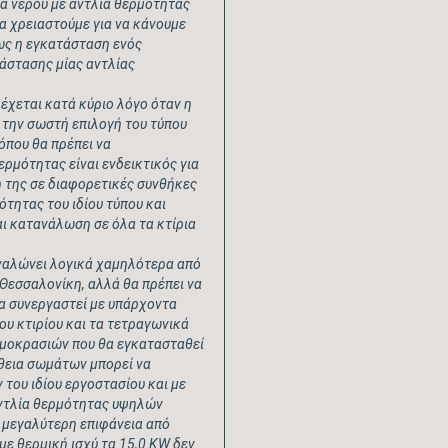
τα νερού με αντλία θερμότητας
α χρειαστούμε για να κάνουμε
ως η εγκατάσταση ενός
άστασης μίας αντλίας
χεται κατά κύριο λόγο όταν η
ό την σωστή επιλογή του τύπου
όπου θα πρέπει να
ερμότητας είναι ενδεικτικός για
ή της σε διαφορετικές συνθήκες
ότητας του ιδίου τύπου και
αι κατανάλωση σε όλα τα κτίρια
αναλώνει λογικά χαμηλότερα από
 Θεσσαλονίκη, αλλά θα πρέπει να
θα συνεργαστεί με υπάρχοντα
ου κτιρίου και τα τετραγωνικά
ερμοκρασιών που θα εγκατασταθεί
ήθεια σωμάτων μπορεί να
του ιδίου εργοστασίου και με
 αντλία θερμότητας υψηλών
α μεγαλύτερη επιφάνεια από
με θερμική ισχύ τα 15,0
KW
δεν