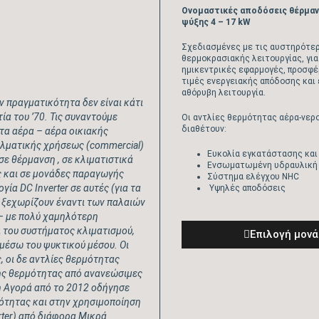
Ονομαστικές αποδόσεις θέρμανσ
ψύξης 4 – 17 kW
Σχεδιασμένες με τις αυστηρότερ
θερμοκρασιακής λειτουργίας, για
ημικεντρικές εφαρμογές, προσφέ
τιμές ενεργειακής απόδοσης και 
αθόρυβη λειτουργία.
ν πραγματικότητα δεν είναι κάτι
α του ’70. Τις συναντούμε
Οι αντλίες θερμότητας αέρα-νερ
διαθέτουν:
τα αέρα – αέρα οικιακής
ελματικής χρήσεως (
commercial
)
Ευκολία εγκατάστασης κα
σε θέρμανση , σε κλιματιστικά
Ενσωματωμένη υδραυλική
ς και σε μονάδες παραγωγής
Σύστημα ελέγχου NHC
λογία
DC Inverter
σε αυτές (για τα
Υψηλές αποδόσεις
α ξεχωρίζουν έναντι των παλαιών
 – με πολύ χαμηλότερη
 του συστήματος κλιματισμού,
Eπιλογή μον
μέσω του ψυκτικού μέσου. Οι
, οι δε αντλίες θερμότητας
ής θερμότητας από ανανεώσιμες
ή Αγορά από το 2012 οδήγησε
ότητας και στην χρησιμοποίηση
ter
) από διάφορα Μικρά