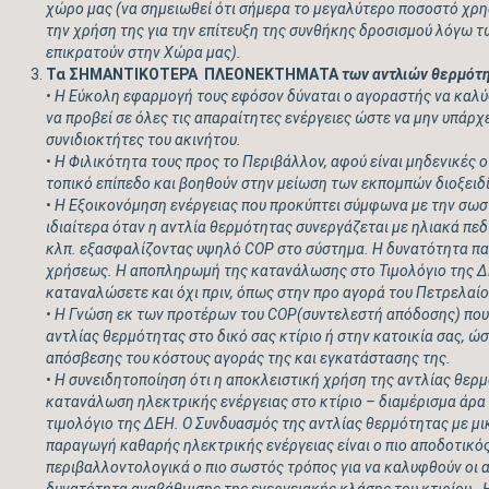
χώρο μας (να σημειωθεί ότι σήμερα το μεγαλύτερο ποσοστό χρ
την χρήση της για την επίτευξη της συνθήκης δροσισμού λόγω 
επικρατούν στην Χώρα μας).
Τα ΣΗΜΑΝΤΙΚΟΤΕΡΑ ΠΛΕΟΝΕΚΤΗΜΑΤΑ
των αντλιών θερμότ
• Η Εύκολη εφαρμογή τους εφόσον δύναται ο αγοραστής να καλύ
να προβεί σε όλες τις απαραίτητες ενέργειες ώστε να μην υπάρχε
συνιδιοκτήτες του ακινήτου.
• Η Φιλικότητα τους προς το Περιβάλλον, αφού είναι μηδενικές 
τοπικό επίπεδο και βοηθούν στην μείωση των εκπομπών διοξειδί
• Η Εξοικονόμηση ενέργειας που προκύπτει σύμφωνα με την σωσ
ιδιαίτερα όταν η αντλία θερμότητας συνεργάζεται με ηλιακά πε
κλπ. εξασφαλίζοντας υψηλό
COP
στο σύστημα. Η δυνατότητα π
χρήσεως. Η αποπληρωμή της κατανάλωσης στο Τιμολόγιο της Δ
καταναλώσετε και όχι πριν, όπως στην προ αγορά του Πετρελαί
• Η Γνώση εκ των προτέρων του
COP
(συντελεστή απόδοσης) που
αντλίας θερμότητας στο δικό σας κτίριο ή στην κατοικία σας, ώ
απόσβεσης του κόστους αγοράς της και εγκατάστασης της.
• Η συνειδητοποίηση ότι η αποκλειστική χρήση της αντλίας θερ
κατανάλωση ηλεκτρικής ενέργειας στο κτίριο – διαμέρισμα άρα 
τιμολόγιο της ΔΕΗ. Ο Συνδυασμός της αντλίας θερμότητας με μ
παραγωγή καθαρής ηλεκτρικής ενέργειας είναι ο πιο αποδοτικός
περιβαλλοντολογικά ο πιο σωστός τρόπος για να καλυφθούν οι 