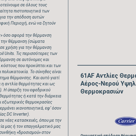
ροτείνουμε σε όλους τους
αίτητα πιστοποιητικά των
ς για την απόδοση αυτών
αφική Περιοχή, ενώ να ζητούν
ς» όσο αφορά την θέρμανση
α την θέρμανση (σώματα
 σε χρήση για την θέρμανση
il Units
. Τις περισσότερες των
έρμανση σε αυτόνομες και
υ κόστους που προκύπτει και των
 πολυκατοικία. Το σύνηθες είναι
61AF Αντλίες Θερμ
τημα θέρμανσης. Και αυτό γιατί
Αέρος-Νερού Υψη
 η αντλία θερμότητας και ως
. Η ύπαρξη του εφεδρικού
Θερμοκρασιών
θερμότητας ή κατά την διάρκεια
οι εξωτερικές θερμοκρασίες
θερμάνει ικανοποιητικά, εφ’ όσον
γίας
DC Inverter
).
σε νέες κατασκευές, όπου με την
ία μας ή τον επαγγελματικό μας
 συνθήκη «δροσισμού» στον
Ονομαστική απόδοση θέρμανσ