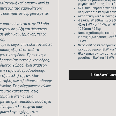
ύτερη» ή «αξιόπιστη» αντλία
μεγέθη απόδοσης, Ζεστό
 επίτευξη της χαμηλότερης
62℃ θερμοκρασία νερού 
θερμοκρασία περιβάλλοντ
υ συστήματος σύμφωνα με τις
Αποδοτική και Συμπαγής
4 & 6kW: W 800mm x D 3
er
που εισάγονται στην Ελλάδα
42kg 8kW και 11kW: W 1
υργούν σε ψύξη και θέρμανση,
1050mm / 75kg
Νέος σχεδιασμός και σασ
ε ψύξη και θέρμανση, τέλος
για τις εξωτερικές μονά
ση.
11kW
μενο έργο, αποτελεί τον ειδικό
Νέος διπλός περιστροφικ
 οποίος εξαρτάται από τα
ψεκασμό υγρού (8kW και 
Ηλεκτρική αντίσταση στη
 ψυκτικού μέσου. Πρακτικά, ο
μονάδας (8kW και 11kW)
δρασης (ατμοσφαιρικός αέρας,
ζόμενος χώρος) έχει σταθερή
σο ή ετήσιο Βαθμό Απόδοσης
Eπιλογή μο
ετήσια κλπ) της αντλίας.
μεταβλητών ο βαθμός απόδοσης
μέγεθος. Στις σύγχρονες αντλίες
που τις κατατάσσει στις
σημαίνει ότι η αντλία
 μεταφέρει τριπλάσια ποσότητα
ίνουμε τη λειτουργία μιας
ίφωνα λόγου χάρη, τότε