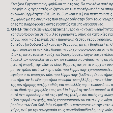
Κινέζικα Εργοστάσια αμφιβόλου ποιότητας. Για τον λόγο αυτό π
υποψήφιους αγοραστές να ζητούν εκ των προτέρων όλα τα απαρ
αντλιών θερμότητας (
CE
,
RoHS
,
Eurovent
κ.α.) και πιστοποιήσει
σύμφωνα με τις συνθήκες που επικρατούν στην δική τους Γεωγρ
όλες τις πληροφορίες αυτές γραπτώς και υπογεγραμμένες.
ΧΡΗΣΗ
της αντλίας θερμότητας:
Σήμερα οι «αντλίες θερμότητα
χρησιμοποιούνται σε ποικίλες εφαρμογές, όπως σε κατοικίες γι
αλουμινίου ή σιδερένια), στην παραγωγή ζεστού νερού χρήσεως,
δαπέδου (ενδοδαπέδια) και στην θέρμανση με την βοήθεια
Fan Co
περιπτώσεων οι «αντλίες θερμότητας» χρησιμοποιούνται στην θ
ιδιόκτητες κατοικίες και όχι σε διαμερίσματα, λόγω του μεγάλο
δυσκολιών που καλείται να αντιμετωπίσει ο συνιδιοκτήτης σε μία
η κοινή ύπαρξη της νέας αντλίας θερμότητας με το υπάρχων σύσ
με τον τρόπο αυτό ως κύριο σύστημα θέρμανσης χρησιμοποιείται
εφεδρικό το υπάρχων σύστημα θέρμανσης (λέβητας /καυστήρας)
συστήματος θα εξυπηρετήσει σε περίπτωση βλάβης της αντλίας 
της συντήρησης αυτής, καθώς και σε πολλές περιπτώσεις όπου 
είναι ιδιαίτερα χαμηλές και η αντλία θερμότητας δεν μπορεί να 
αυτό έχει προσδιοριστεί στην μελέτη (ακόμα και αυτές τεχνολο
• Όσο αφορά την ψύξη, αυτές χρησιμοποιούνται κατά κύριο λόγο 
βοήθεια των
Fan Coil Units
κλιματίζουν ικανοποιητικά την κατοικ
χώρο, ενώ με την συνεργασία τους με ενδοδαπέδια δημιουργούν