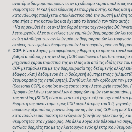
ανωτέρω διαφοροποιήσεων στον σχεδιασμό καμία απολύτως «καλ
θερμότητας. Η καλή και εύρυθμη λειτουργία αυτής, καθώς και η
κατανάλωσης παρέχεται αποκλειστικά από την σωστή μελέτη το
απαιτήσεις της κατοικίας και όχι από το
brand
ή τον τύπο αυτής.
• Να σημειωθεί ότι οι αντλίες θερμότητας τεχνολογίας
DC Invert
λειτουργούν: όλες οι αντλίες των χαμηλών θερμοκρασιών λειτο
ενώ η πληθώρα των αντλιών μέσων θερμοκρασιών λειτουργούν σ
εκείνες των υψηλών θερμοκρασιών λειτουργούν μόνο σε θέρμαν
COP
:
Είναι ο λόγος
μεταφερόμενης θερμότητα προς καταναλισκό
βαθμό απόδοσης της αντλίας (
COP
,
coefficient of performance
) ο
μηχανικά χαρακτηριστικά της αντλίας και από τις ιδιότητες του
COP
μεταβάλλεται με την θερμοκρασία της δεξαμενής αλληλεπί
έδαφος κλπ.) δεδομένου ότι η δεξαμενή εξυπηρέτησης (κλιματι
θερμοκρασία (την επιθυμητή). Συνήθως λοιπόν ορίζουμε τον μέ
(
Seasonal COP
), ο οποίος αναφέρεται στην λειτουργία περιόδου (
Προφανώς λόγω των μεγάλων διαφορών τιμών των παραπάνω 
της αντλίας (
SCOP
) είναι συγκριτικό (σχετικό) και όχι απόλυτο 
θερμότητας συναντάμε τιμές
COP
μεγαλύτερες του 3.0, γεγονός 
συσκευές αξιοποίησης ανανεώσιμων πηγών. Τιμή
COP
ίση με 3.0 
καταναλώνει μία ποσότητα ενέργειας (συνήθως ηλεκτρικής) και
θερμότητας στον χώρο μας. Με άλλα λόγια εάν θέλουμε να συγκρ
αντλίας θερμότητας με την λειτουργία ενός ηλεκτρικού θερμοσ