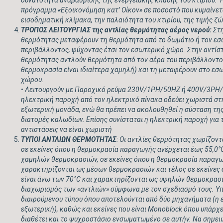
δυνατότητα αναβάθμισης της ενεργειακής κλάσης του κτιρίου. 
πρόγραμμα «Εξοικονόμηση κατ’ Οίκον» σε ποσοστό που κυμαίνετ
εισοδηματική κλίμακα, την παλαιότητα του κτιρίου, της τιμής ζ
ΤΡΟΠΟΣ ΛΕΙΤΟΥΡΓΙΑΣ
της αντλίας θερμότητας αέρος νερού:
Στη
θερμότητας μεταφέρουν τη θερμότητα από το δωμάτιο ή τον εσ
περιβάλλοντος, ψύχοντας έτσι τον εσωτερικό χώρο. Στην αντίστ
θερμότητας αντλούν θερμότητα από τον αέρα του περιβάλλοντος
θερμοκρασία είναι ιδιαίτερα χαμηλή) και τη μεταφέρουν στο εσ
χώρου.
• Λειτουργούν με Παροχικό ρεύμα 230
V
/1
PH
/50
HZ
ή 400
V
/3
PH
ηλεκτρική παροχή από τον ηλεκτρικό πίνακα οδεύει χωριστά στ
εξωτερική μονάδα, ενώ θα πρέπει να ακολουθηθεί η σύσταση της 
διατομές καλωδίων. Επίσης συνίσταται η ηλεκτρική παροχή για 
αντιστάσεις να είναι χωριστή
ΤΥΠΟΙ ΑΝΤΛΙΩΝ ΘΕΡΜΟΤΗΤΑΣ
: Οι αντλίες θερμότητας χωρίζοντ
σε εκείνες όπου η θερμοκρασία παραγωγής ανέρχεται έως 55,0°
χαμηλών θερμοκρασιών, σε εκείνες όπου η θερμοκρασία παραγωγ
χαρακτηρίζονται ως μέσων θερμοκρασιών και τέλος σε εκείνες
είναι άνω των 70°
C
και χαρακτηρίζονται ως υψηλών θερμοκρασιώ
διαχωρισμός των «αντλιών» σύμφωνα με τον σχεδιασμό τους. Υπ
διαιρούμενου τύπου όπου αποτελούνται από δύο μηχανήματα (η 
εξωτερική), καθώς και εκείνες που είναι
Monoblock
όπου υπάρχε
διαθέτει και το ψυχροστάσιο ενσωματωμένο σε αυτήν. Να σημει