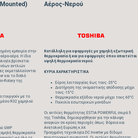
 Mounted)
Αέρος-Νερού
χημένη εμπειρία στην
Κατάλληλη για εφαρμογές με χαμηλή εξωτερική
έρα-αέρα. Η ίδια
θερμοκρασία ή και για εφαρμογές όπου απαιτείται
ολογία βρίσκεται
υψηλή θερμοκρασία νερού.
 νέων αντλιών
ίες εκμεταλλεύονται
ΚΥΡΙΑ ΧΑΡΑΚΤΗΡΙΣΤΙΚΑ
er και το διπλό
n-Rotary της
Εύρος λειτουργίας έως τους -25°C
Διατήρηση της ονομαστικής απόδοσης μέχρι
τους -15°C
ειτουργούν με το
Θερμοκρασία εξόδου νερού μέχρι τους 60°C
 μέσο R32 χαμηλού
Ποικιλία εσωτερικών μονάδων
Οι αντλίες θερμότητας ESTIA POWERFUL σειρά 5
της Toshiba, δημιουργήθηκαν για την κάλυψη
αναγκών σε κρύες περιοχές όπως: Βόρεια και
Ανατολική Ευρώπη κ.λπ.
ού GWP
Προηγμένη τεχνολογία DC Inverter με δίδυμο
χαμηλή θερμοκρασία
περιστροφικό συμπιεστή. Οι αντλίες θερμότητας
αφοράς) για όλα τα