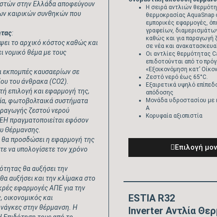
ηστών στην Ελλάδα αποφεύγουν
Η σειρά αντλιών θερμότ
των καιρικών συνθηκών που
θερμοκρασίας AquaSnap 
εμπορικές εφαρμογές, ό
γραφείων, διαμερισμάτων
ητας
:
καθώς και για παραγωγή 
ψει το αρχικό κόστος καθώς και
σε νέα και ανακατασκευα
ι νομικό θέμα με τους
Οι αντλίες θερμότητας Ca
επιδοτούνται από το πρό
«Εξοικονόμηση κατ’ Οίκο
οι εκπομπές καυσαερίων σε
Ζεστό νερό έως 65°C.
ου του άνθρακα (
CO
2).
Εξαιρετικά υψηλό επίπεδ
τή επιλογή και εφαρμογή της,
απόδοσης
Μονάδα υδροστασίου με
δία, φωτοβολταικά συστήματα
Α
αραγωγής ζεστού νερού
Κορυφαία αξιοπιστία
ΕΗ πραγματοποιείται εφόσον
ου Θέρμανσης.
 θα προσδώσει η εφαρμογή της
Eπιλογή μο
στε να υπολογίσετε τον χρόνο
μότητας θα αυξήσει την
θα αυξήσει και την κλίμακα στο
ικρές εφαρμογές ΑΠΕ για την
ESTIA R32
, οικονομικός και
ανάγκες στην θέρμανση. Η
Inverter Αντλία Θε