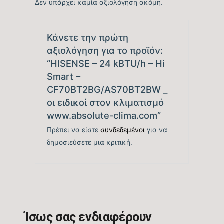
tbc
Δεν υπάρχει καμία αξιολόγηση ακόμη.
απόδοσης Ψύξης (EER)
Ενεργειακή Κλάση
Κάνετε την πρώτη
A++
Ψύξης
αξιολόγηση για το προϊόν:
“HISENSE – 24 kBTU/h – Hi
Ετήσια Κατανάλωση
Smart –
tbc
Ενέργειας Ψύξης (kwh)
CF70BT2BG/AS70BT2BW _
οι ειδικοί στον κλιματισμό
Ονομαστική Θερμική
23.202
www.absolute-clima.com”
Ικανότητα (BTU/h)
Πρέπει να είστε
συνδεδεμένοι
για να
δημοσιεύσετε μια κριτική.
Εύρος Θερμικής
6.142 – 24.908
Ικανότητας (BTU/h)
Βαθμός Ενεργειακής
απόδοσης Θέρμανσης
5,1
Θ/Ζ (SCOP)
Ίσως σας ενδιαφέρουν