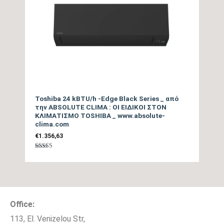
Τύπος Συμπιεστή
DC Inverter
Ψυκτικές Σωληνώσεις
5/8″ / 3/8″
Ψυκτικό Υγρό
R32
Λειτουργία
Toshiba 24 kBTU/h -Edge Black Series _ από
Αυτοκαθαρισμού,
την ABSOLUTE CLIMA : ΟΙ ΕΙΔΙΚΟΙ ΣΤΟΝ
ΚΛΙΜΑΤΙΣΜΟ TOSHIBA _ www.absolute-
Επιπλέον Λειτουργίες
Λειτουργία I Feel,
clima.com
Λειτουργία Super Cool,
€
1.356,63
Αθόρυβη Λειτουργία
Βαθμολογήθηκε
με
5.00
Παράδοση Είδους με
από 5
ΟΧΙ
Γερανό
Office:
Μέγιστο μήκος
20
σωληνώσεων (m)
113, El. Venizelou Str,