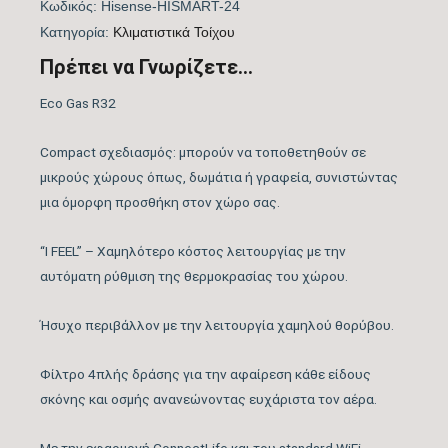
Κωδικός:
Hisense-HISMART-24
EUROVENT
Kατηγορία:
Kλιματιστικά Τοίχου
Λειτουργία Ψύξη &
Πρέπει να Γνωρίζετε...
ΝΑΙ
Θέρμανση
Eco Gas R32
Λειτουργία
ΝΑΙ
Compact σχεδιασμός: μπορούν να τοποθετηθούν σε
Αφύγρανσης
μικρούς χώρους όπως, δωμάτια ή γραφεία, συνιστώντας
μια όμορφη προσθήκη στον χώρο σας.
Συνδεσιμότητα WiFi
WIFI ACTIVE
“Ι FEEL” – Χαμηλότερο κόστος λειτουργίας με την
Φίλτρα Καθαρισμού
αυτόματη ρύθμιση της θερμοκρασίας του χώρου.
Αέρα Εσωτερικής
Φίλτρο 4πλής δράσης
Μονάδας
Ήσυχο περιβάλλον με την λειτουργία χαμηλού θορύβου.
Λειτουργία Ιονισμού
ΝΑΙ
Φίλτρο 4πλής δράσης για την αφαίρεση κάθε είδους
σκόνης και οσμής ανανεώνοντας ευχάριστα τον αέρα.
Μέγιστος Όγκος
1100
Παροχής Αέρα (m3/h)
Με την εφαρμογή ConnectLife και του standard WiFi