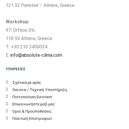
121 32 Peristeri – Athens, Greece
Μέγιστη Υψομετρική
15
διαφορά (m)
Workshop:
97, Orfeos Str,
Πλάτος Εσωτερικής
99,8
118 55 Athens, Greece
Μονάδας (cm)
T: +30 210 3450034
Ύψος Εσωτερικής
E:
info@absolute-clima.com
32,5
Μονάδας (cm)
ΥΠΗΡΕΣΙΕΣ
Βάθος Εσωτερικής
22,5
Σχετικά με εμάς
Μονάδας (cm)
Service / Τεχνική Υποστήριξη
Βάρος Εσωτερικής
Πιστοποίηση Eurovent
Επικοινωνήστε μαζί μας
Μονάδας (kgr)
Οροι & Προϋποθέσεις
Πλάτος Εξωτερικής
Πολιτική Επιστροφών
86
Μονάδας (cm)