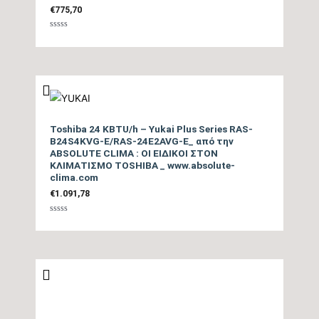
€
775,70
Θ/Ζ (kwh)
Βαθμολογήθηκε
με
Επίπεδο Θορύβου
0
από
5
Εσωτερικής Μονάδας
32/46
ΜΙΝ / ΜΑΧ (dB)
Ηχητική Ισχύς
Toshiba 24 KBTU/h – Yukai Plus Series RAS-
B24S4KVG-E/RAS-24E2AVG-E_ από την
Εσωτερικής Μονάδας
tbc
ABSOLUTE CLIMA : ΟΙ ΕΙΔΙΚΟΙ ΣΤΟΝ
(dB)
ΚΛΙΜΑΤΙΣΜΟ TOSHIBA _ www.absolute-
clima.com
€
1.091,78
Επίπεδο Θορύβου
Εξωτερικής Μονάδας
57
Βαθμολογήθηκε
με
(dB)
0
από
5
Ηχητική Ισχύς
Εξωτερικής Μονάδας
tbc
(dB)