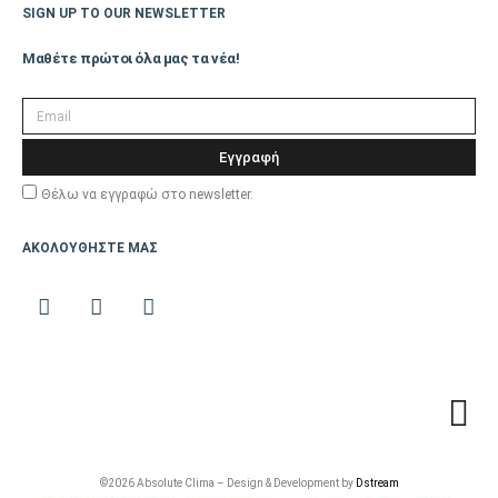
SIGN UP TO OUR NEWSLETTER
Ύψος Εξωτερικής
66,7
Μαθέτε πρώτοι όλα μας τα νέα!
Μονάδας (cm)
Βάθος Εξωτερικής
31
Μονάδας (cm)
Εγγραφή
Θέλω να εγγραφώ στο newsletter.
Βάρος Εξωτερικής
Μονάδας (kgr)
ΑΚΟΛΟΥΘΗΣΤΕ ΜΑΣ
Αυτοκαθαρισός,
Αυτοδιάγνωση και
Επιπλέον
Αυτοπροστασία.
Χαρακτηριστικά
Αυτόματη
Επανεκκίνηση,
Οίκος
HISENSE
©2026 Absolute Clima – Design & Development by
Dstream