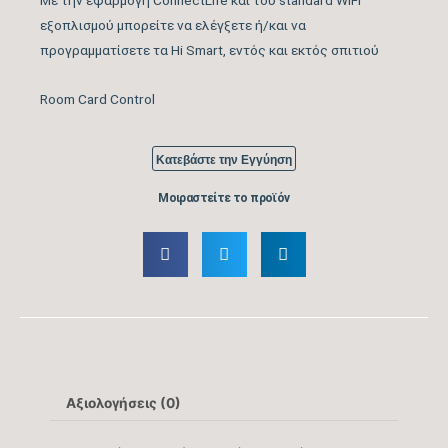
εξοπλισμού μπορείτε να ελέγξετε ή/και να
Κάλυψη Χώρου έως …
55
προγραμματίσετε τα Hi Smart, εντός και εκτός σπιτιού
(m2)
Room Card Control
Κυβικά Μέτρα Κάλυψης
154
έως … (m3)
Κατεβάστε την Εγγύηση
Ονομαστική Ψυκτική
21.496
Μοιραστείτε το προϊόν
Ικανότητα (BTU/h)
Εύρος Ψυκτικής
5.459 – 24.566
Ικανότητας (BTU/h)
Βαθμός Ενεργειακής
απόδοσης Ψύξης
6,3
(SEER)
Αξιολογήσεις (0)
Βαθμός Ενεργειακής