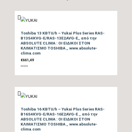
Βαθμός Ενεργειακής
απόδοσης Θέρμανσης
tbc
(COP)
Toshiba 13 KBTU/h – Yukai Plus Series RAS-
Ενεργειακή Κλάση
B13S4KVG-E/RAS-13E2AVG-E_ από την
ABSOLUTE CLIMA : ΟΙ ΕΙΔΙΚΟΙ ΣΤΟΝ
Θέρμανσης – Μεσαία
A+
ΚΛΙΜΑΤΙΣΜΟ TOSHIBA _ www.absolute-
Ζώνη
clima.com
€
661,49
Ενεργειακή Κλάση
Βαθμολογήθηκε
Θέρμανσης – Θερμή
A+++
με
0
Ζώνη
από
5
Μέγιστη Ισχύς (Watts)
2065
Toshiba 16 KBTU/h – Yukai Plus Series RAS-
Ισχύς (Watts)
tbc
B16S4KVG-E/RAS-16E2AVG-E _ από την
ABSOLUTE CLIMA : ΟΙ ΕΙΔΙΚΟΙ ΣΤΟΝ
Ετήσια Κατανάλωση
ΚΛΙΜΑΤΙΣΜΟ TOSHIBA _ www.absolute-
clima.com
Ενέργειας Θέρμανσης
tbc