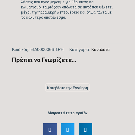
λύσεις που προσφέρουμε για θέρμανση και
κλιματισμό, ταιριάζουν απόλυτα σε αυτό που θέλετε,
A
μέχρι την παραμικρή λεπτομέρεια και όπως πάντα με
το καλύτερο αποτέλεσμα.
Ενεργειακή κλάση θέρμανσης (Μ/Ζ)
A+
Υψος εσωτερικής μονάδας (mm)
Κωδικός:
ΕΙΔ0000066-1PH
Kατηγορία:
Καναλάτα
275
Πρέπει να Γνωρίζετε...
Πλάτος εσωτερικής μονάδας (mm)
1400
Κατεβάστε την Εγγύηση
Βάθος εσωτερικής μονάδας (mm)
750
Υψος εξωτερικής μονάδας (mm)
Μοιραστείτε το προϊόν
890
Πλάτος εξωτερικής μονάδας (mm)