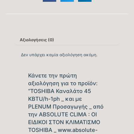
900
Βάθος εξωτερικής μονάδας (mm)
320
Αξιολογήσεις (0)
Ισχύς θορύβου εσωτερικής μονάδας db(A)
Δεν υπάρχει καμία αξιολόγηση ακόμη.
55/48
Ισχύς θορύβου εξωτερικής μονάδας dB(A)
Κάνετε την πρώτη
70
αξιολόγηση για το προϊόν:
“TOSHIBA Καναλάτο 45
Παροχή ρεύματος
KBTU/h-1ph _ και με
1ph
PLENUM Προσαγωγής _ από
την ABSOLUTE CLIMA : ΟΙ
ΕΙΔΙΚΟΙ ΣΤΟΝ ΚΛΙΜΑΤΙΣΜΟ
TOSHIBA _ www.absolute-