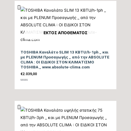
ΕΚΤΌΣ ΑΠΟΘΈΜΑΤΟΣ
TOSHIBA Καναλάτο SLIM 13 KBTU/h-1ph _ και
με PLENUM Προσαγωγής _ από την ABSOLUTE
CLIMA : ΟΙ ΕΙΔΙΚΟΙ ΣΤΟΝ ΚΛΙΜΑΤΙΣΜΟ
TOSHIBA _ www.absolute-clima.com
€
2.039,00
Βαθμολογήθηκε
με
0
από
5