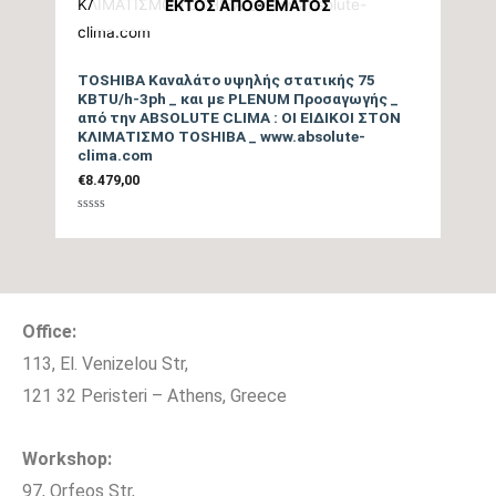
ΕΚΤΌΣ ΑΠΟΘΈΜΑΤΟΣ
TOSHIBA Καναλάτο υψηλής στατικής 75
KBTU/h-3ph _ και με PLENUM Προσαγωγής _
από την ABSOLUTE CLIMA : ΟΙ ΕΙΔΙΚΟΙ ΣΤΟΝ
ΚΛΙΜΑΤΙΣΜΟ TOSHIBA _ www.absolute-
clima.com
€
8.479,00
Βαθμολογήθηκε
με
0
από
5
Office:
113, El. Venizelou Str,
121 32 Peristeri – Athens, Greece
Workshop:
97, Orfeos Str,