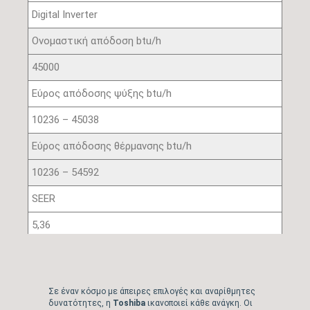
Digital Inverter
Ονομαστική απόδοση btu/h
45000
Εύρος απόδοσης ψύξης btu/h
10236 – 45038
Εύρος απόδοσης θέρμανσης btu/h
10236 – 54592
SEER
5,36
SCOP Μέσης ζώνης
4,19
Σε έναν κόσμο με άπειρες επιλογές και αναρίθμητες
Ενεργειακή κλάση ψύξης
δυνατότητες, η
Toshiba
ικανοποιεί κάθε ανάγκη. Οι