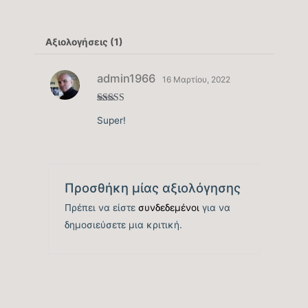
Βάθος εξωτερικής μονάδας (mm)
320
Αξιολογήσεις (1)
Ισχύς θορύβου εσωτερικής μονάδας db(A)
admin1966
16 Μαρτίου, 2022
61/51
Ισχύς θορύβου εξωτερικής μονάδας dB(A)
Βαθμολογ
Super!
ήθηκε με
4
από 5
70
Παροχή ρεύματος
3ph
Προσθήκη μίας αξιολόγησης
Πρέπει να είστε
συνδεδεμένοι
για να
δημοσιεύσετε μια κριτική.