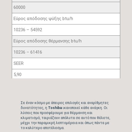
60000
Εύρος απόδοσης ψύξης btu/h
10236 – 54592
Εύρος απόδοσης θέρμανσης btu/h
10236 – 61416
SEER
5,90
SCOP Μέσης ζώνης
4,35
Σε έναν κόσμο με άπειρες επιλογές και αναρίθμητες
Ενεργειακή κλάση ψύξης
δυνατότητες, η
Toshiba
ικανοποιεί κάθε ανάγκη. Οι
λύσεις που προσφέρουμε για θέρμανση και
κλιματισμό, ταιριάζουν απόλυτα σε αυτό που θέλετε,
A+
μέχρι την παραμικρή λεπτομέρεια και όπως πάντα με
το καλύτερο αποτέλεσμα.
Ενεργειακή κλάση θέρμανσης (Μ/Ζ)