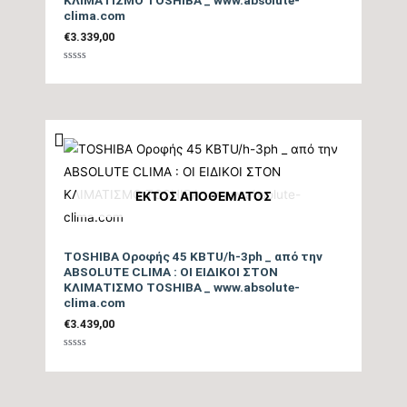
clima.com
€
3.339,00
Βαθμολογήθηκε
με
0
από
5
ΕΚΤΌΣ ΑΠΟΘΈΜΑΤΟΣ
TOSHIBA Οροφής 45 KBTU/h-3ph _ από την
ABSOLUTE CLIMA : ΟΙ ΕΙΔΙΚΟΙ ΣΤΟΝ
ΚΛΙΜΑΤΙΣΜΟ TOSHIBA _ www.absolute-
clima.com
€
3.439,00
Βαθμολογήθηκε
με
0
από
5