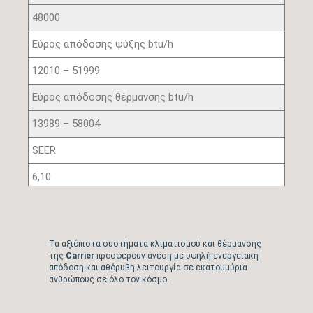
48000
Εύρος απόδοσης ψύξης btu/h
12010 – 51999
Εύρος απόδοσης θέρμανσης btu/h
13989 – 58004
SEER
6,10
SCOP Μέσης ζώνης
4,00
Τα αξιόπιστα συστήματα κλιματισμού και θέρμανσης
Ενεργειακή κλάση ψύξης
της
Carrier
προσφέρουν άνεση με υψηλή ενεργειακή
απόδοση και αθόρυβη λειτουργία σε εκατομμύρια
ανθρώπους σε όλο τον κόσμο.
A++
Ενεργειακή κλάση θέρμανσης (Μ/Ζ)