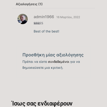
Βάθος εξωτερικής μονάδας (mm)
Αξιολογήσεις (1)
415
admin1966
16 Μαρτίου, 2022
Ισχύς θορύβου εσωτερικής μονάδας db(A)
68
Βαθμολογήθ
Best of the best!
ηκε με
5
από 5
Ισχύς θορύβου εξωτερικής μονάδας dB(A)
75
Προσθήκη μίας αξιολόγησης
Παροχή ρεύματος
Πρέπει να είστε
συνδεδεμένοι
για να
3ph
δημοσιεύσετε μια κριτική.
Ίσως σας ενδιαφέρουν