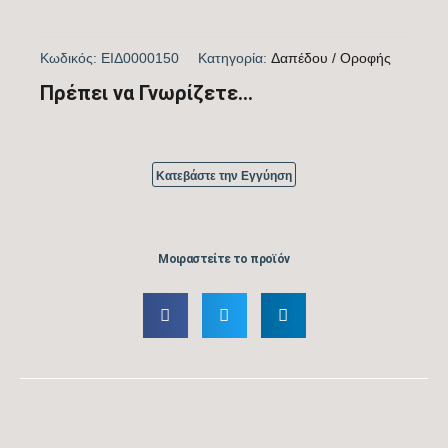
A+
Κωδικός:
ΕΙΔ0000150
Kατηγορία:
Δαπέδου / Οροφής
Υψος εσωτερικής μονάδας (mm)
Πρέπει να Γνωρίζετε...
235
Πλάτος εσωτερικής μονάδας (mm)
Κατεβάστε την Εγγύηση
1650
Βάθος εσωτερικής μονάδας (mm)
Μοιραστείτε το προϊόν
675
Υψος εξωτερικής μονάδας (mm)
1333
Πλάτος εξωτερικής μονάδας (mm)
952