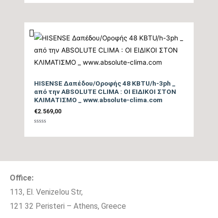
με
0
από
5
HISENSE Δαπέδου/Οροφής 48 KBTU/h-3ph _
από την ABSOLUTE CLIMA : ΟΙ ΕΙΔΙΚΟΙ ΣΤΟΝ
ΚΛΙΜΑΤΙΣΜΟ _ www.absolute-clima.com
€
2.569,00
Βαθμολογήθηκε
με
0
από
5
Office:
113, El. Venizelou Str,
121 32 Peristeri – Athens, Greece