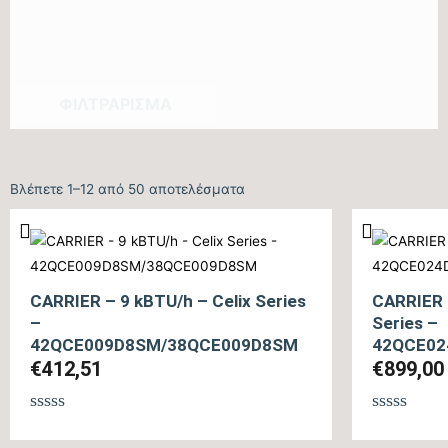
ΦΙΛΤΡΆΡΙΣΜΑ
Βλέπετε 1–12 από 50 αποτελέσματα
CARRIER – 9 kBTU/h – Celix Series
CARRIER 
–
Series –
42QCE009D8SM/38QCE009D8SM
42QCE02
€
412,51
€
899,00
Βαθμολογήθηκε
Βαθμολογ
με
με