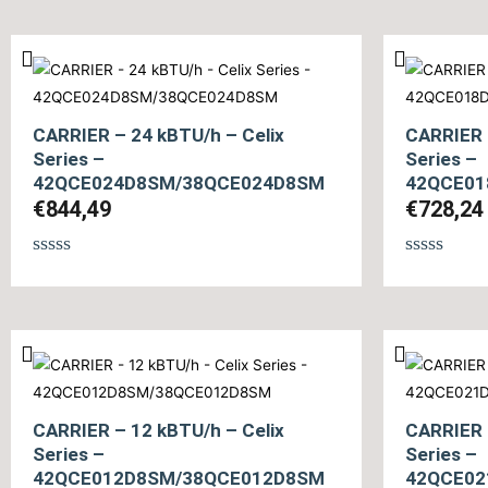
0
0
από
από
5
5
CARRIER – 24 kBTU/h – Celix
CARRIER 
Series –
Series –
42QCE024D8SM/38QCE024D8SM
42QCE01
€
844,49
€
728,24
Βαθμολογήθηκε
Βαθμολογ
με
με
0
0
από
από
5
5
CARRIER – 12 kBTU/h – Celix
CARRIER 
Series –
Series –
42QCE012D8SM/38QCE012D8SM
42QCE02