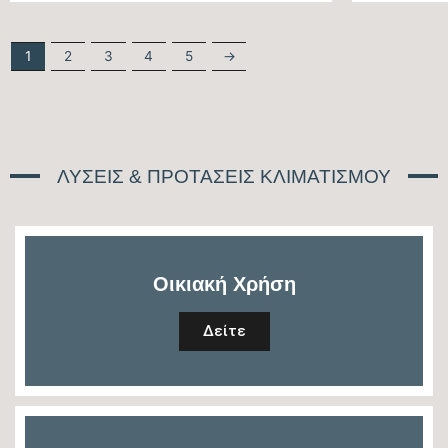
με
με
0
0
από
από
5
5
1
2
3
4
5
→
ΛΥΣΕΙΣ & ΠΡΟΤΑΣΕΙΣ ΚΛΙΜΑΤΙΣΜΟΥ
Οικιακή Χρήση
Δείτε