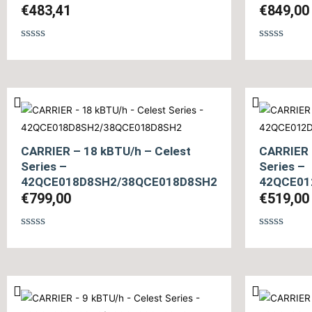
€
483,41
€
849,00
Βαθμολογήθηκε
Βαθμολογ
με
με
0
0
από
από
5
5
CARRIER – 18 kBTU/h – Celest
CARRIER 
Series –
Series –
42QCE018D8SH2/38QCE018D8SH2
42QCE01
€
799,00
€
519,00
Βαθμολογήθηκε
Βαθμολογ
με
με
0
0
από
από
5
5