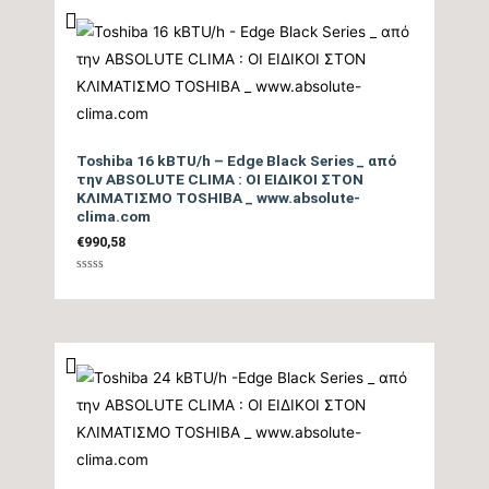
Ηχητική Ισχύς
Εξωτερικής Μονάδας
63
(dB)
Τύπος Συμπιεστή
DC Rotary Inverter
Toshiba 16 kBTU/h – Edge Black Series _ από
Ψυκτικές Σωληνώσεις
3/8″ / 1/4″
την ABSOLUTE CLIMA : ΟΙ ΕΙΔΙΚΟΙ ΣΤΟΝ
ΚΛΙΜΑΤΙΣΜΟ TOSHIBA _ www.absolute-
clima.com
Ψυκτικό Υγρό
R32
€
990,58
Ηλεκτρική σύνδεση
Βαθμολογήθηκε
3Χ1,5mm
με
0
τροφοδοσίας
από
5
Λειτουργία
Αυτοκαθαρισμού,
Λειτουργία Follow Me,
Λειτουργία Turbo,
Λειτουργία Ύπνου,