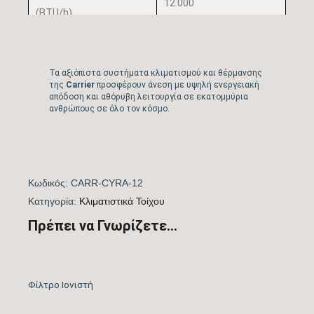
12.000
(BTU/h)
Πιστοποίηση
ΝΑΙ
EUROVENT
Τα αξιόπιστα συστήματα κλιματισμού και θέρμανσης
της
Carrier
προσφέρουν άνεση με υψηλή ενεργειακή
απόδοση και αθόρυβη λειτουργία σε εκατομμύρια
Λειτουργία Ψύξη &
ΝΑΙ
ανθρώπους σε όλο τον κόσμο.
Θέρμανση
Λειτουργία
ΝΑΙ
Αφύγρανσης
Κωδικός:
CARR-CYRA-12
Kατηγορία:
Kλιματιστικά Τοίχου
Συνδεσιμότητα WiFi
WIFI ACTIVE
Πρέπει να Γνωρίζετε...
Φίλτρα Καθαρισμού
Φίλτρο Τριπλής
Αέρα Εσωτερικής
Δράσης: Cold Catalyst,
Μονάδας
Negative Ion, Vitamin C
Φίλτρο Ιονιστή
Λειτουργία Ιονισμού
ΝΑΙ