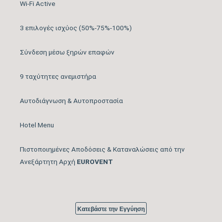
Wi-Fi Active
Μέγιστος Όγκος
600
3 επιλογές ισχύος (50%-75%-100%)
Παροχής Αέρα (m3/h)
Σύνδεση μέσω ξηρών επαφών
Κάλυψη Χώρου έως …
25
(m2)
9 ταχύτητες ανεμιστήρα
Κυβικά Μέτρα Κάλυψης
70
Αυτοδιάγνωση & Αυτοπροστασία
έως … (m3)
Hotel Menu
Ονομαστική Ψυκτική
11.942
Ικανότητα (BTU/h)
Πιστοποιημένες Αποδόσεις & Καταναλώσεις από την
Ανεξάρτητη Αρχή
EUROVENT
Εύρος Ψυκτικής
11942 (3753 – 12966)
Ικανότητας (BTU/h)
Βαθμός Ενεργειακής
Κατεβάστε την Εγγύηση
απόδοσης Ψύξης
6.50