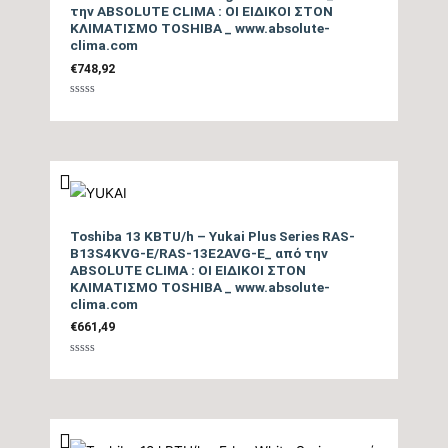
την ABSOLUTE CLIMA : ΟΙ ΕΙΔΙΚΟΙ ΣΤΟΝ
ΚΛΙΜΑΤΙΣΜΟ TOSHIBA _ www.absolute-
Επίπεδο Θορύβου
clima.com
Εσωτερικής Μονάδας
21,5/43
€
748,92
ΜΙΝ / ΜΑΧ (dB)
Βαθμολογήθηκε
με
0
Ηχητική Ισχύς
από
5
Εσωτερικής Μονάδας
58
(dB)
Επίπεδο Θορύβου
Toshiba 13 KBTU/h – Yukai Plus Series RAS-
B13S4KVG-E/RAS-13E2AVG-E_ από την
Εξωτερικής Μονάδας
57
ABSOLUTE CLIMA : ΟΙ ΕΙΔΙΚΟΙ ΣΤΟΝ
ΚΛΙΜΑΤΙΣΜΟ TOSHIBA _ www.absolute-
(dB)
clima.com
€
661,49
Ηχητική Ισχύς
Εξωτερικής Μονάδας
65
Βαθμολογήθηκε
με
0
(dB)
από
5
Τύπος Συμπιεστή
DC Rotary Inverter