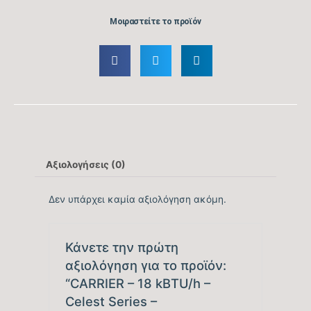
Ενεργειακή Κλάση
A+++
Μοιραστείτε το προϊόν
Ψύξης
Ετήσια Κατανάλωση
tbc
Ενέργειας Ψύξης (kwh)
Ονομαστική Θερμική
18.425
Ικανότητα (BTU/h)
Αξιολογήσεις (0)
Εύρος Θερμικής
4606 – 23099
Ικανότητας (BTU/h)
Δεν υπάρχει καμία αξιολόγηση ακόμη.
Βαθμός Ενεργειακής
απόδοσης Θέρμανσης
5.70
Κάνετε την πρώτη
Θ/Ζ (SCOP)
αξιολόγηση για το προϊόν:
“CARRIER – 18 kBTU/h –
Βαθμός Ενεργειακής
Celest Series –