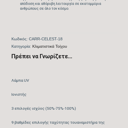
απόδοση και αθόρυβη λειτουργία σε εκατομμύρια
Λειτουργία Ψύξη &
ΝΑΙ
ανθρώπους σε όλο τον κόσμο.
Θέρμανση
Λειτουργία
ΝΑΙ
Αφύγρανσης
Κωδικός:
CARR-CELEST-18
Kατηγορία:
Kλιματιστικά Τοίχου
Συνδεσιμότητα WiFi
WIFI ACTIVE
Πρέπει να Γνωρίζετε...
Φίλτρα Καθαρισμού
Φίλτρο Τριπλής
Αέρα Εσωτερικής
Δράσης: Cold Catalyst,
Μονάδας
Negative Ion, Vitamin C
Λάμπα UV
Λειτουργία Ιονισμού
ΝΑΙ
Ιονιστής
Μέγιστος Όγκος
800
3 επιλογές ισχύος (50%-75%-100%)
Παροχής Αέρα (m3/h)
9 βαθμίδες επιλογής ταχύτητας τουανεμιστήρα της
Κάλυψη Χώρου έως …