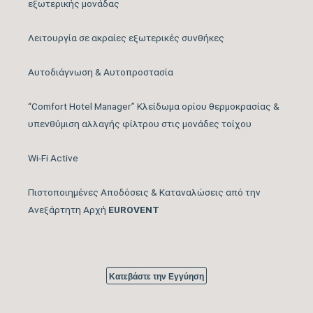
42
εξωτερικής μονάδας
(m2)
Λειτουργία σε ακραίες εξωτερικές συνθήκες
Κυβικά Μέτρα Κάλυψης
118
έως … (m3)
Αυτοδιάγνωση & Αυτοπροστασία
Ονομαστική Ψυκτική
“Comfort Hotel Manager” Κλείδωμα ορίου θερμοκρασίας &
17.060
Ικανότητα (BTU/h)
υπενθύμιση αλλαγής φίλτρου στις μονάδες τοίχου
Εύρος Ψυκτικής
Wi-Fi Active
6824 – 20881
Ικανότητας (BTU/h)
Πιστοποιημένες Αποδόσεις & Καταναλώσεις από την
Βαθμός Ενεργειακής
Ανεξάρτητη Αρχή
EUROVENT
απόδοσης Ψύξης
8.50
(SEER)
Βαθμός Ενεργειακής
Κατεβάστε την Εγγύηση
tbc
απόδοσης Ψύξης (EER)