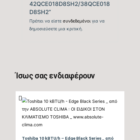
απόδοσης Θέρμανσης
tbc
42QCE018D8SH2/38QCE018
(COP)
D8SH2”
Πρέπει να είστε
συνδεδεμένοι
για να
Ενεργειακή Κλάση
δημοσιεύσετε μια κριτική.
Θέρμανσης – Μεσαία
A++
Ζώνη
Ενεργειακή Κλάση
Θέρμανσης – Θερμή
A+++
Ζώνη
Ίσως σας ενδιαφέρουν
Μέγιστη Ισχύς (Watts)
tbc
Ισχύς (Watts)
2800
Ετήσια Κατανάλωση
Ενέργειας Θέρμανσης
tbc
Θ/Ζ (kwh)
Toshiba 10 kBTU/h – Edge Black Series _ από