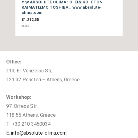
Λειτουργία
την ABSOLUTE CLIMA : ΟΙ ΕΙΔΙΚΟΙ ΣΤΟΝ
ΚΛΙΜΑΤΙΣΜΟ TOSHIBA _ www.absolute-
clima.com
Παράδοση Είδους με
ΟΧΙ
€
1.212,55
Γερανό
Βαθμολογήθηκε
με
0
Μέγιστο μήκος
από
30
5
σωληνώσεων (m)
Office:
Μέγιστη Υψομετρική
20
διαφορά (m)
113, El. Venizelou Str,
121 32 Peristeri – Athens, Greece
Πλάτος Εσωτερικής
97,5
Μονάδας (cm)
Workshop:
97, Orfeos Str,
Ύψος Εσωτερικής
30,8
118 55 Athens, Greece
Μονάδας (cm)
T: +30 210 3450034
Βάθος Εσωτερικής
E:
info@absolute-clima.com
2108