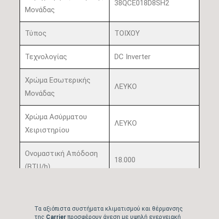
38QCE018D8SH2
Μονάδας
Τύπος
ΤΟΙΧΟΥ
Τεχνολογίας
DC Inverter
Χρώμα Εσωτερικής
ΛΕΥΚΟ
Μονάδας
Χρώμα Ασύρματου
ΛΕΥΚΟ
Χειριστηρίου
Ονομαστική Απόδοση
18.000
(BTU/h)
Πιστοποίηση
ΝΑΙ
EUROVENT
Τα αξιόπιστα συστήματα κλιματισμού και θέρμανσης
της
Carrier
προσφέρουν άνεση με υψηλή ενεργειακή