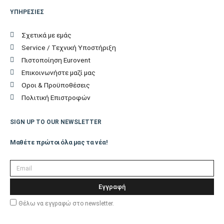
73,4
Μονάδας (cm)
ΥΠΗΡΕΣΙΕΣ
Βάθος Εξωτερικής
Σχετικά με εμάς
40,1
Μονάδας (cm)
Service / Τεχνική Υποστήριξη
Πιστοποίηση Eurovent
Βάρος Εξωτερικής
Επικοινωνήστε μαζί μας
49
Μονάδας (kgr)
Οροι & Προϋποθέσεις
Πολιτική Επιστροφών
Επιπλέον
Χαρακτηριστικά
SIGN UP TO OUR NEWSLETTER
Μαθέτε πρώτοι όλα μας τα νέα!
Οίκος
ΙΑΠΩΝΙΑΣ
Κατασκευής
Εγγραφή
Εγγύηση (Έτη)
5
Θέλω να εγγραφώ στο newsletter.