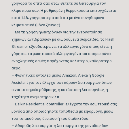
γρήγορα το σπίτι σας όταν θέτετε σε λειτουργία τον
Μέγιστος Όγκος
810
κλιματισμό σας. Η ρυθμισμένη θερμοκρασία επιτυγχάνεται
Παροχής Αέρα (m3/h)
κατά 14% γρηγορότερα από ότι με ένα συνηθισμένο
κλιματιστικό (μόνο ζεύγος)
Κάλυψη Χώρου έως …
35
– Με τη χρήση ηλεκτρόνιων για την ενεργοποίηση
(m2)
χημικών αντιδράσεων με αιωρούμενα σωματίδια, το Flash
Streamer εξουδετερώνει τα αλλεργιογόνα όπως είναι η
Κυβικά Μέτρα Κάλυψης
98
γύρη και τα μυκητισιακά αλλεργιογόνα και απομακρύνει
έως … (m3)
ενοχλητικές οσμές παρέχοντας καλύτερο, καθαρότερο
αέρα
Ονομαστική Ψυκτική
17.060
– Φωνητικές εντολές μέσω Amazon, Alexa ή Google
Ικανότητα (BTU/h)
Assistant για τον έλεγχο των κύριων λειτουργιών όπως
είναι το σημείο ρύθμισης, η κατάσταση λειτουργίας, η
Εύρος Ψυκτικής
5.800 – 18.084
ταχύτητα ανεμιστήρα κ.λπ.
Ικανότητας (BTU/h)
– Daikin Residential controller: ελέγχετε την εσωτερική σας
μονάδα από οποιαδήποτε τοποθεσία με εφαρμογή, μέσω
Βαθμός Ενεργειακής
του τοπικού σας δικτύου ή του διαδικτύου.
απόδοσης Ψύξης
7,33
– Αθόρυβη λειτουργία: η λειτουργία της μονάδας δεν
(SEER)