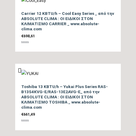
Επίπεδο Θορύβου
Carrier 12 KBTU/h – Cool Easy Series _ από την
Εσωτερικής Μονάδας
24/46
ABSOLUTE CLIMA : ΟΙ ΕΙΔΙΚΟΙ ΣΤΟΝ
ΚΛΙΜΑΤΙΣΜΟ CARRIER _ www.absolute-
ΜΙΝ / ΜΑΧ (dB)
clima.com
€
698,61
Ηχητική Ισχύς
Εσωτερικής Μονάδας
60
Βαθμολογήθηκε
με
0
(dB)
από
5
Επίπεδο Θορύβου
Εξωτερικής Μονάδας
48
Toshiba 13 KBTU/h – Yukai Plus Series RAS-
(dB)
B13S4KVG-E/RAS-13E2AVG-E_ από την
ABSOLUTE CLIMA : ΟΙ ΕΙΔΙΚΟΙ ΣΤΟΝ
Ηχητική Ισχύς
ΚΛΙΜΑΤΙΣΜΟ TOSHIBA _ www.absolute-
clima.com
Εξωτερικής Μονάδας
62
€
661,49
(dB)
Βαθμολογήθηκε
με
Τύπος Συμπιεστή
DC Inverter
0
από