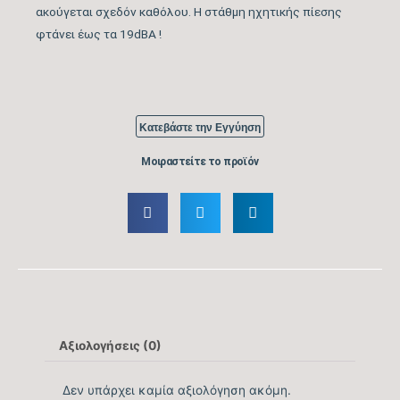
ακούγεται σχεδόν καθόλου. Η στάθμη ηχητικής πίεσης
φτάνει έως τα 19dBA !
Βαθμός Ενεργειακής
tbc
απόδοσης Ψύξης (EER)
Ενεργειακή Κλάση
A++
Κατεβάστε την Εγγύηση
Ψύξης
Μοιραστείτε το προϊόν
Ετήσια Κατανάλωση
239
Ενέργειας Ψύξης (kwh)
Ονομαστική Θερμική
19.790
Ικανότητα (BTU/h)
Εύρος Θερμικής
5.800 – 22.178
Ικανότητας (BTU/h)
Αξιολογήσεις (0)
Βαθμός Ενεργειακής
Δεν υπάρχει καμία αξιολόγηση ακόμη.
απόδοσης Θέρμανσης
4,6