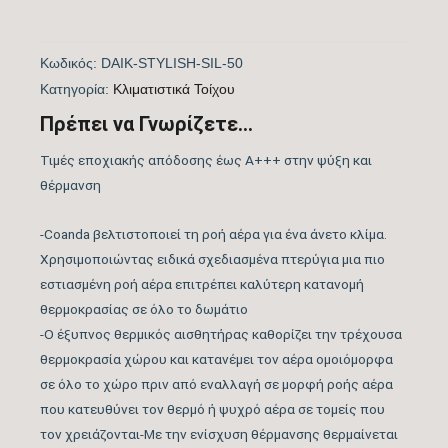
Πιστοποίηση
ΝΑΙ
Κωδικός:
DAIK-STYLISH-SIL-50
EUROVENT
Kατηγορία:
Kλιματιστικά Τοίχου
Λειτουργία Ψύξη &
Πρέπει να Γνωρίζετε...
ΝΑΙ
Θέρμανση
Τιμές εποχιακής απόδοσης έως A+++ στην ψύξη και
θέρμανση
Λειτουργία
ΝΑΙ
Αφύγρανσης
-Coanda βελτιστοποιεί τη ροή αέρα για ένα άνετο κλίμα.
Χρησιμοποιώντας ειδικά σχεδιασμένα πτερύγια μια πιο
Συνδεσιμότητα WiFi
WIFI ACTIVE
εστιασμένη ροή αέρα επιτρέπει καλύτερη κατανομή
θερμοκρασίας σε όλο το δωμάτιο
Φίλτρα Καθαρισμού
-Ο έξυπνος θερμικός αισθητήρας καθορίζει την τρέχουσα
Αέρα Εσωτερικής
θερμοκρασία χώρου και κατανέμει τον αέρα ομοιόμορφα
Μονάδας
σε όλο το χώρο πριν από εναλλαγή σε μορφή ροής αέρα
που κατευθύνει τον θερμό ή ψυχρό αέρα σε τομείς που
Λειτουργία Ιονισμού
ΝΑΙ
τον χρειάζονται-Με την ενίσχυση θέρμανσης θερμαίνεται