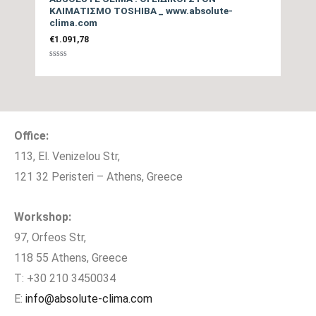
20
ΚΛΙΜΑΤΙΣΜΟ TOSHIBA _ www.absolute-
διαφορά (m)
clima.com
€
1.091,78
Πλάτος Εσωτερικής
79,8
Μονάδας (cm)
Βαθμολογήθηκε
με
0
από
5
Ύψος Εσωτερικής
29,5
Μονάδας (cm)
Office:
Βάθος Εσωτερικής
113, El. Venizelou Str,
18,9
Μονάδας (cm)
121 32 Peristeri – Athens, Greece
Βάρος Εσωτερικής
11,5
Workshop:
Μονάδας (kgr)
97, Orfeos Str,
118 55 Athens, Greece
Πλάτος Εξωτερικής
95,4
Μονάδας (cm)
T: +30 210 3450034
E:
info@absolute-clima.com
Ύψος Εξωτερικής