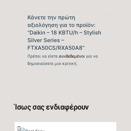
M/Ζ (SCOP)
Κάνετε την πρώτη
Βαθμός Ενεργειακής
αξιολόγηση για το προϊόν:
απόδοσης Θέρμανσης
tbc
“Daikin – 18 KBTU/h – Stylish
(COP)
Silver Series –
FTXA50CS/RXA50A8”
Ενεργειακή Κλάση
Πρέπει να είστε
συνδεδεμένοι
για να
Θέρμανσης – Θερμή
A+++
δημοσιεύσετε μια κριτική.
Ζώνη
Μέγιστη Ισχύς (Watts)
tbc
Ισχύς (Watts)
tbc
Ίσως σας ενδιαφέρουν
Ετήσια Κατανάλωση
Ενέργειας Θέρμανσης
1218
M/Ζ (kwh)