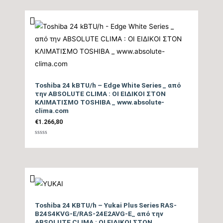
5
Ψυκτικές Σωληνώσεις
1/2″ / 1/4″
Ψυκτικό Υγρό
R32
Ηλεκτρική σύνδεση
3Χ2,5mm
τροφοδοσίας
Toshiba 24 kBTU/h – Edge White Series _ από
την ABSOLUTE CLIMA : ΟΙ ΕΙΔΙΚΟΙ ΣΤΟΝ
ΚΛΙΜΑΤΙΣΜΟ TOSHIBA _ www.absolute-
Coanda effect, 3D
clima.com
airflow, Heat boost,
€
1.266,80
Επιπλέον Λειτουργίες
Energy Saving, Smooth
Βαθμολογήθηκε
Start, Auto Restart,
με
0
Sleep, Timer, Quiet,
από
5
Παράδοση Είδους με
ΟΧΙ
Γερανό
Toshiba 24 KBTU/h – Yukai Plus Series RAS-
B24S4KVG-E/RAS-24E2AVG-E_ από την
Μέγιστη Υψομετρική
ABSOLUTE CLIMA : ΟΙ ΕΙΔΙΚΟΙ ΣΤΟΝ