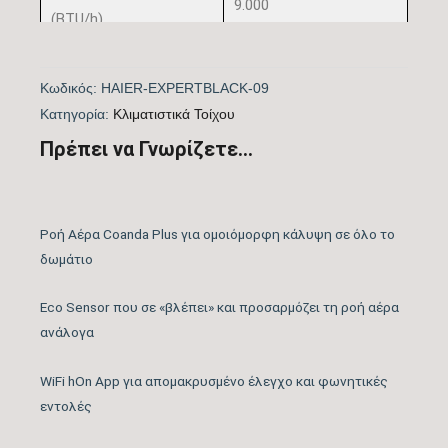
9.000
(BTU/h)
Πιστοποίηση
ΝΑΙ
Κωδικός:
HAIER-EXPERTBLACK-09
EUROVENT
Kατηγορία:
Kλιματιστικά Τοίχου
Λειτουργία Ψύξη &
Πρέπει να Γνωρίζετε...
ΝΑΙ
Θέρμανση
Λειτουργία
ΝΑΙ
Ροή Αέρα Coanda Plus για ομοιόμορφη κάλυψη σε όλο το
Αφύγρανσης
δωμάτιο
Συνδεσιμότητα WiFi
WIFI STANDARD
Eco Sensor που σε «βλέπει» και προσαρμόζει τη ροή αέρα
ανάλογα
Φίλτρα Καθαρισμού
Αέρα Εσωτερικής
3 σειρές φίλτρων αέρα
WiFi hOn App για απομακρυσμένο έλεγχο και φωνητικές
Μονάδας
εντολές
Λειτουργία Ιονισμού
ΝΑΙ*