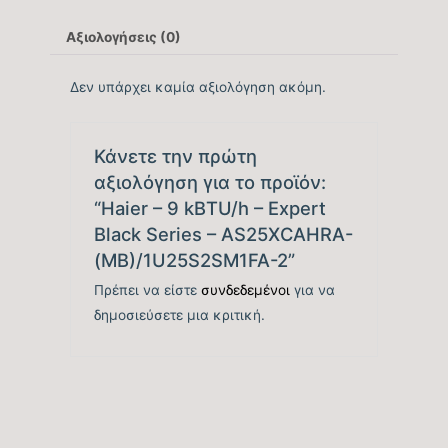
(SEER)
Αξιολογήσεις (0)
Βαθμός Ενεργειακής
tbc
Δεν υπάρχει καμία αξιολόγηση ακόμη.
απόδοσης Ψύξης (EER)
Ενεργειακή Κλάση
Κάνετε την πρώτη
A+++
Ψύξης
αξιολόγηση για το προϊόν:
“Haier – 9 kBTU/h – Expert
Ετήσια Κατανάλωση
Black Series – AS25XCAHRA-
111 kWh/a
Ενέργειας Ψύξης (kwh)
(MB)/1U25S2SM1FA-2”
Πρέπει να είστε
συνδεδεμένοι
για να
Ονομαστική Θερμική
10.919
δημοσιεύσετε μια κριτική.
Ικανότητα (BTU/h)
Εύρος Θερμικής
2.730-14.331
Ικανότητας (BTU/h)
Βαθμός Ενεργειακής