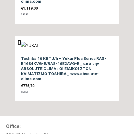
clima.com
Ηχητική Ισχύς
€
1.119,00
Εξωτερικής Μονάδας
59
Βαθμολογήθηκε
(dB)
με
0
από
5
Τύπος Συμπιεστή
Rotary Inverter
Ψυκτικές Σωληνώσεις
3/8″ / 1/4″
Toshiba 16 KBTU/h – Yukai Plus Series RAS-
Ψυκτικό Υγρό
R32
B16S4KVG-E/RAS-16E2AVG-E _ από την
ABSOLUTE CLIMA : ΟΙ ΕΙΔΙΚΟΙ ΣΤΟΝ
ΚΛΙΜΑΤΙΣΜΟ TOSHIBA _ www.absolute-
Ηλεκτρική σύνδεση
clima.com
3Χ1,5mm
τροφοδοσίας
€
775,70
Βαθμολογήθηκε
Επιπλέον Λειτουργίες
με
0
από
5
Παράδοση Είδους με
ΟΧΙ
Γερανό
Office: