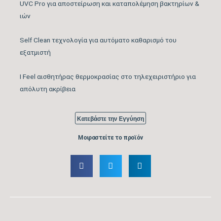
UVC Pro για αποστείρωση και καταπολέμηση βακτηρίων &
ιών
Μέγιστος Όγκος
730
Παροχής Αέρα (m3/h)
Self Clean τεχνολογία για αυτόματο καθαρισμό του
εξατμιστή
Κάλυψη Χώρου έως …
16
(m2)
I Feel αισθητήρας θερμοκρασίας στο τηλεχειριστήριο για
απόλυτη ακρίβεια
Κυβικά Μέτρα Κάλυψης
56
έως … (m3)
Κατεβάστε την Εγγύηση
Ονομαστική Ψυκτική
9.554
Μοιραστείτε το προϊόν
Ικανότητα (BTU/h)
Εύρος Ψυκτικής
2.730-10.919
Ικανότητας (BTU/h)
Βαθμός Ενεργειακής
απόδοσης Ψύξης
8,8