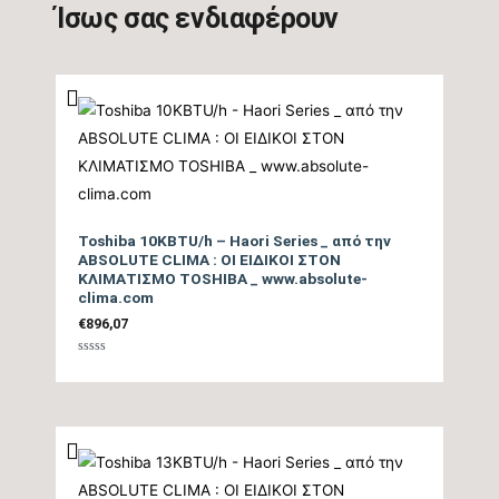
Ίσως σας ενδιαφέρουν
απόδοσης Θέρμανσης
5,1
Θ/Ζ (SCOP)
Βαθμός Ενεργειακής
απόδοσης Θέρμανσης
tbc
(COP)
Ενεργειακή Κλάση
Toshiba 10KBTU/h – Haori Series _ από την
Θέρμανσης – Μεσαία
A++
ABSOLUTE CLIMA : ΟΙ ΕΙΔΙΚΟΙ ΣΤΟΝ
ΚΛΙΜΑΤΙΣΜΟ TOSHIBA _ www.absolute-
Ζώνη
clima.com
€
896,07
Ενεργειακή Κλάση
Θέρμανσης – Θερμή
5,1
Βαθμολογήθηκε
με
0
Ζώνη
από
5
Μέγιστη Ισχύς (Watts)
1200