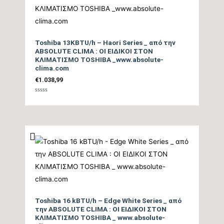
Ισχύς (Watts)
tbc
Ετήσια Κατανάλωση
Ενέργειας Θέρμανσης
631 kWh/a
Toshiba 13KBTU/h – Haori Series _ από την
ABSOLUTE CLIMA : ΟΙ ΕΙΔΙΚΟΙ ΣΤΟΝ
Θ/Ζ (kwh)
ΚΛΙΜΑΤΙΣΜΟ TOSHIBA _www.absolute-
clima.com
Επίπεδο Θορύβου
€
1.038,99
Εσωτερικής Μονάδας
16/39
Βαθμολογήθηκε
ΜΙΝ / ΜΑΧ (dB)
με
0
από
5
Ηχητική Ισχύς
Εσωτερικής Μονάδας
56
(dB)
Επίπεδο Θορύβου
Εξωτερικής Μονάδας
49
Toshiba 16 kBTU/h – Edge White Series _ από
(dB)
την ABSOLUTE CLIMA : ΟΙ ΕΙΔΙΚΟΙ ΣΤΟΝ
ΚΛΙΜΑΤΙΣΜΟ TOSHIBA _ www.absolute-