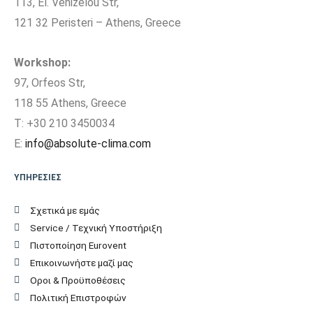
113, El. Venizelou Str,
Μέγιστη Υψομετρική
tbc
121 32 Peristeri – Athens, Greece
διαφορά (m)
Πλάτος Εσωτερικής
Workshop:
89,5
Μονάδας (cm)
97, Orfeos Str,
118 55 Athens, Greece
Ύψος Εσωτερικής
31,3
T: +30 210 3450034
Μονάδας (cm)
E:
info@absolute-clima.com
Βάθος Εσωτερικής
23,6
ΥΠΗΡΕΣΙΕΣ
Μονάδας (cm)
Σχετικά με εμάς
Βάρος Εσωτερικής
11,3
Service / Τεχνική Υποστήριξη
Μονάδας (kgr)
Πιστοποίηση Eurovent
Επικοινωνήστε μαζί μας
Πλάτος Εξωτερικής
80
Οροι & Προϋποθέσεις
Μονάδας (cm)
Πολιτική Επιστροφών