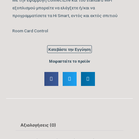
εξοπλισμού μπορείτε να ελέγξετε ή/και να
Κάλυψη Χώρου έως …
25
προγραμματίσετε τα Hi Smart, εντός και εκτός σπιτιού
(m2)
Room Card Control
Κυβικά Μέτρα Κάλυψης
70
έως … (m3)
Κατεβάστε την Εγγύηση
Ονομαστική Ψυκτική
10.918
Μοιραστείτε το προϊόν
Ικανότητα (BTU/h)
Εύρος Ψυκτικής
3.412 – 11.601
Ικανότητας (BTU/h)
Βαθμός Ενεργειακής
απόδοσης Ψύξης
6,3
(SEER)
Αξιολογήσεις (0)
Βαθμός Ενεργειακής