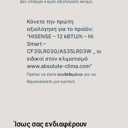
tbc
Δεν υπάρχει καμία αξιολόγηση ακόμη.
απόδοσης Ψύξης (EER)
Ενεργειακή Κλάση
Κάνετε την πρώτη
A++
Ψύξης
αξιολόγηση για το προϊόν:
“HISENSE – 12 kBTU/h – Hi
Ετήσια Κατανάλωση
Smart –
tbc
Ενέργειας Ψύξης (kwh)
CF35LR03G/AS35LR03W _ οι
ειδικοί στον κλιματισμό
Ονομαστική Θερμική
12.454
www.absolute-clima.com”
Ικανότητα (BTU/h)
Πρέπει να είστε
συνδεδεμένοι
για να
δημοσιεύσετε μια κριτική.
Εύρος Θερμικής
3.412 – 12.795
Ικανότητας (BTU/h)
Βαθμός Ενεργειακής
απόδοσης Θέρμανσης
4,6
Θ/Ζ (SCOP)
Ίσως σας ενδιαφέρουν