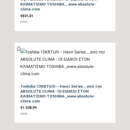
ΚΛΙΜΑΤΙΣΜΟ TOSHIBA _ www.absolute-
Θ/Ζ (kwh)
clima.com
€
831,81
Επίπεδο Θορύβου
Βαθμολογήθηκε
Εσωτερικής Μονάδας
25/42
με
0
από
ΜΙΝ / ΜΑΧ (dB)
5
Ηχητική Ισχύς
Εσωτερικής Μονάδας
tbc
(dB)
Επίπεδο Θορύβου
Toshiba 13KBTU/h – Haori Series _ από την
Εξωτερικής Μονάδας
55
ABSOLUTE CLIMA : ΟΙ ΕΙΔΙΚΟΙ ΣΤΟΝ
ΚΛΙΜΑΤΙΣΜΟ TOSHIBA _www.absolute-
(dB)
clima.com
€
1.038,99
Ηχητική Ισχύς
Εξωτερικής Μονάδας
tbc
Βαθμολογήθηκε
με
0
(dB)
από