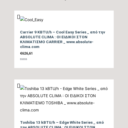
Βαθμός Ενεργειακής
απόδοσης Θέρμανσης
tbc
(COP)
Carrier 9 KBTU/h – Cool Easy Series _ από την
Ενεργειακή Κλάση
ABSOLUTE CLIMA : ΟΙ ΕΙΔΙΚΟΙ ΣΤΟΝ
ΚΛΙΜΑΤΙΣΜΟ CARRIER _ www.absolute-
Θέρμανσης – Μεσαία
A+
clima.com
Ζώνη
€
626,61
Ενεργειακή Κλάση
Βαθμολογήθηκε
με
0
Θέρμανσης – Θερμή
A++
από
5
Ζώνη
Μέγιστη Ισχύς (Watts)
1185
Ισχύς (Watts)
tbc
Ετήσια Κατανάλωση
Toshiba 13 kBTU/h – Edge White Series _ από
την ABSOLUTE CLIMA : ΟΙ ΕΙΔΙΚΟΙ ΣΤΟΝ
Ενέργειας Θέρμανσης
tbc