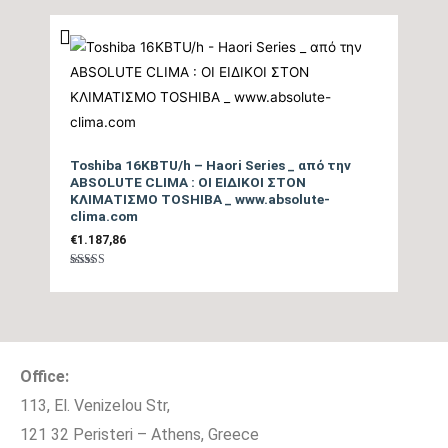
5
Τύπος Συμπιεστή
DC Inverter
Ψυκτικές Σωληνώσεις
3/8″ / 1/4″
Ψυκτικό Υγρό
R32
Toshiba 16KBTU/h – Haori Series _ από την
Λειτουργία
ABSOLUTE CLIMA : ΟΙ ΕΙΔΙΚΟΙ ΣΤΟΝ
ΚΛΙΜΑΤΙΣΜΟ TOSHIBA _ www.absolute-
Αυτοκαθαρισμού,
clima.com
Επιπλέον Λειτουργίες
Λειτουργία I Feel,
€
1.187,86
Λειτουργία Super Cool,
Βαθμολογήθηκε
Αθόρυβη Λειτουργία
με
5.00
από 5
Παράδοση Είδους με
ΟΧΙ
Γερανό
Office:
113, El. Venizelou Str,
Μέγιστο μήκος
20
121 32 Peristeri – Athens, Greece
σωληνώσεων (m)