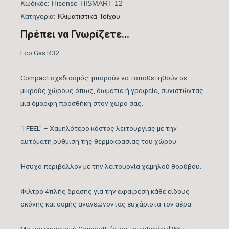
Κωδικός:
Hisense-HISMART-12
EUROVENT
Kατηγορία:
Kλιματιστικά Τοίχου
Λειτουργία Ψύξη &
Πρέπει να Γνωρίζετε...
ΝΑΙ
Θέρμανση
Eco Gas R32
Λειτουργία
ΝΑΙ
Compact σχεδιασμός: μπορούν να τοποθετηθούν σε
Αφύγρανσης
μικρούς χώρους όπως, δωμάτια ή γραφεία, συνιστώντας
μια όμορφη προσθήκη στον χώρο σας.
Συνδεσιμότητα WiFi
WIFI ACTIVE
“Ι FEEL” – Χαμηλότερο κόστος λειτουργίας με την
Φίλτρα Καθαρισμού
αυτόματη ρύθμιση της θερμοκρασίας του χώρου.
Αέρα Εσωτερικής
Φίλτρο 4πλής δράσης
Μονάδας
Ήσυχο περιβάλλον με την λειτουργία χαμηλού θορύβου.
Λειτουργία Ιονισμού
ΝΑΙ
Φίλτρο 4πλής δράσης για την αφαίρεση κάθε είδους
σκόνης και οσμής ανανεώνοντας ευχάριστα τον αέρα.
Μέγιστος Όγκος
550
Παροχής Αέρα (m3/h)
Με την εφαρμογή ConnectLife και του standard WiFi