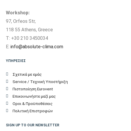
Μέγιστη Υψομετρική
Workshop:
10
διαφορά (m)
97, Orfeos Str,
118 55 Athens, Greece
Πλάτος Εσωτερικής
79,5
T: +30 210 3450034
Μονάδας (cm)
E:
info@absolute-clima.com
Ύψος Εσωτερικής
25,5
ΥΠΗΡΕΣΙΕΣ
Μονάδας (cm)
Σχετικά με εμάς
Βάθος Εσωτερικής
19,7
Service / Τεχνική Υποστήριξη
Μονάδας (cm)
Πιστοποίηση Eurovent
Επικοινωνήστε μαζί μας
Βάρος Εσωτερικής
Οροι & Προϋποθέσεις
Μονάδας (kgr)
Πολιτική Επιστροφών
Πλάτος Εξωτερικής
66
SIGN UP TO OUR NEWSLETTER
Μονάδας (cm)