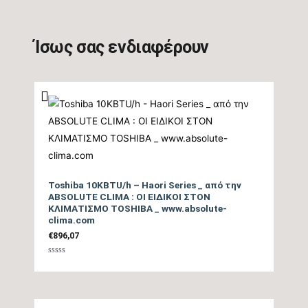
Βαθμός Ενεργειακής
απόδοσης Θέρμανσης
5.2
Ίσως σας ενδιαφέρουν
Θ/Ζ (SCOP)
Βαθμός Ενεργειακής
απόδοσης Θέρμανσης
tbc
(COP)
Ενεργειακή Κλάση
Θέρμανσης – Μεσαία
A+
Toshiba 10KBTU/h – Haori Series _ από την
Ζώνη
ABSOLUTE CLIMA : ΟΙ ΕΙΔΙΚΟΙ ΣΤΟΝ
ΚΛΙΜΑΤΙΣΜΟ TOSHIBA _ www.absolute-
clima.com
Ενεργειακή Κλάση
€
896,07
Θέρμανσης – Θερμή
A+++
Βαθμολογήθηκε
Ζώνη
με
0
από
5
Μέγιστη Ισχύς (Watts)
1600