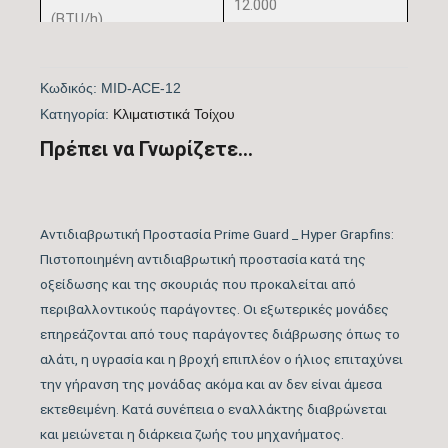
12.000
(BTU/h)
Πιστοποίηση
ΝΑΙ
Κωδικός:
MID-ACE-12
EUROVENT
Kατηγορία:
Kλιματιστικά Τοίχου
Λειτουργία Ψύξη &
Πρέπει να Γνωρίζετε...
ΝΑΙ
Θέρμανση
Λειτουργία
ΝΑΙ
Αντιδιαβρωτική Προστασία Prime Guard _ Hyper Grapfins:
Αφύγρανσης
Πιστοποιημένη αντιδιαβρωτική προστασία κατά της
οξείδωσης και της σκουριάς που προκαλείται από
Συνδεσιμότητα WiFi
WIFI STANDARD
περιβαλλοντικούς παράγοντες. Οι εξωτερικές μονάδες
επηρεάζονται από τους παράγοντες διάβρωσης όπως το
Φίλτρα Καθαρισμού
Φίλτρα Καθαρισμού
αλάτι, η υγρασία και η βροχή επιπλέον ο ήλιος επιταχύνει
Αέρα Υψηλής
Αέρα Εσωτερικής
την γήρανση της μονάδας ακόμα και αν δεν είναι άμεσα
Πυκνότητας, Φίλτρο
Μονάδας
εκτεθειμένη. Κατά συνέπεια ο εναλλάκτης διαβρώνεται
Hepa & Τριπλό φίλτρο
και μειώνεται η διάρκεια ζωής του μηχανήματος.