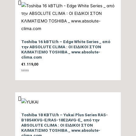
Ισχύς (Watts)
tbc
Ετήσια Κατανάλωση
Ενέργειας Θέρμανσης
tbc
Θ/Ζ (kwh)
Toshiba 16 kBTU/h – Edge White Series _ από
την ABSOLUTE CLIMA : ΟΙ ΕΙΔΙΚΟΙ ΣΤΟΝ
ΚΛΙΜΑΤΙΣΜΟ TOSHIBA _ www.absolute-
Επίπεδο Θορύβου
clima.com
Εσωτερικής Μονάδας
21,5
€
1.119,00
ΜΙΝ / ΜΑΧ (dB)
Βαθμολογήθηκε
με
0
από
Ηχητική Ισχύς
5
Εσωτερικής Μονάδας
tbc
(dB)
Toshiba 18 KBTU/h – Yukai Plus Series RAS-
Επίπεδο Θορύβου
B18S4KVG-E/RAS-18E2AVG-E_ από την
ABSOLUTE CLIMA : ΟΙ ΕΙΔΙΚΟΙ ΣΤΟΝ
Εξωτερικής Μονάδας
64
ΚΛΙΜΑΤΙΣΜΟ TOSHIBA _ www.absolute-
(dB)
clima.com