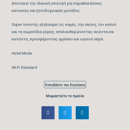
Αποτελεί την ιδανική επιλογή για παραθαλάσσιες
Λειτουργία Ιονισμού
ΝΑΙ
κατοικίες και ξενοδοχειακές μονάδες.
Μέγιστος Όγκος
530
Super Ιονιστής εξαλείφει τις οσμές, την σκόνη, τον καπνό
Παροχής Αέρα (m3/h)
και τα σωματίδια γύρης, απελευθερώνοντας ανιόντα και
κατιόντα, προσφέροντας φρέσκο και υγιεινό αέρα.
Κάλυψη Χώρου έως …
27
(m2)
Hotel Mode
Κυβικά Μέτρα Κάλυψης
75
Wi-Fi Standard
έως … (m3)
Ονομαστική Ψυκτική
Κατεβάστε την Εγγύηση
12.000
Ικανότητα (BTU/h)
Μοιραστείτε το προϊόν
Εύρος Ψυκτικής
3.800 – 13.400
Ικανότητας (BTU/h)
Βαθμός Ενεργειακής