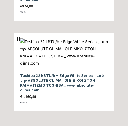
€
974,00
Ηχητική Ισχύς
Βαθμολογήθηκε
Εξωτερικής Μονάδας
tbc
με
0
(dB)
από
5
Τύπος Συμπιεστή
DC Rotary Inverter
Ψυκτικές Σωληνώσεις
3/8″ / 1/4″
Ψυκτικό Υγρό
R32
Toshiba 22 kBTU/h – Edge White Series _ από
την ABSOLUTE CLIMA : ΟΙ ΕΙΔΙΚΟΙ ΣΤΟΝ
Ηλεκτρική σύνδεση
ΚΛΙΜΑΤΙΣΜΟ TOSHIBA _ www.absolute-
3Χ1,5mm
τροφοδοσίας
clima.com
€
1.160,48
Breeze Away System,
Βαθμολογήθηκε
Επιπλέον Λειτουργίες
Follow Me, 3D Παροχή
με
0
από
Αέρα
5