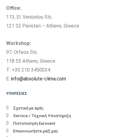
Παράδοση Είδους με
Office:
ΟΧΙ
Γερανό
113, El. Venizelou Str,
121 32 Peristeri – Athens, Greece
Μέγιστη Υψομετρική
10
διαφορά (m)
Workshop:
Ύψος Εσωτερικής
97, Orfeos Str,
28,5
Μονάδας (cm)
118 55 Athens, Greece
T: +30 210 3450034
Πλάτος Εσωτερικής
80,5
E:
info@absolute-clima.com
Μονάδας (cm)
ΥΠΗΡΕΣΙΕΣ
Βάθος Εσωτερικής
119,4
Μονάδας (cm)
Σχετικά με εμάς
Service / Τεχνική Υποστήριξη
Βάρος Εσωτερικής
Πιστοποίηση Eurovent
7.3
Μονάδας (kgr)
Επικοινωνήστε μαζί μας