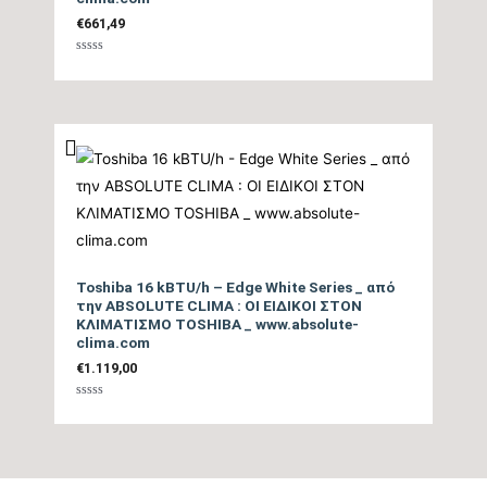
€
661,49
Ηχητική Ισχύς
Βαθμολογήθηκε
Εξωτερικής Μονάδας
tbc
με
0
(dB)
από
5
Τύπος Συμπιεστή
DC Rotary Inverter
Ψυκτικές Σωληνώσεις
1/2″ / 1/4″
Ψυκτικό Υγρό
R32
Toshiba 16 kBTU/h – Edge White Series _ από
την ABSOLUTE CLIMA : ΟΙ ΕΙΔΙΚΟΙ ΣΤΟΝ
Ηλεκτρική σύνδεση
ΚΛΙΜΑΤΙΣΜΟ TOSHIBA _ www.absolute-
3Χ2,5mm
τροφοδοσίας
clima.com
€
1.119,00
Breeze Away System,
Βαθμολογήθηκε
Επιπλέον Λειτουργίες
Follow Me, 3D Παροχή
με
0
από
Αέρα
5