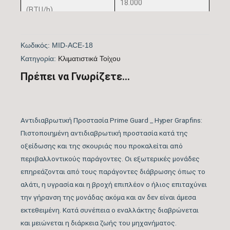
18.000
(BTU/h)
Πιστοποίηση
ΝΑΙ
Κωδικός:
MID-ACE-18
EUROVENT
Kατηγορία:
Kλιματιστικά Τοίχου
Λειτουργία Ψύξη &
Πρέπει να Γνωρίζετε...
ΝΑΙ
Θέρμανση
Λειτουργία
ΝΑΙ
Αντιδιαβρωτική Προστασία Prime Guard _ Hyper Grapfins:
Αφύγρανσης
Πιστοποιημένη αντιδιαβρωτική προστασία κατά της
οξείδωσης και της σκουριάς που προκαλείται από
Συνδεσιμότητα WiFi
WIFI STANDARD
περιβαλλοντικούς παράγοντες. Οι εξωτερικές μονάδες
επηρεάζονται από τους παράγοντες διάβρωσης όπως το
Φίλτρα Καθαρισμού
Φίλτρα Καθαρισμού
αλάτι, η υγρασία και η βροχή επιπλέον ο ήλιος επιταχύνει
Αέρα Υψηλής
Αέρα Εσωτερικής
την γήρανση της μονάδας ακόμα και αν δεν είναι άμεσα
Πυκνότητας, Φίλτρο
Μονάδας
εκτεθειμένη. Κατά συνέπεια ο εναλλάκτης διαβρώνεται
Hepa & Τριπλό φίλτρο
και μειώνεται η διάρκεια ζωής του μηχανήματος.