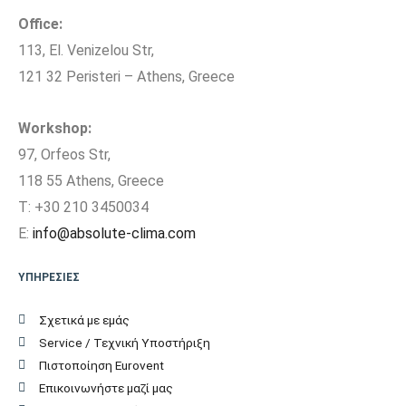
Παράδοση Είδους με
Office:
ΟΧΙ
Γερανό
113, El. Venizelou Str,
121 32 Peristeri – Athens, Greece
Μέγιστη Υψομετρική
20
διαφορά (m)
Workshop:
Ύψος Εσωτερικής
97, Orfeos Str,
30,2
Μονάδας (cm)
118 55 Athens, Greece
T: +30 210 3450034
Πλάτος Εσωτερικής
95,7
E:
info@absolute-clima.com
Μονάδας (cm)
ΥΠΗΡΕΣΙΕΣ
Βάθος Εσωτερικής
21,3
Μονάδας (cm)
Σχετικά με εμάς
Service / Τεχνική Υποστήριξη
Βάρος Εσωτερικής
Πιστοποίηση Eurovent
10
Μονάδας (kgr)
Επικοινωνήστε μαζί μας