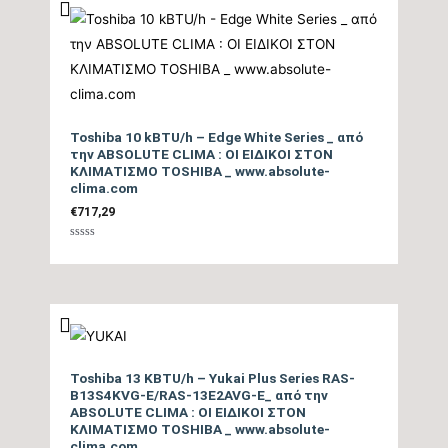
Ισχύς (Watts)
tbc
Ετήσια Κατανάλωση
Ενέργειας Θέρμανσης
tbc
Θ/Ζ (kwh)
Toshiba 10 kBTU/h – Edge White Series _ από
την ABSOLUTE CLIMA : ΟΙ ΕΙΔΙΚΟΙ ΣΤΟΝ
ΚΛΙΜΑΤΙΣΜΟ TOSHIBA _ www.absolute-
Επίπεδο Θορύβου
clima.com
Εσωτερικής Μονάδας
20
€
717,29
ΜΙΝ / ΜΑΧ (dB)
Βαθμολογήθηκε
με
0
από
Ηχητική Ισχύς
5
Εσωτερικής Μονάδας
tbc
(dB)
Toshiba 13 KBTU/h – Yukai Plus Series RAS-
Επίπεδο Θορύβου
B13S4KVG-E/RAS-13E2AVG-E_ από την
ABSOLUTE CLIMA : ΟΙ ΕΙΔΙΚΟΙ ΣΤΟΝ
Εξωτερικής Μονάδας
64
ΚΛΙΜΑΤΙΣΜΟ TOSHIBA _ www.absolute-
(dB)
clima.com