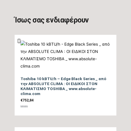
Βαθμός Ενεργειακής
απόδοσης Θέρμανσης
5.1
Ίσως σας ενδιαφέρουν
Θ/Ζ (SCOP)
Βαθμός Ενεργειακής
απόδοσης Θέρμανσης
tbc
(COP)
Ενεργειακή Κλάση
Θέρμανσης – Μεσαία
A+
Toshiba 10 kBTU/h – Edge Black Series _ από
Ζώνη
την ABSOLUTE CLIMA : ΟΙ ΕΙΔΙΚΟΙ ΣΤΟΝ
ΚΛΙΜΑΤΙΣΜΟ TOSHIBA _ www.absolute-
clima.com
Ενεργειακή Κλάση
€
752,84
Θέρμανσης – Θερμή
A+++
Βαθμολογήθηκε
Ζώνη
με
0
από
5
Μέγιστη Ισχύς (Watts)
2300