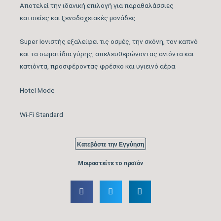
Αποτελεί την ιδανική επιλογή για παραθαλάσσιες
Λειτουργία Ιονισμού
ΝΑΙ
κατοικίες και ξενοδοχειακές μονάδες.
Μέγιστος Όγκος
840
Super Ιονιστής εξαλείφει τις οσμές, την σκόνη, τον καπνό
Παροχής Αέρα (m3/h)
και τα σωματίδια γύρης, απελευθερώνοντας ανιόντα και
κατιόντα, προσφέροντας φρέσκο και υγιεινό αέρα.
Κάλυψη Χώρου έως …
45
(m2)
Hotel Mode
Κυβικά Μέτρα Κάλυψης
126
Wi-Fi Standard
έως … (m3)
Ονομαστική Ψυκτική
Κατεβάστε την Εγγύηση
18.000
Ικανότητα (BTU/h)
Μοιραστείτε το προϊόν
Εύρος Ψυκτικής
6.200 – 21.000
Ικανότητας (BTU/h)
Βαθμός Ενεργειακής