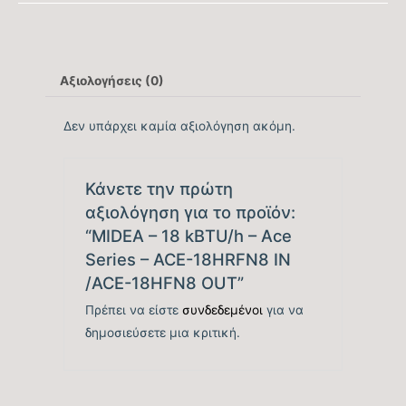
απόδοσης Ψύξης
7.2
(SEER)
Αξιολογήσεις (0)
Βαθμός Ενεργειακής
tbc
απόδοσης Ψύξης (EER)
Δεν υπάρχει καμία αξιολόγηση ακόμη.
Ενεργειακή Κλάση
A++
Ψύξης
Κάνετε την πρώτη
αξιολόγηση για το προϊόν:
Ετήσια Κατανάλωση
“MIDEA – 18 kBTU/h – Ace
tbc
Ενέργειας Ψύξης (kwh)
Series – ACE-18HRFN8 IN
/ACE-18HFN8 OUT”
Ονομαστική Θερμική
19.000
Πρέπει να είστε
συνδεδεμένοι
για να
Ικανότητα (BTU/h)
δημοσιεύσετε μια κριτική.
Εύρος Θερμικής
4400 – 23000
Ικανότητας (BTU/h)