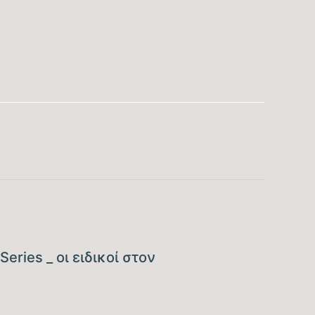
tbc
A+++
tbc
10.000
2800-12500
6.0
eries _ οι ειδικοί στον
tbc