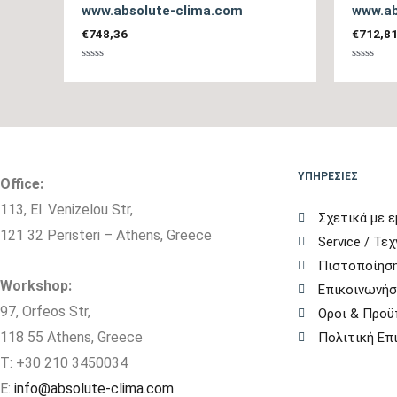
www.absolute-clima.com
www.ab
€
748,36
€
712,8
Βαθμολογήθηκε
Βαθμολο
με
με
0
0
από
από
5
5
ΥΠΗΡΕΣΙΕΣ
Office:
113, El. Venizelou Str,
Σχετικά με ε
121 32 Peristeri – Athens, Greece
Service / Τε
Πιστοποίηση
Workshop:
Επικοινωνήσ
97, Orfeos Str,
Οροι & Προϋ
118 55 Athens, Greece
Πολιτική Ε
T: +30 210 3450034
E:
info@absolute-clima.com