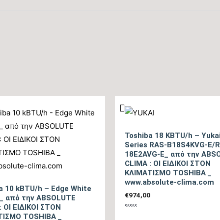
Ενεργειακή Κλάση Θέρμανσης – Μεσαία Ζώνη
Ενεργειακή Κλάση Θέρμανσης – Θερμή Ζώνη
Μέγιστη Ισχύς (Watts)
Ισχύς (Watts)
Ετήσια Κατανάλωση Ενέργειας Θέρμανσης Θ/Ζ (kwh)
Toshiba 18 KBTU/h – Yukai
Series RAS-B18S4KVG-E/
Επίπεδο Θορύβου Εσωτερικής Μονάδας ΜΙΝ / ΜΑΧ
18E2AVG-E_ από την ABS
CLIMA : ΟΙ ΕΙΔΙΚΟΙ ΣΤΟΝ
(dB)
ΚΛΙΜΑΤΙΣΜΟ TOSHIBA _
www.absolute-clima.com
a 10 kBTU/h – Edge White
Ηχητική Ισχύς Εσωτερικής Μονάδας (dB)
€
974,00
 _ από την ABSOLUTE
: ΟΙ ΕΙΔΙΚΟΙ ΣΤΟΝ
Βαθμολογήθηκε
ΤΙΣΜΟ TOSHIBA _