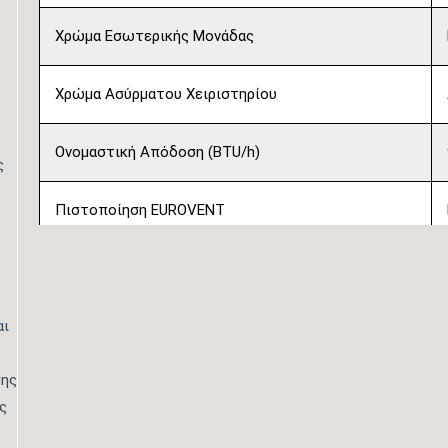
Χρώμα Εσωτερικής Μονάδας
Χρώμα Ασύρματου Χειριστηρίου
Ονομαστική Απόδοση (BTU/h)
ς
Πιστοποίηση EUROVENT
Λειτουργία Ψύξη & Θέρμανση
Λειτουργία Αφύγρανσης
αι
σης
Συνδεσιμότητα WiFi
ς