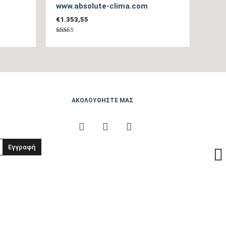
54
www.absolute-clima.com
€
1.353,55
62
Βαθμολογήθηκε
με
5.00
από 5
DC Rotary Inverter
3/8″ / 1/4″
ΑΚΟΛΟΥΘΗΣΤΕ ΜΑΣ
R32
Εγγραφή
3Χ1,5mm
Ecomaster, Breeze Away System, 0° Ceiling Flow, 180°
Waterfall Flow, Αυτοκαθαρισμός
ΟΧΙ