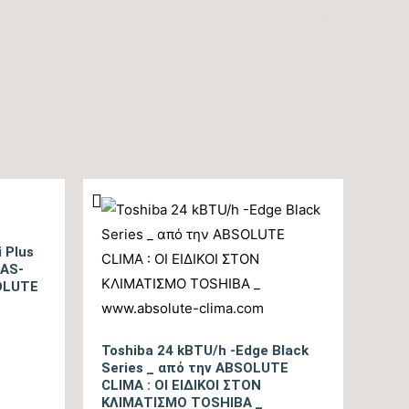
A++
A+++
634
tbc
tbc
 Plus
RAS-
OLUTE
19/39
Toshiba 24 kBTU/h -Edge Black
tbc
Series _ από την ABSOLUTE
CLIMA : ΟΙ ΕΙΔΙΚΟΙ ΣΤΟΝ
ΚΛΙΜΑΤΙΣΜΟ TOSHIBA _