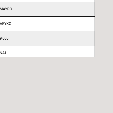
ΜΑΥΡΟ
ΛΕΥΚΟ
9.000
ΝΑΙ
ΝΑΙ
ΝΑΙ
WIFI STANDARD
Φίλτρα Καθαρισμού Αέρα Υψηλής Πυκνότητας,