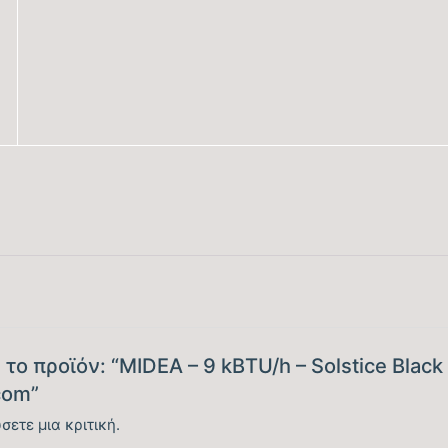
Βαθμός Ενεργειακής απόδοσης Ψύξης (EER)
Ενεργειακή Κλάση Ψύξης
Ετήσια Κατανάλωση Ενέργειας Ψύξης (kwh)
Ονομαστική Θερμική Ικανότητα (BTU/h)
Εύρος Θερμικής Ικανότητας (BTU/h)
Βαθμός Ενεργειακής απόδοσης Θέρμανσης Θ/Ζ
(SCOP)
ο προϊόν: “MIDEA – 9 kBTU/h – Solstice Black S
com”
Βαθμός Ενεργειακής απόδοσης Θέρμανσης (COP)
σετε μια κριτική.