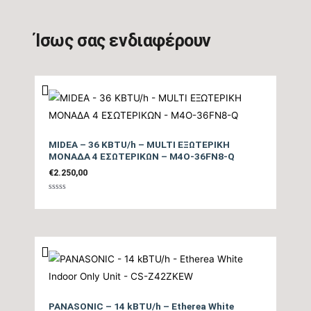
Ίσως σας ενδιαφέρουν
Ονομαστική
Θερμική
19790
Ικανότητα
(BTU/h)
MIDEA – 36 KBTU/h – MULTI ΕΞΩΤΕΡΙΚΗ
ΜΟΝΑΔΑ 4 ΕΣΩΤΕΡΙΚΩΝ – M4O-36FN8-Q
Εύρος
€
2.250,00
Θερμικής
3.344 – 27.296
Ικανότητας
Βαθμολογήθηκε
με
0
(BTU/h)
από
5
Επίπεδο
Θορύβου
PANASONIC – 14 kBTU/h – Etherea White
Εσωτερικής
29.746