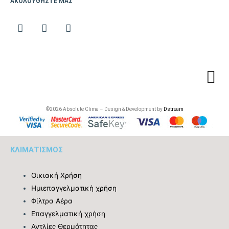
ΑΚΟΛΟΥΘΗΣΤΕ ΜΑΣ
Οίκος
ΙΑΠΩΝΙΑΣ
Κατασκευής
ΜΑΛΑΙΣΙΑ
©2026 Absolute Clima – Design & Development by
Dstream
Εγγύηση (Έτη)
2+5
KΛΙΜΑΤΙΣΜΟΣ
Οικιακή Χρήση
Ημιεπαγγελματική χρήση
Φίλτρα Αέρα
Eπαγγελματική χρήση
Αντλίες Θερμότητας