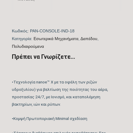
Χρώμα
Κωδικός:
PAN-CONSOLE-IND-18
Ασύρματου
ΛΕΥΚΟ
Kατηγορία:
Eσωτερικά Μηχανήματα
,
Δαπέδου
,
Χειριστηρίου
Πολυδιαιρούμενα
Πρέπει να Γνωρίζετε...
Ονομαστική
Απόδοση
18000
(BTU/h)
•Τεχνολογία nanoe™ X με τα οφέλη των ριζών
υδροξυλίου) για βελτίωση της ποιότητας του αέρα,
προστασίας 24/7, με Ιονισμό, και καταπολέμηση
Πιστοποίηση
βακτηρίων, ιών και ρύπων.
ΝΑΙ
EUROVENT
•Κομψή Πρωτοποριακή Minimal σχεδίαση