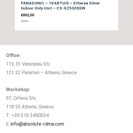
Σωληνώσεις
PANASONIC – 18 kBTU/h – Etherea Silver
Indoor Only Unit – CS-XZ50ZKEW
€
802,00
Ψυκτικό Υγρό
R32
Βαθμολογήθηκε
με
0
από
5
Προηγμένη λειτουργία ροής
Office:
Αέρα, Ανεξάρτητη λειτουργία
113, El. Venizelou Str,
καθαρισμού αέρα με
121 32 Peristeri – Athens, Greece
Επιπλέον
Τεχνολογία nanoe™ X,
Λειτουργίες
Λειτουργία ECO, Έξυπνη
Λειτουργία Απόψυξης,
Workshop:
Λειτουργία Αυτόματης
97, Orfeos Str,
Διάγνωσης, Self-cleaning
118 55 Athens, Greece
T: +30 210 3450034
E:
info@absolute-clima.com
Ύψος