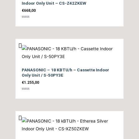
Indoor Only Unit – CS-Z42ZKEW
Μονάδας ΜΙΝ /
€
668,00
ΜΑΧ (dB)
Βαθμολογήθηκε
με
0
από
5
Ηχητική Ισχύς
Εσωτερικής
tbc
Μονάδας (dB)
PANASONIC – 18 KBTU/h – Cassette Indoor
Only Unit / S-50PY3E
Επίπεδο
€
1.255,00
Θορύβου
48
Βαθμολογήθηκε
Εξωτερικής
με
0
από
Μονάδας (dB)
5
Ψυκτικές
1/2″ / 1/4″