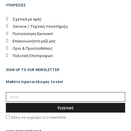
Εσωτερικής
60
ΥΠΗΡΕΣΙΕΣ
Μονάδας (cm)
Σχετικά με εμάς
Service / Τεχνική Υποστήριξη
Πλάτος
Πιστοποίηση Eurovent
Εσωτερικής
75
Επικοινωνήστε μαζί μας
Μονάδας (cm)
Οροι & Προϋποθέσεις
Πολιτική Επιστροφών
SIGN UP TO OUR NEWSLETTER
Βάθος
Εσωτερικής
20,7
Μαθέτε πρώτοι όλα μας τα νέα!
Μονάδας (cm)
Εγγραφή
Βάρος
Θέλω να εγγραφώ στο newsletter.
Εσωτερικής
13
Μονάδας (kgr)