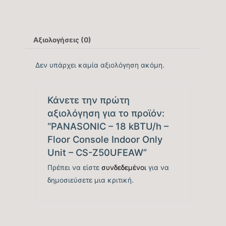
Μονάδας
Αξιολογήσεις (0)
Λειτουργία
NAI
Ιονισμού
Δεν υπάρχει καμία αξιολόγηση ακόμη.
Κάνετε την πρώτη
Ονομαστική
αξιολόγηση για το προϊόν:
Ψυκτική
17060
“PANASONIC – 18 kBTU/h –
Ικανότητα
Floor Console Indoor Only
(BTU/h)
Unit – CS-Z50UFEAW”
Πρέπει να είστε
συνδεδεμένοι
για να
δημοσιεύσετε μια κριτική.
Εύρος
Ψυκτικής
3.071 – 19.448
Ικανότητας
(BTU/h)