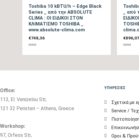
Toshiba 10 kBTU/h – Edge Black
Toshib
Series _ από την ABSOLUTE
_ από 
CLIMA : ΟΙ ΕΙΔΙΚΟΙ ΣΤΟΝ
ΕΙΔΙΚ
ΚΛΙΜΑΤΙΣΜΟ TOSHIBA _
TOSHIB
www.absolute-clima.com
clima.
€
748,36
€
896,0
Βαθμολογήθηκε
Βαθμολο
με
με
0
0
από
από
5
5
ΥΠΗΡΕΣΙΕΣ
Office:
113, El. Venizelou Str,
Σχετικά με ε
121 32 Peristeri – Athens, Greece
Service / Τε
Πιστοποίηση
Workshop:
Επικοινωνήσ
97, Orfeos Str,
Οροι & Προϋ