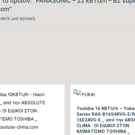
το προϊόν: “PANASONIC – 22 kBTU/h – BZ super
Βαθμός Ενεργειακής απόδοσης Ψύξης (EER)
com”
σετε μια κριτική.
Ενεργειακή Κλάση Ψύξης
Ετήσια Κατανάλωση Ενέργειας Ψύξης (kwh)
Ονομαστική Θερμική Ικανότητα (BTU/h)
Εύρος Θερμικής Ικανότητας (BTU/h)
Βαθμός Ενεργειακής απόδοσης Θέρμανσης Θ/Ζ
(SCOP)
Toshiba 16 KBTU/h – Yukai
Series RAS-B16S4KVG-E/
Βαθμός Ενεργειακής απόδοσης Θέρμανσης (COP)
16E2AVG-E _ από την AB
CLIMA : ΟΙ ΕΙΔΙΚΟΙ ΣΤΟΝ
ΚΛΙΜΑΤΙΣΜΟ TOSHIBA _
Ενεργειακή Κλάση Θέρμανσης – Μεσαία Ζώνη