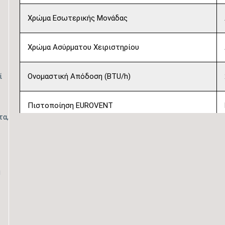
Χρώμα Εσωτερικής Μονάδας
Χρώμα Ασύρματου Χειριστηρίου
ί
Ονομαστική Απόδοση (BTU/h)
Πιστοποίηση EUROVENT
τα,
Λειτουργία Ψύξη & Θέρμανση
Λειτουργία Αφύγρανσης
η
Συνδεσιμότητα WiFi
Φίλτρα Καθαρισμού Αέρα Εσωτερικής Μονάδας