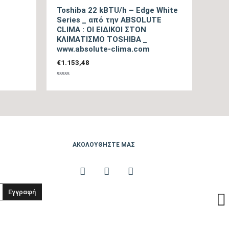
Toshiba 22 kBTU/h – Edge White
Series _ από την ABSOLUTE
A+++
CLIMA : ΟΙ ΕΙΔΙΚΟΙ ΣΤΟΝ
ΚΛΙΜΑΤΙΣΜΟ TOSHIBA _
www.absolute-clima.com
2650
€
1.153,48
Βαθμολογήθηκε
tbc
με
0
από
5
1502
ΑΚΟΛΟΥΘΗΣΤΕ ΜΑΣ
34/45
tbc
Εγγραφή
50