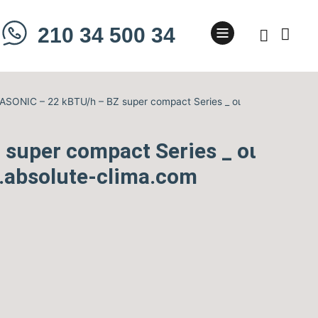
210 34 500 34
SONIC – 22 kBTU/h – BZ super compact Series _ οι
super compact Series _ οι
.absolute-clima.com