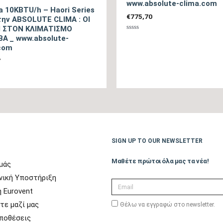
www.absolute-clima.com
a 10KBTU/h – Haori Series
€
775,70
την ABSOLUTE CLIMA : ΟΙ
Ενεργειακή Κλάση Θέρμανσης – Θερμή Ζώνη
ΟΙ ΣΤΟΝ ΚΛΙΜΑΤΙΣΜΟ
Βαθμολογήθηκε
A _ www.absolute-
με
com
0
Μέγιστη Ισχύς (Watts)
από
7
5
γήθηκε
Ισχύς (Watts)
Ετήσια Κατανάλωση Ενέργειας Θέρμανσης Θ/Ζ (kwh)
SIGN UP TO OUR NEWSLETTER
Επίπεδο Θορύβου Εσωτερικής Μονάδας ΜΙΝ / ΜΑΧ
(dB)
Μαθέτε πρώτοι όλα μας τα νέα!
μάς
χνική Υποστήριξη
Ηχητική Ισχύς Εσωτερικής Μονάδας (dB)
 Eurovent
τε μαζί μας
Θέλω να εγγραφώ στο newsletter.
Επίπεδο Θορύβου Εξωτερικής Μονάδας (dB)
ποθέσεις