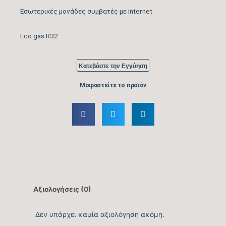
απόδοσης Ψύξης
8
Εσωτερικές μονάδες συμβατές με internet
(SEER)
Eco gas R32
Ενεργειακή Κλάση
A++
Ψύξης
Κατεβάστε την Εγγύηση
Μοιραστείτε το προϊόν
Ονομαστική Θερμική
29002
Ικανότητα (BTU/h)
Εύρος Θερμικής
11.260 – 35.485
Ικανότητας (BTU/h)
Βαθμός Ενεργειακής
απόδοσης Θέρμανσης
4,2
Αξιολογήσεις (0)
Θ/Ζ (SCOP)
Δεν υπάρχει καμία αξιολόγηση ακόμη.