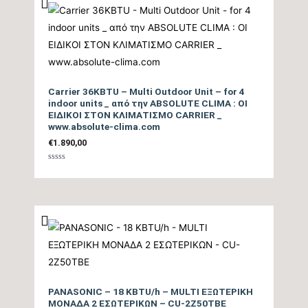
Βάθος Εξωτερικής
32
Μονάδας (cm)
Βάρος Εξωτερικής
71
Μονάδας (kgr)
Carrier 36KBTU – Multi Outdoor Unit – for 4
indoor units _ από την ABSOLUTE CLIMA : ΟΙ
ΕΙΔΙΚΟΙ ΣΤΟΝ ΚΛΙΜΑΤΙΣΜΟ CARRIER _
www.absolute-clima.com
Οίκος
ΙΑΠΩΝΙΑΣ
€
1.890,00
Κατασκευής
ΜΑΛΑΙΣΙΑ
Βαθμολογήθηκε
με
0
από
5
Εγγύηση (Έτη)
2+5
PANASONIC – 18 KBTU/h – MULTI ΕΞΩΤΕΡΙΚΗ
ΜΟΝΑΔΑ 2 ΕΣΩΤΕΡΙΚΩΝ – CU-2Z50TBE