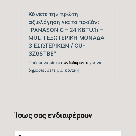
Ενεργειακή Κλάση
Θέρμανσης – Μεσαία
A+
Κάνετε την πρώτη
Ζώνη
αξιολόγηση για το προϊόν:
“PANASONIC – 24 KBTU/h –
MULTI ΕΞΩΤΕΡΙΚΗ ΜΟΝΑΔΑ
Επίπεδο Θορύβου
3 ΕΣΩΤΕΡΙΚΩΝ / CU-
Εξωτερικής Μονάδας
52
3Z68TBE”
(dB)
Πρέπει να είστε
συνδεδεμένοι
για να
δημοσιεύσετε μια κριτική.
Ψυκτικό Υγρό
R32
Ύψος Εξωτερικής
79,5
Μονάδας (cm)
Ίσως σας ενδιαφέρουν
Πλάτος Εξωτερικής
87,5
Μονάδας (cm)