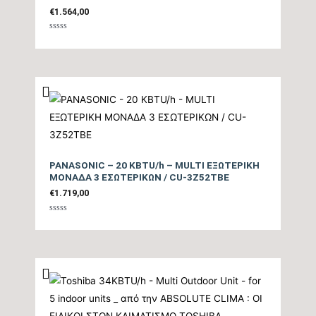
€
1.564,00
Βαθμολογήθηκε
με
0
από
5
PANASONIC – 20 KBTU/h – MULTI ΕΞΩΤΕΡΙΚΗ
ΜΟΝΑΔΑ 3 ΕΣΩΤΕΡΙΚΩΝ / CU-3Z52TBE
€
1.719,00
Βαθμολογήθηκε
με
0
από
5