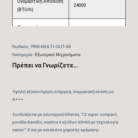
Ονομαστική Απόδοση
24000
(BTU/h)
Πιστοποίηση
ΝΑΙ
EUROVENT
Κωδικός:
PAN-MULTI-OUT-68
Λειτουργία Ψύξη &
Kατηγορία:
Eξωτερικά Μηχανήματα
ΝΑΙ
Θέρμανση
Πρέπει να Γνωρίζετε...
Ονομαστική Ψυκτική
23202
Ικανότητα (BTU/h)
Υψηλή εξοικονόμηση ενέργεια, ενεργειακή κλάση ως
Α+++
Εύρος Ψυκτικής
6.483 – 27.296
Ικανότητας (BTU/h)
Συνδυάζεται με εσωτερικά Etherea, TZ super-compact,
μονάδα δαπέδο, κασέτα 4 εξόδων 60×60 με τεχνολογία
nanoe™ X και με καναλάτα χαμηλής κρέμασης
Βαθμός Ενεργειακής