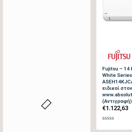
Fujitsu – 14
White Series
ASEH14KJCA
ειδικοί στο
www.absolut
(Αντιγραφή)
€
1.122,63
Βαθμολογή
με