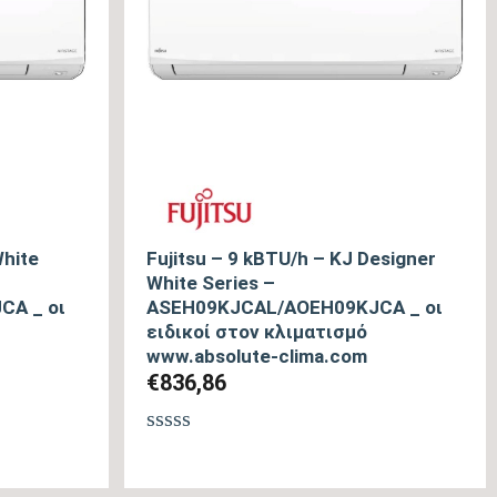
White
Fujitsu – 9 kBTU/h – KJ Designer
White Series –
A _ οι
ASEH09KJCAL/AOEH09KJCA _ οι
ειδικοί στον κλιματισμό
www.absolute-clima.com
€
836,86
Βαθμολογήθηκε
με
0