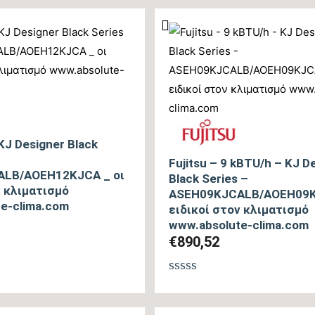
από
5
 KJ Designer Black
Fujitsu – 9 kBTU/h – KJ D
LB/AOEH12KJCA _ οι
Black Series –
ν κλιματισμό
ASEH09KJCALB/AOEH09K
e-clima.com
ειδικοί στον κλιματισμό
www.absolute-clima.com
€
890,52
θηκε
Βαθμολογήθηκε
με
0