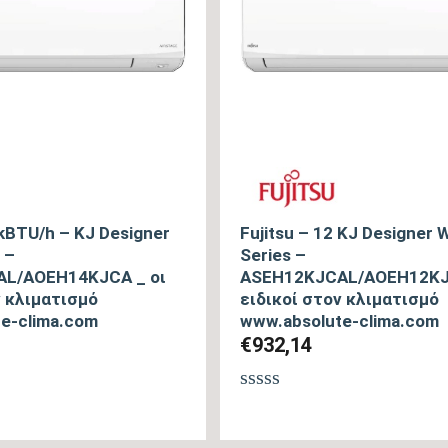
 kBTU/h – KJ Designer
Fujitsu – 12 KJ Designer 
 –
Series –
L/AOEH14KJCA _ οι
ASEH12KJCAL/AOEH12KJC
ν κλιματισμό
ειδικοί στον κλιματισμό
e-clima.com
www.absolute-clima.com
€
932,14
Βαθμολογήθηκε
με
θηκε
0