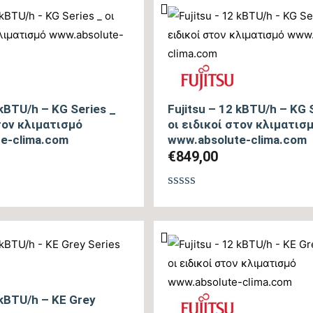
από
5
 kBTU/h – KG Series _
Fujitsu – 12 kBTU/h – KG 
στον κλιματισμό
οι ειδικοί στον κλιματισ
e-clima.com
www.absolute-clima.com
€
849,00
θηκε
Βαθμολογήθηκε
με
0
από
5
 kBTU/h – KE Grey