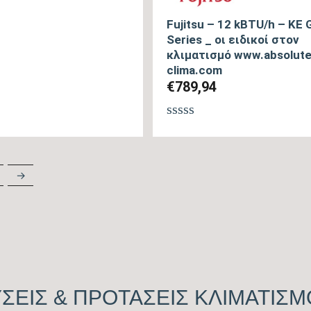
Fujitsu – 12 kBTU/h – KE 
Series _ οι ειδικοί στον
κλιματισμό www.absolute
θηκε
clima.com
€
789,94
Βαθμολογήθηκε
με
0
από
→
5
ΣΕΙΣ & ΠΡΟΤΑΣΕΙΣ ΚΛΙΜΑΤΙΣ