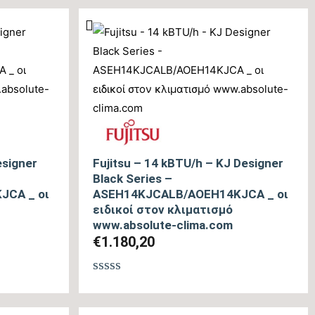
από
5
esigner
Fujitsu – 14 kBTU/h – KJ Designer
Black Series –
JCA _ οι
ASEH14KJCALB/AOEH14KJCA _ οι
ειδικοί στον κλιματισμό
www.absolute-clima.com
€
1.180,20
Βαθμολογήθηκε
με
0