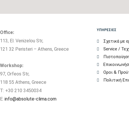
ΥΠΗΡΕΣΙΕΣ
Office:
113, El. Venizelou Str,
Σχετικά με ε
121 32 Peristeri – Athens, Greece
Service / Τε
Πιστοποίηση
Επικοινωνήσ
Workshop:
Οροι & Προϋ
97, Orfeos Str,
Πολιτική Ε
118 55 Athens, Greece
T: +30 210 3450034
E:
info@absolute-clima.com