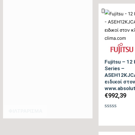
0
από
5
Fujitsu – 12
Series –
ASEH12KJCA
ειδικοί στο
www.absolut
€
992,39
ΦΙΛΤΡΆΡΙΣΜΑ
Βαθμολογή
με
0
από