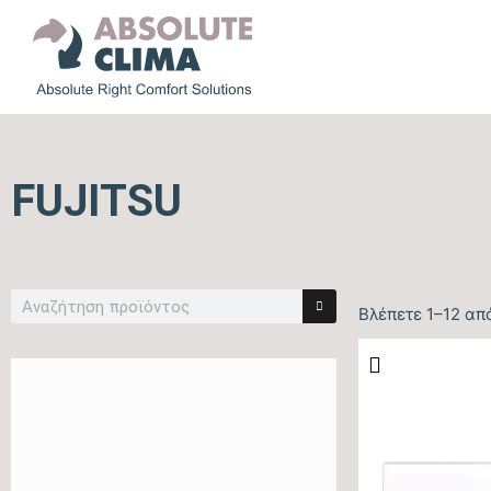
FUJITSU
Βλέπετε 1–12 απ