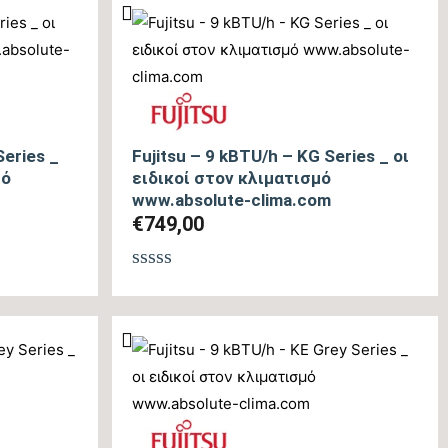
από
5
Series _
Fujitsu – 9 kBTU/h – KG Series _ οι
μό
ειδικοί στον κλιματισμό
www.absolute-clima.com
€
749,00
Βαθμολογήθηκε
με
0
από
5