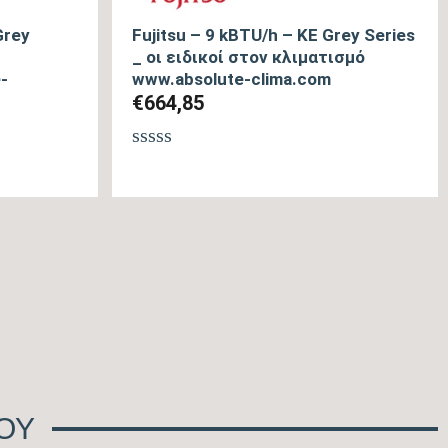
Grey
Fujitsu – 9 kBTU/h – KE Grey Series
_ οι ειδικοί στον κλιματισμό
-
www.absolute-clima.com
€
664,85
Βαθμολογήθηκε
με
0
από
5
ΜΟΥ