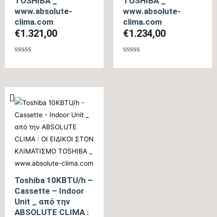
TOSHIBA _
TOSHIBA _
www.absolute-
www.absolute-
clima.com
clima.com
€
1.321,00
€
1.234,00
Βαθμολογήθηκε
Βαθμολογήθηκε
με
με
0
0
από
από
5
5
Toshiba 10KBTU/h –
Cassette – Indoor
Unit _ από την
ABSOLUTE CLIMA :