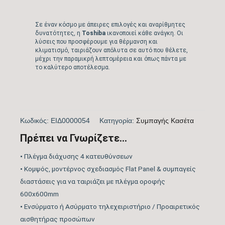
Σε έναν κόσμο με άπειρες επιλογές και αναρίθμητες
δυνατότητες, η
Toshiba
ικανοποιεί κάθε ανάγκη. Οι
λύσεις που προσφέρουμε για θέρμανση και
κλιματισμό, ταιριάζουν απόλυτα σε αυτό που θέλετε,
μέχρι την παραμικρή λεπτομέρεια και όπως πάντα με
το καλύτερο αποτέλεσμα.
Κωδικός:
ΕΙΔ0000054
Kατηγορία:
Συμπαγής Κασέτα
Πρέπει να Γνωρίζετε...
•
Πλέγμα διάχυσης 4 κατευθύνσεων
•
Κομψός, μοντέρνος σχεδιασμός Flat Panel & συμπαγείς
διαστάσεις για να ταιριάζει με πλέγμα οροφής
600x600mm
•
Ενσύρματο ή Ασύρματο τηλεχειριστήριο / Προαιρετικός
αισθητήρας προσώπων