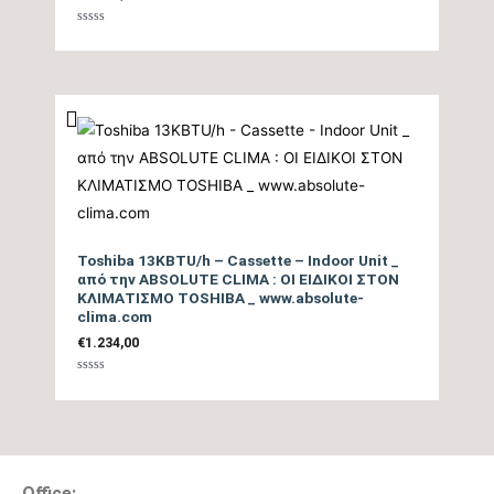
Βαθμολογήθηκε
με
0
από
5
Toshiba 13KBTU/h – Cassette – Indoor Unit _
από την ABSOLUTE CLIMA : ΟΙ ΕΙΔΙΚΟΙ ΣΤΟΝ
ΚΛΙΜΑΤΙΣΜΟ TOSHIBA _ www.absolute-
clima.com
€
1.234,00
Βαθμολογήθηκε
με
0
από
5
Office: