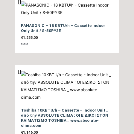
PANASONIC – 18 KBTU/h – Cassette Indoor
Only Unit / S-50PY3E
€
1.255,00
Βαθμολογήθηκε
με
0
από
5
Toshiba 10KBTU/h – Cassette – Indoor Unit _
από την ABSOLUTE CLIMA : ΟΙ ΕΙΔΙΚΟΙ ΣΤΟΝ
ΚΛΙΜΑΤΙΣΜΟ TOSHIBA _ www.absolute-
clima.com
€
1.146,00