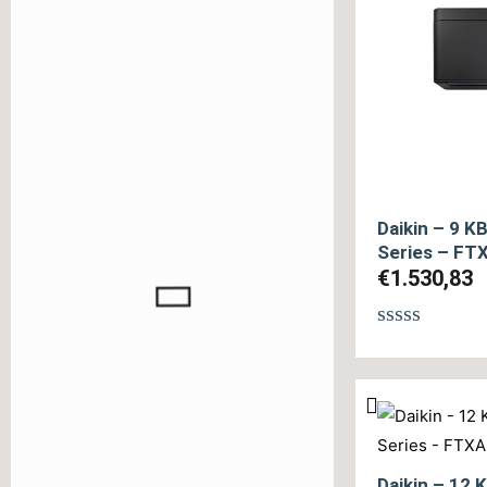
Daikin – 9 K
Series – F
€
1.530,83
Βαθμολογή
με
0
από
5
Daikin – 12 