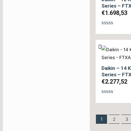
Series – F
€
1.698,53
Βαθμολογή
με
0
από
5
Daikin – 14 
Series – F
€
2.277,52
Βαθμολογή
με
0
από
1
2
3
5