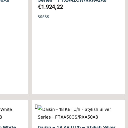
€
1.924,22
Βαθμολογήθηκε
με
0
από
5
h White
Daikin – 18 KBTU/h – Stylish Silver