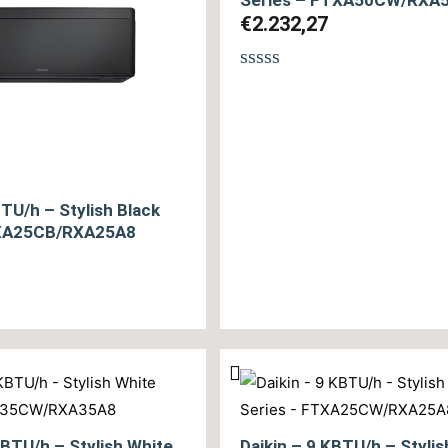
€
2.232,27
Βαθμολογήθηκε
με
0
από
5
BTU/h – Stylish Black
TXA25CB/RXA25A8
θηκε
KBTU/h – Stylish White
Daikin – 9 KBTU/h – Stylis