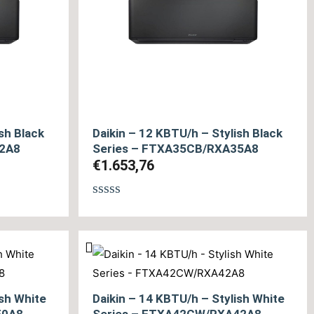
sh Black
Daikin – 12 KBTU/h – Stylish Black
42A8
Series – FTXA35CB/RXA35A8
€
1.653,76
Βαθμολογήθηκε
με
0
από
5
ish White
Daikin – 14 KBTU/h – Stylish White
50A8
Series – FTXA42CW/RXA42A8