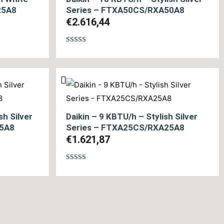
25A8
Series – FTXA50CS/RXA50A8
€
2.616,44
Βαθμολογήθηκε
με
0
από
5
sh Silver
Daikin – 9 KBTU/h – Stylish Silver
35A8
Series – FTXA25CS/RXA25A8
€
1.621,87
Βαθμολογήθηκε
με
0
από
5