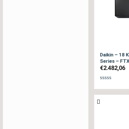
Daikin – 18 
Series – F
€
2.482,06
Βαθμολογή
με
0
από
5