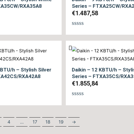
TXA35CW/RXA35A8
Series – FTXA25CW/RXA
€
1.487,58
θηκε
Βαθμολογήθηκε
με
0
από
5
KBTU/h – Stylish Silver
Daikin – 12 KBTU/h – Styli
TXA42CS/RXA42A8
Series – FTXA35CS/RXA
€
1.855,84
θηκε
Βαθμολογήθηκε
με
0
από
4
…
17
18
19
→
5