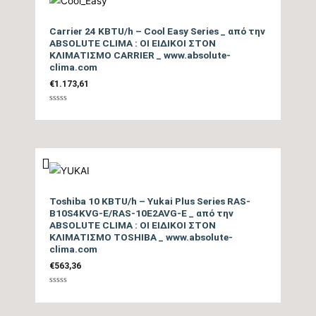
Επίπεδο Θορύβου
Carrier 24 KBTU/h – Cool Easy Series _ από την
Εσωτερικής Μονάδας
21/45
ABSOLUTE CLIMA : ΟΙ ΕΙΔΙΚΟΙ ΣΤΟΝ
ΚΛΙΜΑΤΙΣΜΟ CARRIER _ www.absolute-
ΜΙΝ / ΜΑΧ (dB)
clima.com
€
1.173,61
Ηχητική Ισχύς
Εσωτερικής Μονάδας
60
Βαθμολογήθηκε
με
0
(dB)
από
5
Επίπεδο Θορύβου
Εξωτερικής Μονάδας
48
Toshiba 10 KBTU/h – Yukai Plus Series RAS-
(dB)
B10S4KVG-E/RAS-10E2AVG-E _ από την
ABSOLUTE CLIMA : ΟΙ ΕΙΔΙΚΟΙ ΣΤΟΝ
Ηχητική Ισχύς
ΚΛΙΜΑΤΙΣΜΟ TOSHIBA _ www.absolute-
clima.com
Εξωτερικής Μονάδας
62
€
563,36
(dB)
Βαθμολογήθηκε
με
Τύπος Συμπιεστή
DC Inverter
0
από