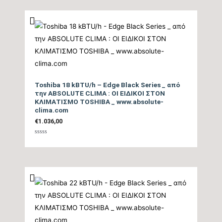
5
Ψυκτικές Σωληνώσεις
3/8″ / 1/4″
Ψυκτικό Υγρό
R32
Ηλεκτρική σύνδεση
3Χ1,5mm
τροφοδοσίας
Toshiba 18 kBTU/h – Edge Black Series _ από
την ABSOLUTE CLIMA : ΟΙ ΕΙΔΙΚΟΙ ΣΤΟΝ
ΚΛΙΜΑΤΙΣΜΟ TOSHIBA _ www.absolute-
Coanda effect, 3D
clima.com
airflow, Heat boost,
€
1.036,00
Επιπλέον Λειτουργίες
Energy Saving, Smooth
Βαθμολογήθηκε
Start, Auto Restart,
με
0
Sleep, Timer, Quiet,
από
5
Παράδοση Είδους με
ΟΧΙ
Γερανό
Μέγιστη Υψομετρική