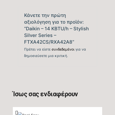
M/Ζ (SCOP)
Κάνετε την πρώτη
Βαθμός Ενεργειακής
αξιολόγηση για το προϊόν:
απόδοσης Θέρμανσης
tbc
“Daikin – 14 KBTU/h – Stylish
(COP)
Silver Series –
FTXA42CS/RXA42A8”
Ενεργειακή Κλάση
Πρέπει να είστε
συνδεδεμένοι
για να
Θέρμανσης – Θερμή
A+++
δημοσιεύσετε μια κριτική.
Ζώνη
Μέγιστη Ισχύς (Watts)
tbc
Ισχύς (Watts)
tbc
Ίσως σας ενδιαφέρουν
Ετήσια Κατανάλωση
Ενέργειας Θέρμανσης
1156
M/Ζ (kwh)