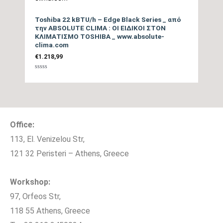
20
διαφορά (m)
Toshiba 22 kBTU/h – Edge Black Series _ από
την ABSOLUTE CLIMA : ΟΙ ΕΙΔΙΚΟΙ ΣΤΟΝ
Πλάτος Εσωτερικής
ΚΛΙΜΑΤΙΣΜΟ TOSHIBA _ www.absolute-
79,8
clima.com
Μονάδας (cm)
€
1.218,99
Ύψος Εσωτερικής
Βαθμολογήθηκε
29,5
με
Μονάδας (cm)
0
από
5
Βάθος Εσωτερικής
18,9
Μονάδας (cm)
Office:
113, El. Venizelou Str,
Βάρος Εσωτερικής
11,5
121 32 Peristeri – Athens, Greece
Μονάδας (kgr)
Workshop:
Πλάτος Εξωτερικής
95,4
Μονάδας (cm)
97, Orfeos Str,
118 55 Athens, Greece
Ύψος Εξωτερικής