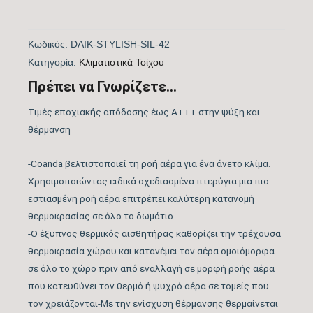
Πιστοποίηση
ΝΑΙ
Κωδικός:
DAIK-STYLISH-SIL-42
EUROVENT
Kατηγορία:
Kλιματιστικά Τοίχου
Λειτουργία Ψύξη &
Πρέπει να Γνωρίζετε...
ΝΑΙ
Θέρμανση
Τιμές εποχιακής απόδοσης έως A+++ στην ψύξη και
θέρμανση
Λειτουργία
ΝΑΙ
Αφύγρανσης
-Coanda βελτιστοποιεί τη ροή αέρα για ένα άνετο κλίμα.
Χρησιμοποιώντας ειδικά σχεδιασμένα πτερύγια μια πιο
Συνδεσιμότητα WiFi
WIFI ACTIVE
εστιασμένη ροή αέρα επιτρέπει καλύτερη κατανομή
θερμοκρασίας σε όλο το δωμάτιο
Φίλτρα Καθαρισμού
-Ο έξυπνος θερμικός αισθητήρας καθορίζει την τρέχουσα
Αέρα Εσωτερικής
θερμοκρασία χώρου και κατανέμει τον αέρα ομοιόμορφα
Μονάδας
σε όλο το χώρο πριν από εναλλαγή σε μορφή ροής αέρα
που κατευθύνει τον θερμό ή ψυχρό αέρα σε τομείς που
Λειτουργία Ιονισμού
ΝΑΙ
τον χρειάζονται-Με την ενίσχυση θέρμανσης θερμαίνεται