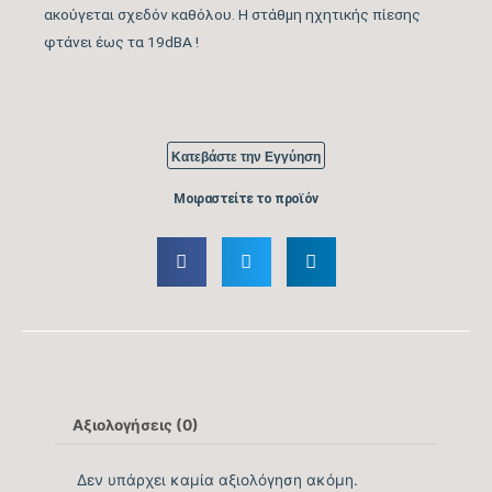
ακούγεται σχεδόν καθόλου. Η στάθμη ηχητικής πίεσης
φτάνει έως τα 19dBA !
Βαθμός Ενεργειακής
tbc
απόδοσης Ψύξης (EER)
Ενεργειακή Κλάση
A++
Κατεβάστε την Εγγύηση
Ψύξης
Μοιραστείτε το προϊόν
Ετήσια Κατανάλωση
196
Ενέργειας Ψύξης (kwh)
Ονομαστική Θερμική
18.425
Ικανότητα (BTU/h)
Εύρος Θερμικής
5.800 – 20.472
Ικανότητας (BTU/h)
Αξιολογήσεις (0)
Βαθμός Ενεργειακής
Δεν υπάρχει καμία αξιολόγηση ακόμη.
απόδοσης Θέρμανσης
4,6