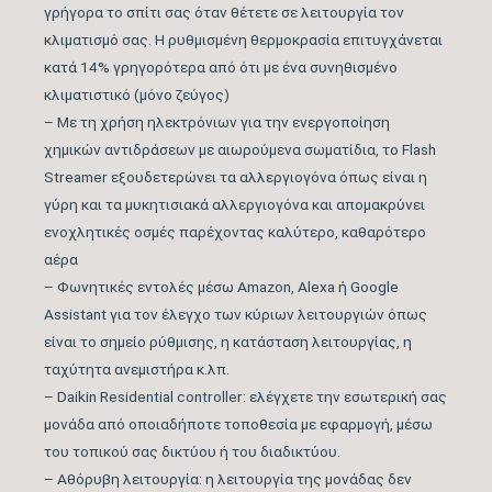
γρήγορα το σπίτι σας όταν θέτετε σε λειτουργία τον
Μέγιστος Όγκος
780
κλιματισμό σας. Η ρυθμισμένη θερμοκρασία επιτυγχάνεται
Παροχής Αέρα (m3/h)
κατά 14% γρηγορότερα από ότι με ένα συνηθισμένο
κλιματιστικό (μόνο ζεύγος)
Κάλυψη Χώρου έως …
31
– Με τη χρήση ηλεκτρόνιων για την ενεργοποίηση
(m2)
χημικών αντιδράσεων με αιωρούμενα σωματίδια, το Flash
Streamer εξουδετερώνει τα αλλεργιογόνα όπως είναι η
Κυβικά Μέτρα Κάλυψης
86
γύρη και τα μυκητισιακά αλλεργιογόνα και απομακρύνει
έως … (m3)
ενοχλητικές οσμές παρέχοντας καλύτερο, καθαρότερο
αέρα
Ονομαστική Ψυκτική
14.330
– Φωνητικές εντολές μέσω Amazon, Alexa ή Google
Ικανότητα (BTU/h)
Assistant για τον έλεγχο των κύριων λειτουργιών όπως
είναι το σημείο ρύθμισης, η κατάσταση λειτουργίας, η
Εύρος Ψυκτικής
5.800 – 17.060
ταχύτητα ανεμιστήρα κ.λπ.
Ικανότητας (BTU/h)
– Daikin Residential controller: ελέγχετε την εσωτερική σας
μονάδα από οποιαδήποτε τοποθεσία με εφαρμογή, μέσω
Βαθμός Ενεργειακής
του τοπικού σας δικτύου ή του διαδικτύου.
απόδοσης Ψύξης
7,5
– Αθόρυβη λειτουργία: η λειτουργία της μονάδας δεν
(SEER)