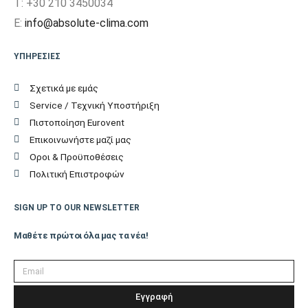
T: +30 210 3450034
73,4
Μονάδας (cm)
E:
info@absolute-clima.com
Βάθος Εξωτερικής
40,1
ΥΠΗΡΕΣΙΕΣ
Μονάδας (cm)
Σχετικά με εμάς
Βάρος Εξωτερικής
Service / Τεχνική Υποστήριξη
49
Μονάδας (kgr)
Πιστοποίηση Eurovent
Επικοινωνήστε μαζί μας
Επιπλέον
Οροι & Προϋποθέσεις
Χαρακτηριστικά
Πολιτική Επιστροφών
Οίκος
ΙΑΠΩΝΙΑΣ
SIGN UP TO OUR NEWSLETTER
Κατασκευής
Μαθέτε πρώτοι όλα μας τα νέα!
Εγγύηση (Έτη)
5
Εγγραφή