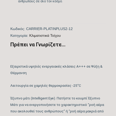
ΝΑΙ
ανθρώπους σε όλο τον κόσμο.
EUROVENT
Λειτουργία Ψύξη &
ΝΑΙ
Θέρμανση
Κωδικός:
CARRIER-PLATINPLUS2-12
Kατηγορία:
Kλιματιστικά Τοίχου
Λειτουργία
Πρέπει να Γνωρίζετε...
ΝΑΙ
Αφύγρανσης
Συνδεσιμότητα WiFi
WIFI ACTIVE
Εξαιρετικά υψηλές ενεργειακές κλάσεις Α+++ σε Ψύξη &
Θέρμανση
Φίλτρο Τριπλής
Φίλτρα Καθαρισμού
Δράσης: Φίλτρο Cold
Λειτουργία σε χαμηλές θερμοκρασίες -25˚C
Αέρα Εσωτερικής
Catalyst – Φίλτρο
Έξυπνο μάτι (Intelligent Eye). Πατήστε το κουμπί Έξυπνο
Μονάδας
Vitamin C – Φίλτρο
Μάτι για να ενεργοποιήσετε το χαρακτηριστικό “ροή αέρα
Negative Ion
που ακολουθεί τους ανθρώπους” ή “ροή αέρα μακριά από