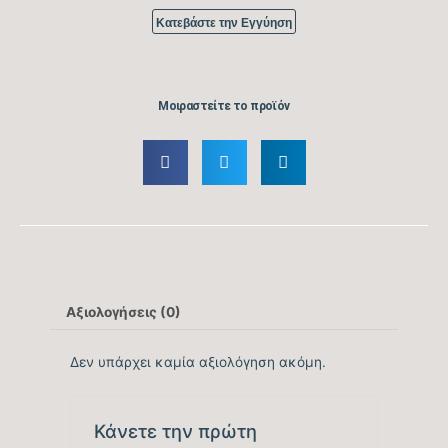
Κατεβάστε την Εγγύηση
Βαθμός Ενεργειακής
απόδοσης Ψύξης
9
Μοιραστείτε το προϊόν
(SEER)
Βαθμός Ενεργειακής
απόδοσης Ψύξης
tbc
(EER)
Ενεργειακή Κλάση
A+++
Ψύξης
Αξιολογήσεις (0)
Δεν υπάρχει καμία αξιολόγηση ακόμη.
Ετήσια Κατανάλωση
Ενέργειας Ψύξης
tbc
(kwh)
Κάνετε την πρώτη