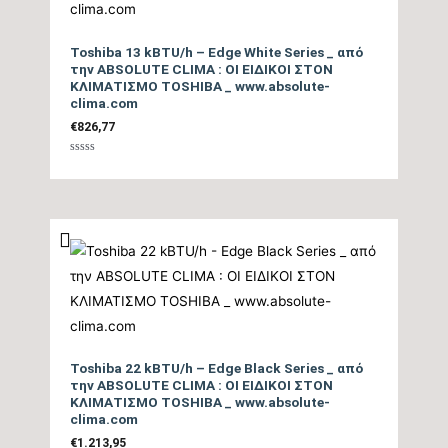
Επίπεδο Θορύβου
Εσωτερικής Μονάδας
tbc
Toshiba 13 kBTU/h – Edge White Series _ από
ΜΙΝ / ΜΑΧ (dB)
την ABSOLUTE CLIMA : ΟΙ ΕΙΔΙΚΟΙ ΣΤΟΝ
ΚΛΙΜΑΤΙΣΜΟ TOSHIBA _ www.absolute-
clima.com
Ηχητική Ισχύς
€
826,77
Εσωτερικής Μονάδας
tbc
Βαθμολογήθηκε
(dB)
με
0
από
5
Επίπεδο Θορύβου
Εξωτερικής Μονάδας
tbc
(dB)
Ηχητική Ισχύς
Toshiba 22 kBTU/h – Edge Black Series _ από
Εξωτερικής Μονάδας
tbc
την ABSOLUTE CLIMA : ΟΙ ΕΙΔΙΚΟΙ ΣΤΟΝ
(dB)
ΚΛΙΜΑΤΙΣΜΟ TOSHIBA _ www.absolute-
clima.com
€
1.213,95