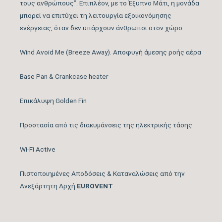
τους ανθρώπους”. Επιπλέον, με το Έξυπνο Μάτι, η μονάδα
Λειτουργία Ιονισμού
OXI
μπορεί να επιτύχει τη λειτουργία εξοικονόμησης
ενέργειας, όταν δεν υπάρχουν άνθρωποι στον χώρο.
Μέγιστος Όγκος
tbc
Wind Avoid Me (Breeze Away). Αποφυγή άμεσης ροής αέρα
Παροχής Αέρα (m3/h)
Base Pan & Crankcase heater
Κάλυψη Χώρου έως …
30
(m2)
Επικάλυψη Golden Fin
Κυβικά Μέτρα
Προστασία από τις διακυμάνσεις της ηλεκτρικής τάσης
84
Κάλυψης έως … (m3)
Wi-Fi Active
Ονομαστική Ψυκτική
12.284
Πιστοποιημένες Αποδόσεις & Καταναλώσεις από την
Ικανότητα (BTU/h)
Ανεξάρτητη Αρχή
EUROVENT
Εύρος Ψυκτικής
3.412 – 16.378
Ικανότητας (BTU/h)