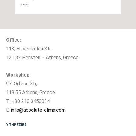
Τύπος Συμπιεστή
DC Rotary Inverter
Βαθμολογήθηκε
με
0
Ψυκτικές
από
3/8″ / 1/4″
5
Σωληνώσεις
Office:
Ψυκτικό Υγρό
R32
113, El. Venizelou Str,
121 32 Peristeri – Athens, Greece
Ηλεκτρική σύνδεση
3Χ1,5mm
τροφοδοσίας
Workshop:
97, Orfeos Str,
Λειτουργία
118 55 Athens, Greece
Αυτοκαθαρισμού,
T: +30 210 3450034
Λειτουργία Follow Me,
E:
info@absolute-clima.com
Λειτουργία Wind
Avoid Me (Breeze
ΥΠΗΡΕΣΙΕΣ
Away). Αποφυγή