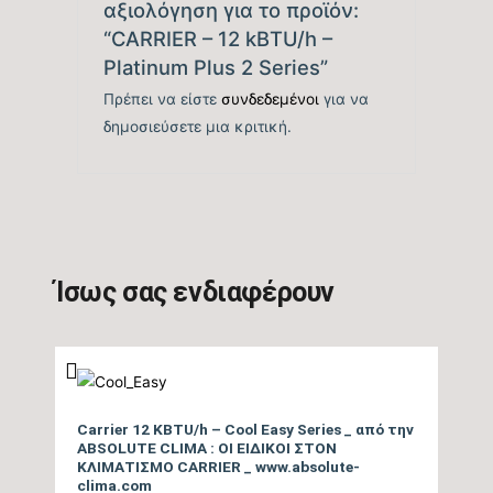
αξιολόγηση για το προϊόν:
Ονομαστική Θερμική
“CARRIER – 12 kBTU/h –
16.037
Ικανότητα (BTU/h)
Platinum Plus 2 Series”
Πρέπει να είστε
συνδεδεμένοι
για να
Εύρος Θερμικής
δημοσιεύσετε μια κριτική.
2.559 – 24.567
Ικανότητας (BTU/h)
Βαθμός Ενεργειακής
απόδοσης Θέρμανσης
6,3
Θ/Ζ (SCOP)
Ίσως σας ενδιαφέρουν
Βαθμός Ενεργειακής
απόδοσης Θέρμανσης
tbc
(COP)
Carrier 12 KBTU/h – Cool Easy Series _ από την
ABSOLUTE CLIMA : ΟΙ ΕΙΔΙΚΟΙ ΣΤΟΝ
Ενεργειακή Κλάση
ΚΛΙΜΑΤΙΣΜΟ CARRIER _ www.absolute-
clima.com