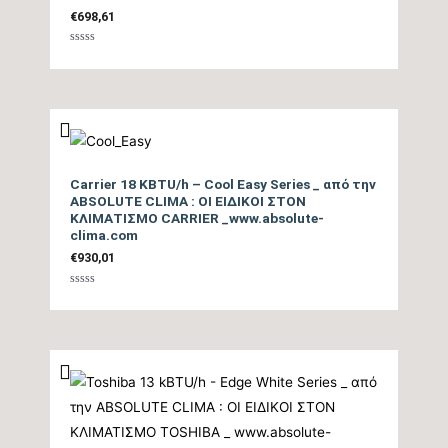
Θέρμανσης – Μεσαία
A+++
€
698,61
Ζώνη
Βαθμολογήθηκε
με
0
Ενεργειακή Κλάση
από
5
Θέρμανσης – Θερμή
A+++
Ζώνη
Carrier 18 KBTU/h – Cool Easy Series _ από την
Μέγιστη Ισχύς
ABSOLUTE CLIMA : ΟΙ ΕΙΔΙΚΟΙ ΣΤΟΝ
tbc
ΚΛΙΜΑΤΙΣΜΟ CARRIER _www.absolute-
(Watts)
clima.com
€
930,01
Ισχύς (Watts)
tbc
Βαθμολογήθηκε
με
0
από
5
Ετήσια Κατανάλωση
Ενέργειας Θέρμανσης
tbc
Θ/Ζ (kwh)