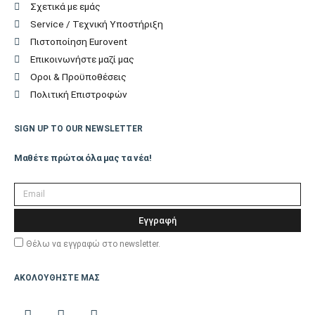
άμεσης ροής αέρα
Σχετικά με εμάς
Λειτουργία X-ECO,
Service / Τεχνική Υποστήριξη
Επιπλέον
Πιστοποίηση Eurovent
Λειτουργία
Λειτουργίες
Επικοινωνήστε μαζί μας
Turbo,Λειτουργία
Οροι & Προϋποθέσεις
Timer, Λειτουργία
Πολιτική Επιστροφών
Αφύγρανσης,
Λειτουργία Ύπνου,
SIGN UP TO OUR NEWSLETTER
Λειτουργία Follow me,
Λειτουργία
Μαθέτε πρώτοι όλα μας τα νέα!
Αφύγρανσης, Αθόρυβη
Λειτουργία
Εγγραφή
Παράδοση Είδους με
ΟΧΙ
Θέλω να εγγραφώ στο newsletter.
Γερανό
ΑΚΟΛΟΥΘΗΣΤΕ ΜΑΣ
Μέγιστο μήκος
25
σωληνώσεων (m)