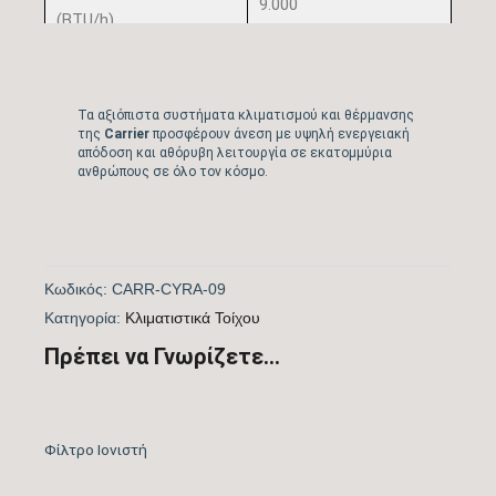
9.000
(BTU/h)
Πιστοποίηση
ΝΑΙ
EUROVENT
Τα αξιόπιστα συστήματα κλιματισμού και θέρμανσης
της
Carrier
προσφέρουν άνεση με υψηλή ενεργειακή
απόδοση και αθόρυβη λειτουργία σε εκατομμύρια
Λειτουργία Ψύξη &
ΝΑΙ
ανθρώπους σε όλο τον κόσμο.
Θέρμανση
Λειτουργία
ΝΑΙ
Αφύγρανσης
Κωδικός:
CARR-CYRA-09
Kατηγορία:
Kλιματιστικά Τοίχου
Συνδεσιμότητα WiFi
WIFI ACTIVE
Πρέπει να Γνωρίζετε...
Τεχνολογία Be Ion
Cloud, προηγμένη
Φίλτρα Καθαρισμού
τεχνολογία, που
Φίλτρο Ιονιστή
Αέρα Εσωτερικής
εξαλείφει τα βακτήρια
Μονάδας
και καθαρίζει τον αέρα