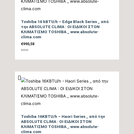
Επίπεδο Θορύβου
Εξωτερικής Μονάδας
tbc
(dB)
Toshiba 16 kBTU/h – Edge Black Series _ από
την ABSOLUTE CLIMA : ΟΙ ΕΙΔΙΚΟΙ ΣΤΟΝ
ΚΛΙΜΑΤΙΣΜΟ TOSHIBA _ www.absolute-
Ηχητική Ισχύς
clima.com
Εξωτερικής Μονάδας
tbc
€
990,58
(dB)
Βαθμολογήθηκε
με
0
από
Τύπος Συμπιεστή
DC Rotary Inverter
5
Ψυκτικές Σωληνώσεις
3/8″ / 1/4″
Ψυκτικό Υγρό
R32
Ηλεκτρική σύνδεση
3Χ1,5mm
Toshiba 16KBTU/h – Haori Series _ από την
τροφοδοσίας
ABSOLUTE CLIMA : ΟΙ ΕΙΔΙΚΟΙ ΣΤΟΝ
ΚΛΙΜΑΤΙΣΜΟ TOSHIBA _ www.absolute-
clima.com
Λειτουργία