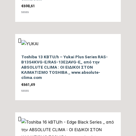
Ζώνη
€
698,61
Βαθμολογήθηκε
Μέγιστη Ισχύς (Watts)
tbc
με
0
από
5
Ισχύς (Watts)
tbc
Ετήσια Κατανάλωση
Toshiba 13 KBTU/h – Yukai Plus Series RAS-
Ενέργειας Θέρμανσης
tbc
B13S4KVG-E/RAS-13E2AVG-E_ από την
Θ/Ζ (kwh)
ABSOLUTE CLIMA : ΟΙ ΕΙΔΙΚΟΙ ΣΤΟΝ
ΚΛΙΜΑΤΙΣΜΟ TOSHIBA _ www.absolute-
clima.com
Επίπεδο Θορύβου
€
661,49
Εσωτερικής Μονάδας
tbc
ΜΙΝ / ΜΑΧ (dB)
Βαθμολογήθηκε
με
0
από
5
Ηχητική Ισχύς
Εσωτερικής Μονάδας
tbc
(dB)