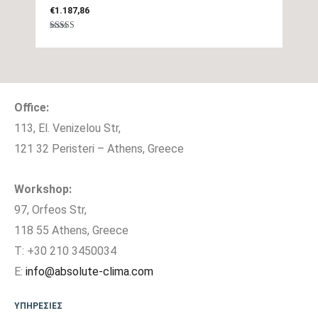
€
1.187,86
Αυτοκαθαρισμού,
Λειτουργία Follow Me,
Βαθμολογήθηκε
με
Λειτουργία Turbo,
5.00
από 5
Λειτουργία
Επιπλέον Λειτουργίες
Αφύγρανσης,
Office:
Λειτουργία Ύπνου,
113, El. Venizelou Str,
Λειτουργία Follow me,
121 32 Peristeri – Athens, Greece
Λειτουργία
Αφύγρανσης, Αθόρυβη
Λειτουργία
Workshop:
97, Orfeos Str,
Παράδοση Είδους με
118 55 Athens, Greece
ΟΧΙ
Γερανό
T: +30 210 3450034
E:
info@absolute-clima.com
Μέγιστο μήκος
25
σωληνώσεων (m)
ΥΠΗΡΕΣΙΕΣ