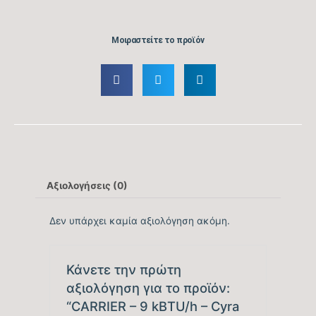
Εύρος Ψυκτικής
3.412 – 10.236
Ικανότητας (BTU/h)
Μοιραστείτε το προϊόν
Βαθμός Ενεργειακής
απόδοσης Ψύξης
8,5
(SEER)
Βαθμός Ενεργειακής
tbc
απόδοσης Ψύξης (EER)
Ενεργειακή Κλάση
Αξιολογήσεις (0)
A++
Ψύξης
Δεν υπάρχει καμία αξιολόγηση ακόμη.
Ετήσια Κατανάλωση
tbc
Ενέργειας Ψύξης (kwh)
Κάνετε την πρώτη
Ονομαστική Θερμική
αξιολόγηση για το προϊόν:
12.796
Ικανότητα (BTU/h)
“CARRIER – 9 kBTU/h – Cyra