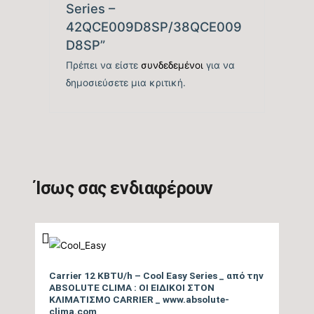
Series –
Εύρος Θερμικής
42QCE009D8SP/38QCE009
3.412 – 12.966
Ικανότητας (BTU/h)
D8SP”
Πρέπει να είστε
συνδεδεμένοι
για να
Βαθμός Ενεργειακής
δημοσιεύσετε μια κριτική.
απόδοσης Θέρμανσης
5,5
Θ/Ζ (SCOP)
Βαθμός Ενεργειακής
απόδοσης Θέρμανσης
tbc
(COP)
Ίσως σας ενδιαφέρουν
Ενεργειακή Κλάση
Θέρμανσης – Μεσαία
A++
Ζώνη
Carrier 12 KBTU/h – Cool Easy Series _ από την
Ενεργειακή Κλάση
ABSOLUTE CLIMA : ΟΙ ΕΙΔΙΚΟΙ ΣΤΟΝ
ΚΛΙΜΑΤΙΣΜΟ CARRIER _ www.absolute-
Θέρμανσης – Θερμή
A+++
clima.com