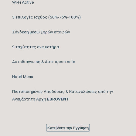
Wi-Fi Active
στους εσωτερικούς
χώρους
3 επιλογές ισχύος (50%-75%-100%)
Λειτουργία Ιονισμού
ΝΑΙ
Σύνδεση μέσω ξηρών επαφών
Μέγιστος Όγκος
9 ταχύτητες ανεμιστήρα
tbc
Παροχής Αέρα (m3/h)
Αυτοδιάγνωση & Αυτοπροστασία
Κάλυψη Χώρου έως …
18
(m2)
Hotel Menu
Κυβικά Μέτρα Κάλυψης
Πιστοποιημένες Αποδόσεις & Καταναλώσεις από την
50
έως … (m3)
Ανεξάρτητη Αρχή
EUROVENT
Ονομαστική Ψυκτική
8.872
Ικανότητα (BTU/h)
Κατεβάστε την Εγγύηση