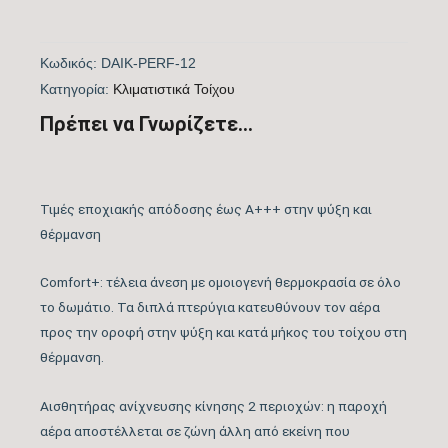
Ονομαστική Απόδοση
12.000
(BTU/h)
Κωδικός:
DAIK-PERF-12
Kατηγορία:
Kλιματιστικά Τοίχου
Πιστοποίηση
Πρέπει να Γνωρίζετε...
ΝΑΙ
EUROVENT
Λειτουργία Ψύξη &
Τιμές εποχιακής απόδοσης έως A+++ στην ψύξη και
ΝΑΙ
Θέρμανση
θέρμανση
Comfort+: τέλεια άνεση με ομοιογενή θερμοκρασία σε όλο
Λειτουργία
ΝΑΙ
το δωμάτιο. Τα διπλά πτερύγια κατευθύνουν τον αέρα
Αφύγρανσης
προς την οροφή στην ψύξη και κατά μήκος του τοίχου στη
θέρμανση.
Συνδεσιμότητα WiFi
WIFI ACTIVE
Αισθητήρας ανίχνευσης κίνησης 2 περιοχών: η παροχή
Φίλτρο αέρα τιτανίου
αέρα αποστέλλεται σε ζώνη άλλη από εκείνη που