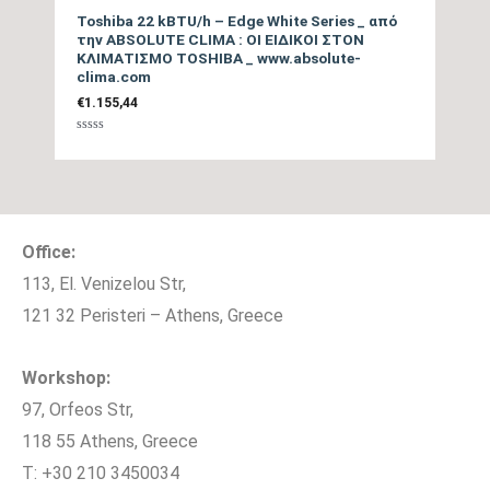
80,4
Μονάδας (cm)
Toshiba 22 kBTU/h – Edge White Series _ από
την ABSOLUTE CLIMA : ΟΙ ΕΙΔΙΚΟΙ ΣΤΟΝ
ΚΛΙΜΑΤΙΣΜΟ TOSHIBA _ www.absolute-
clima.com
Ύψος Εσωτερικής
29,8
€
1.155,44
Μονάδας (cm)
Βαθμολογήθηκε
με
0
Βάθος Εσωτερικής
από
25,2
5
Μονάδας (cm)
Office:
Βάρος Εσωτερικής
11,5
113, El. Venizelou Str,
Μονάδας (kgr)
121 32 Peristeri – Athens, Greece
Πλάτος Εξωτερικής
92,3
Workshop:
Μονάδας (cm)
97, Orfeos Str,
118 55 Athens, Greece
Ύψος Εξωτερικής
61
T: +30 210 3450034
Μονάδας (cm)