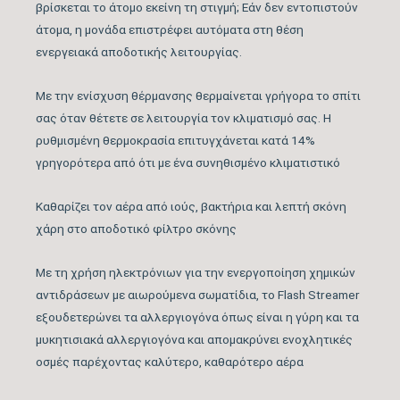
με επικάλυψη
βρίσκεται το άτομο εκείνη τη στιγμή; Εάν δεν εντοπιστούν
Φίλτρα Καθαρισμού
άτομα, η μονάδα επιστρέφει αυτόματα στη θέση
απατίτη – Ασημένιο
Αέρα Εσωτερικής
ενεργειακά αποδοτικής λειτουργίας.
φίλτρο απομάκρυνσης
Μονάδας
αλλεργιογόνων
Με την ενίσχυση θέρμανσης θερμαίνεται γρήγορα το σπίτι
παραγόντων
σας όταν θέτετε σε λειτουργία τον κλιματισμό σας. Η
ρυθμισμένη θερμοκρασία επιτυγχάνεται κατά 14%
Λειτουργία Ιονισμού
ΝΑΙ
γρηγορότερα από ότι με ένα συνηθισμένο κλιματιστικό
Καθαρίζει τον αέρα από ιούς, βακτήρια και λεπτή σκόνη
Μέγιστος Όγκος
792
χάρη στο αποδοτικό φίλτρο σκόνης
Παροχής Αέρα (m3/h)
Με τη χρήση ηλεκτρόνιων για την ενεργοποίηση χημικών
Κάλυψη Χώρου έως …
25
αντιδράσεων με αιωρούμενα σωματίδια, το Flash Streamer
(m2)
εξουδετερώνει τα αλλεργιογόνα όπως είναι η γύρη και τα
μυκητισιακά αλλεργιογόνα και απομακρύνει ενοχλητικές
Κυβικά Μέτρα
οσμές παρέχοντας καλύτερο, καθαρότερο αέρα
70
Κάλυψης έως … (m3)