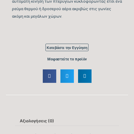
αυτόματη κίνηση των πτερυγίων κυκλοφορώντας έτσι ένα
Ψύξης
ρεύμα θερμού ή δροσερού αέρα ακριβώς στις γωνίες
ακόμη και μεγάλων χώρων.
Ετήσια Κατανάλωση
Ενέργειας Ψύξης
132
(kwh)
Κατεβάστε την Εγγύηση
Ονομαστική Θερμική
12.000
Μοιραστείτε το προϊόν
Ικανότητα (BTU/h)
Εύρος Θερμικής
2.730 -18.766
Ικανότητας (BTU/h)
Βαθμός Ενεργειακής
απόδοσης Θέρμανσης
tbc
Αξιολογήσεις (0)
Θ/Ζ (SCOP)