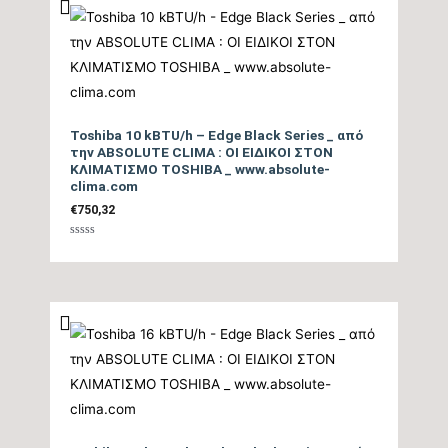
Επίπεδο Θορύβου
Εσωτερικής Μονάδας
19/45
ΜΙΝ / ΜΑΧ (dB)
Toshiba 10 kBTU/h – Edge Black Series _ από
την ABSOLUTE CLIMA : ΟΙ ΕΙΔΙΚΟΙ ΣΤΟΝ
Ηχητική Ισχύς
ΚΛΙΜΑΤΙΣΜΟ TOSHIBA _ www.absolute-
Εσωτερικής Μονάδας
58
clima.com
€
750,32
(dB)
Βαθμολογήθηκε
με
0
Επίπεδο Θορύβου
από
5
Εξωτερικής Μονάδας
49
(dB)
Ηχητική Ισχύς
Εξωτερικής Μονάδας
60
(dB)