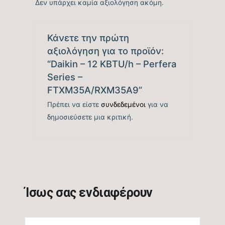
Δεν υπάρχει καμία αξιολόγηση ακόμη.
Βαθμός Ενεργειακής
απόδοσης Θέρμανσης
tbc
(COP)
Κάνετε την πρώτη
αξιολόγηση για το προϊόν:
“Daikin – 12 KBTU/h – Perfera
Ενεργειακή Κλάση
Series –
Θέρμανσης – Θερμή
A+++
FTXM35A/RXM35A9”
Ζώνη
Πρέπει να είστε
συνδεδεμένοι
για να
δημοσιεύσετε μια κριτική.
Μέγιστη Ισχύς
tbc
(Watts)
Ισχύς (Watts)
tbc
Ίσως σας ενδιαφέρουν
Ετήσια Κατανάλωση
Ενέργειας Θέρμανσης
tbc
Θ/Ζ (kwh)