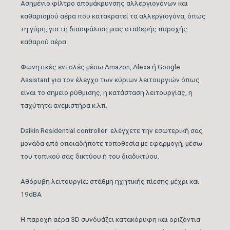
Ασημένιο φίλτρο απομάκρυνσης αλλεργιογόνων και
καθαρισμού αέρα που κατακρατεί τα αλλεργιογόνα, όπως
Ονομαστική Ψυκτική
12.000
τη γύρη, για τη διασφάλιση μιας σταθερής παροχής
Ικανότητα (BTU/h)
καθαρού αέρα
Εύρος Ψυκτικής
Φωνητικές εντολές μέσω Amazon, Alexa ή Google
3.071 – 15.013
Ικανότητας (BTU/h)
Assistant για τον έλεγχο των κύριων λειτουργιών όπως
είναι το σημείο ρύθμισης, η κατάσταση λειτουργίας, η
ταχύτητα ανεμιστήρα κ.λπ.
Βαθμός Ενεργειακής
απόδοσης Ψύξης
9,25
Daikin Residential controller: ελέγχετε την εσωτερική σας
(SEER)
μονάδα από οποιαδήποτε τοποθεσία με εφαρμογή, μέσω
του τοπικού σας δικτύου ή του διαδικτύου.
Βαθμός Ενεργειακής
απόδοσης Ψύξης
tbc
Αθόρυβη λειτουργία: στάθμη ηχητικής πίεσης μέχρι και
(EER)
19dBA
Η παροχή αέρα 3D συνδυάζει κατακόρυφη και οριζόντια
Ενεργειακή Κλάση
A+++