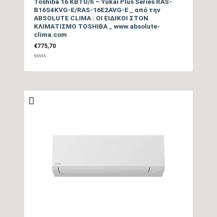
Toshiba 16 KBTU/h – Yukai Plus Series RAS-
Saving, 8 C, Smooth
B16S4KVG-E/RAS-16E2AVG-E _ από την
Επιπλέον
ABSOLUTE CLIMA : ΟΙ ΕΙΔΙΚΟΙ ΣΤΟΝ
Start, Auto Restart,
ΚΛΙΜΑΤΙΣΜΟ TOSHIBA _ www.absolute-
Λειτουργίες
clima.com
Sleep, Timer, Quiet,
€
775,70
Αυτόματη κίνηση
οριζόντιας & κάθετης
Βαθμολογήθηκε
με
περσίδας , Αυτόματη
0
από
5
κίνηση Κάθετης
Περσίδας,
Παράδοση Είδους με
ΟΧΙ
Γερανό
Μέγιστη Υψομετρική
15
διαφορά (m)
Πλάτος Εσωτερικής