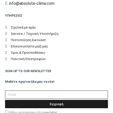
E:
info@absolute-clima.com
Βάθος Εξωτερικής
ΥΠΗΡΕΣΙΕΣ
36,7
Μονάδας (cm)
Σχετικά με εμάς
Service / Τεχνική Υποστήριξη
Βάρος Εξωτερικής
36
Πιστοποίηση Eurovent
Μονάδας (kgr)
Επικοινωνήστε μαζί μας
Οροι & Προϋποθέσεις
Επιπλέον
Πολιτική Επιστροφών
Χαρακτηριστικά
SIGN UP TO OUR NEWSLETTER
Οίκος
ΙΑΠΩΝΙΑΣ
Μαθέτε πρώτοι όλα μας τα νέα!
Κατασκευής
Εγγραφή
Εγγύηση (Έτη)
5
Θέλω να εγγραφώ στο newsletter.