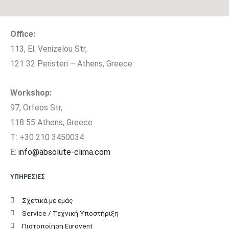
από 5
73,4
Μονάδας (cm)
Office:
Βάθος Εξωτερικής
40,8
113, El. Venizelou Str,
Μονάδας (cm)
121 32 Peristeri – Athens, Greece
Βάρος Εξωτερικής
49
Μονάδας (kgr)
Workshop:
97, Orfeos Str,
Επιπλέον
118 55 Athens, Greece
Χαρακτηριστικά
T: +30 210 3450034
Οίκος
ΙΑΠΩΝΙΑΣ
E:
info@absolute-clima.com
Κατασκευής
ΥΠΗΡΕΣΙΕΣ
Εγγύηση (Έτη)
5
Σχετικά με εμάς
Service / Τεχνική Υποστήριξη
Πιστοποίηση Eurovent