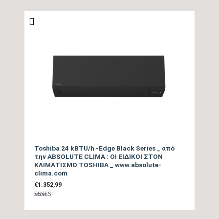
από
20
5
διαφορά (m)
Πλάτος Εσωτερικής
90
Μονάδας (cm)
Ύψος Εσωτερικής
30,5
Μονάδας (cm)
Βάθος Εσωτερικής
21,2
Μονάδας (cm)
Βάρος Εσωτερικής
12
Toshiba 24 kBTU/h -Edge Black Series _ από
Μονάδας (kgr)
την ABSOLUTE CLIMA : ΟΙ ΕΙΔΙΚΟΙ ΣΤΟΝ
ΚΛΙΜΑΤΙΣΜΟ TOSHIBA _ www.absolute-
clima.com
Πλάτος Εξωτερικής
95,4
€
1.352,99
Μονάδας (cm)
Βαθμολογήθηκε
με
5.00
Ύψος Εξωτερικής