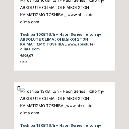
Επίπεδο Θορύβου
Εσωτερικής Μονάδας
24/46
ΜΙΝ / ΜΑΧ (dB)
Toshiba 10KBTU/h – Haori Series _ από την
Ηχητική Ισχύς
ABSOLUTE CLIMA : ΟΙ ΕΙΔΙΚΟΙ ΣΤΟΝ
ΚΛΙΜΑΤΙΣΜΟ TOSHIBA _ www.absolute-
Εσωτερικής Μονάδας
60
clima.com
(dB)
€
896,07
Επίπεδο Θορύβου
Βαθμολογήθηκε
με
0
Εξωτερικής Μονάδας
49
από
5
(dB)
Ηχητική Ισχύς
Εξωτερικής Μονάδας
62
(dB)
Toshiba 13KBTU/h – Haori Series _ από την
Τύπος Συμπιεστή
DC Inverter