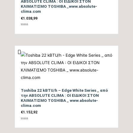
ABSOLUTE CLIMA : ΟΙ ΕΙΔΙΚΟΙ ΣΤΟΝ
ΚΛΙΜΑΤΙΣΜΟ TOSHIBA _www.absolute-
Ψυκτικές Σωληνώσεις
1/2″ / 1/4″
clima.com
€
1.038,99
Ψυκτικό Υγρό
R32
Βαθμολογήθηκε
με
0
Ηλεκτρική σύνδεση
από
5
3Χ2,5mm
τροφοδοσίας
Coanda effect, 3D
airflow, Heat boost,
Επιπλέον Λειτουργίες
Energy Saving, Smooth
Start, Auto Restart,
Toshiba 22 kBTU/h – Edge White Series _ από
Sleep, Timer, Quiet,
την ABSOLUTE CLIMA : ΟΙ ΕΙΔΙΚΟΙ ΣΤΟΝ
ΚΛΙΜΑΤΙΣΜΟ TOSHIBA _ www.absolute-
clima.com
Παράδοση Είδους με
ΟΧΙ
€
1.152,92
Γερανό
Βαθμολογήθηκε
με
Μέγιστη Υψομετρική
0