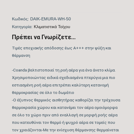
Πιστοποίηση
ΝΑΙ
Κωδικός:
DAIK-EMURA-WH-50
EUROVENT
Kατηγορία:
Kλιματιστικά Τοίχου
Λειτουργία Ψύξη &
Πρέπει να Γνωρίζετε...
ΝΑΙ
Θέρμανση
Τιμές εποχιακής απόδοσης έως A+++ στην ψύξη και
θέρμανση
Λειτουργία
ΝΑΙ
Αφύγρανσης
-Coanda βελτιστοποιεί τη ροή αέρα για ένα άνετο κλίμα.
Χρησιμοποιώντας ειδικά σχεδιασμένα πτερύγια μια πιο
Συνδεσιμότητα WiFi
WIFI ACTIVE
εστιασμένη ροή αέρα επιτρέπει καλύτερη κατανομή
θερμοκρασίας σε όλο το δωμάτιο
Φίλτρα Καθαρισμού
-Ο έξυπνος θερμικός αισθητήρας καθορίζει την τρέχουσα
Αέρα Εσωτερικής
θερμοκρασία χώρου και κατανέμει τον αέρα ομοιόμορφα
Μονάδας
σε όλο το χώρο πριν από εναλλαγή σε μορφή ροής αέρα
που κατευθύνει τον θερμό ή ψυχρό αέρα σε τομείς που
Λειτουργία Ιονισμού
ΝΑΙ
τον χρειάζονται-Με την ενίσχυση θέρμανσης θερμαίνεται