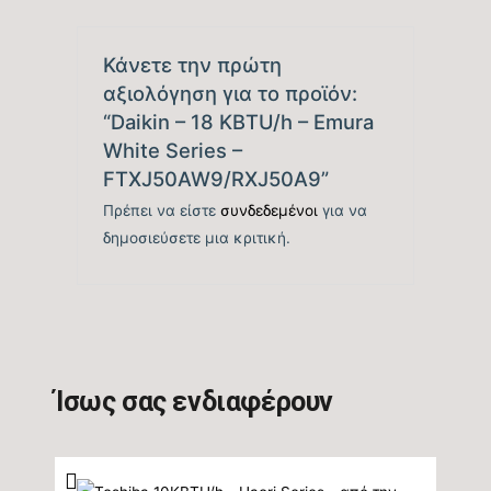
M/Ζ (SCOP)
Κάνετε την πρώτη
Βαθμός Ενεργειακής
αξιολόγηση για το προϊόν:
απόδοσης Θέρμανσης
tbc
“Daikin – 18 KBTU/h – Emura
(COP)
White Series –
FTXJ50AW9/RXJ50A9”
Ενεργειακή Κλάση
Πρέπει να είστε
συνδεδεμένοι
για να
Θέρμανσης – Θερμή
A+++
δημοσιεύσετε μια κριτική.
Ζώνη
Μέγιστη Ισχύς (Watts)
tbc
Ισχύς (Watts)
tbc
Ίσως σας ενδιαφέρουν
Ετήσια Κατανάλωση
Ενέργειας Θέρμανσης
1218
M/Ζ (kwh)