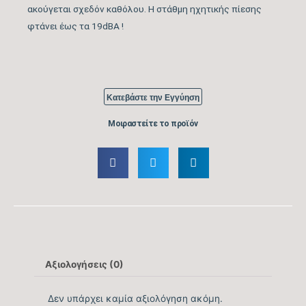
ακούγεται σχεδόν καθόλου. Η στάθμη ηχητικής πίεσης
φτάνει έως τα 19dBA !
Βαθμός Ενεργειακής
tbc
απόδοσης Ψύξης (EER)
Ενεργειακή Κλάση
A++
Κατεβάστε την Εγγύηση
Ψύξης
Μοιραστείτε το προϊόν
Ετήσια Κατανάλωση
239
Ενέργειας Ψύξης (kwh)
Ονομαστική Θερμική
19.790
Ικανότητα (BTU/h)
Εύρος Θερμικής
5.800 – 22.178
Ικανότητας (BTU/h)
Αξιολογήσεις (0)
Βαθμός Ενεργειακής
Δεν υπάρχει καμία αξιολόγηση ακόμη.
απόδοσης Θέρμανσης
4,6