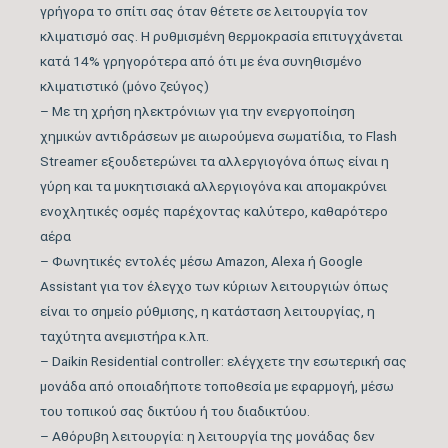
γρήγορα το σπίτι σας όταν θέτετε σε λειτουργία τον
Μέγιστος Όγκος
810
κλιματισμό σας. Η ρυθμισμένη θερμοκρασία επιτυγχάνεται
Παροχής Αέρα (m3/h)
κατά 14% γρηγορότερα από ότι με ένα συνηθισμένο
κλιματιστικό (μόνο ζεύγος)
Κάλυψη Χώρου έως …
35
– Με τη χρήση ηλεκτρόνιων για την ενεργοποίηση
(m2)
χημικών αντιδράσεων με αιωρούμενα σωματίδια, το Flash
Streamer εξουδετερώνει τα αλλεργιογόνα όπως είναι η
Κυβικά Μέτρα Κάλυψης
98
γύρη και τα μυκητισιακά αλλεργιογόνα και απομακρύνει
έως … (m3)
ενοχλητικές οσμές παρέχοντας καλύτερο, καθαρότερο
αέρα
Ονομαστική Ψυκτική
17.060
– Φωνητικές εντολές μέσω Amazon, Alexa ή Google
Ικανότητα (BTU/h)
Assistant για τον έλεγχο των κύριων λειτουργιών όπως
είναι το σημείο ρύθμισης, η κατάσταση λειτουργίας, η
Εύρος Ψυκτικής
5.800 – 18.084
ταχύτητα ανεμιστήρα κ.λπ.
Ικανότητας (BTU/h)
– Daikin Residential controller: ελέγχετε την εσωτερική σας
μονάδα από οποιαδήποτε τοποθεσία με εφαρμογή, μέσω
Βαθμός Ενεργειακής
του τοπικού σας δικτύου ή του διαδικτύου.
απόδοσης Ψύξης
7,33
– Αθόρυβη λειτουργία: η λειτουργία της μονάδας δεν
(SEER)