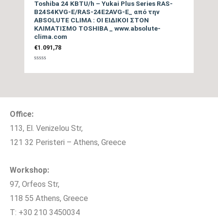
Toshiba 24 KBTU/h – Yukai Plus Series RAS-
B24S4KVG-E/RAS-24E2AVG-E_ από την
Λειτουργία ECO,
ABSOLUTE CLIMA : ΟΙ ΕΙΔΙΚΟΙ ΣΤΟΝ
Λειτουργία POWERFUL,
ΚΛΙΜΑΤΙΣΜΟ TOSHIBA _ www.absolute-
clima.com
Έξυπνη αυτόματη
€
1.091,78
εναλλαγή,
Προσαρμοζόμενη ροή
Βαθμολογήθηκε
Επιπλέον Λειτουργίες
με
0
αέρα, auto restart,
από
5
Προγραμματισμός,
Λειτουργία θέρμανσης
Office:
10°C, Υπενθύμιση
113, El. Venizelou Str,
αλλαγής φίλτρου
121 32 Peristeri – Athens, Greece
Παράδοση Είδους με
ΟΧΙ
Γερανό
Workshop:
97, Orfeos Str,
Μέγιστο μήκος
20
118 55 Athens, Greece
σωληνώσεων (m)
T: +30 210 3450034