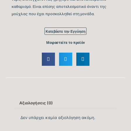
έως … (m3)
καθαρισμό. Είναι επίσης αποτελεσματικό έναντι της
μούχλας που έχει προσκολληθεί στη μονάδα.
Ονομαστική Ψυκτική
8.530
Ικανότητα (BTU/h)
Κατεβάστε την Εγγύηση
Εύρος Ψυκτικής
Μοιραστείτε το προϊόν
3.071-10.918
Ικανότητας (BTU/h)
Βαθμός Ενεργειακής
απόδοσης Ψύξης
9,2
(SEER)
Βαθμός Ενεργειακής
4,55
απόδοσης Ψύξης (EER)
Αξιολογήσεις (0)
Ενεργειακή Κλάση
A+++
Δεν υπάρχει καμία αξιολόγηση ακόμη.
Ψύξης