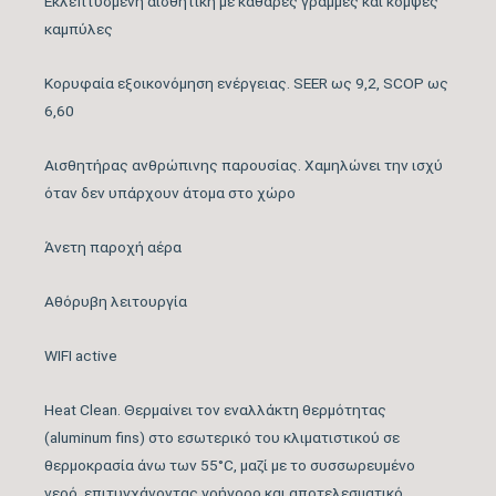
Εκλεπτυσμένη αισθητική με καθαρές γραμμές και κομψές
Αφύγρανσης
καμπύλες
Συνδεσιμότητα WiFi
WIFI ACTIVE
Κορυφαία εξοικονόμηση ενέργειας. SEER ως 9,2, SCOP ως
6,60
Φίλτρο απόσμησης
Φίλτρα Καθαρισμού
ιόντων μακράς
Αέρα Εσωτερικής
Αισθητήρας ανθρώπινης παρουσίας. Χαμηλώνει την ισχύ
διάρκειας, Φίλτρο με
Μονάδας
όταν δεν υπάρχουν άτομα στο χώρο
απόσταγμα κατεχίνης
Άνετη παροχή αέρα
Λειτουργία Ιονισμού
ΝΑΙ
Αθόρυβη λειτουργία
Μέγιστος Όγκος
580
Παροχής Αέρα (m3/h)
WIFI active
Κάλυψη Χώρου έως …
Heat Clean. Θερμαίνει τον εναλλάκτη θερμότητας
20
(m2)
(aluminum fins) στο εσωτερικό του κλιματιστικού σε
θερμοκρασία άνω των 55°C, μαζί με το συσσωρευμένο
Κυβικά Μέτρα Κάλυψης
νερό, επιτυγχάνοντας γρήγορο και αποτελεσματικό
56