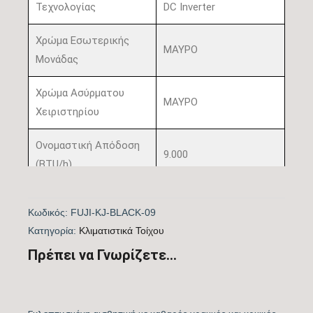
Τεχνολογίας
DC Inverter
Χρώμα Εσωτερικής
ΜΑΥΡΟ
Μονάδας
Χρώμα Ασύρματου
ΜΑΥΡΟ
Χειριστηρίου
Ονομαστική Απόδοση
9.000
(BTU/h)
Πιστοποίηση
ΝΑΙ
Κωδικός:
FUJI-KJ-BLACK-09
EUROVENT
Kατηγορία:
Kλιματιστικά Τοίχου
Λειτουργία Ψύξη &
Πρέπει να Γνωρίζετε...
ΝΑΙ
Θέρμανση
Λειτουργία
ΝΑΙ