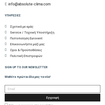
E:
info@absolute-clima.com
Μέγιστη Υψομετρική
15
διαφορά (m)
ΥΠΗΡΕΣΙΕΣ
Πλάτος Εσωτερικής
79,8
Σχετικά με εμάς
Μονάδας (cm)
Service / Τεχνική Υποστήριξη
Πιστοποίηση Eurovent
Ύψος Εσωτερικής
27
Επικοινωνήστε μαζί μας
Μονάδας (cm)
Οροι & Προϋποθέσεις
Πολιτική Επιστροφών
Βάθος Εσωτερικής
24
Μονάδας (cm)
SIGN UP TO OUR NEWSLETTER
Βάρος Εσωτερικής
Μαθέτε πρώτοι όλα μας τα νέα!
10
Μονάδας (kgr)
Πλάτος Εξωτερικής
79,9
Εγγραφή
Μονάδας (cm)