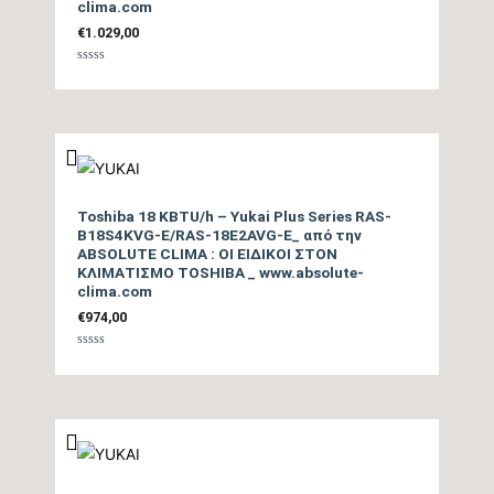
(dB)
clima.com
€
1.029,00
Επίπεδο Θορύβου
Βαθμολογήθηκε
Εξωτερικής Μονάδας
44
με
0
από
(dB)
5
Ηχητική Ισχύς
Εξωτερικής Μονάδας
56
Toshiba 18 KBTU/h – Yukai Plus Series RAS-
(dB)
B18S4KVG-E/RAS-18E2AVG-E_ από την
ABSOLUTE CLIMA : ΟΙ ΕΙΔΙΚΟΙ ΣΤΟΝ
ΚΛΙΜΑΤΙΣΜΟ TOSHIBA _ www.absolute-
Τύπος Συμπιεστή
All DC Inverter
clima.com
€
974,00
Ψυκτικές Σωληνώσεις
3/8″ / 1/4″
Βαθμολογήθηκε
με
0
Ψυκτικό Υγρό
R32
από
5
Ηλεκτρική σύνδεση
3Χ1,5mm
τροφοδοσίας