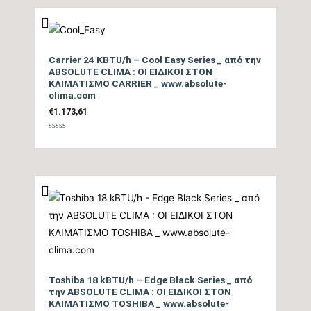
Θέρμανσης – Θερμή
A+++
Ζώνη
Carrier 24 KBTU/h – Cool Easy Series _ από την
Μέγιστη Ισχύς (Watts)
tbc
ABSOLUTE CLIMA : ΟΙ ΕΙΔΙΚΟΙ ΣΤΟΝ
ΚΛΙΜΑΤΙΣΜΟ CARRIER _ www.absolute-
clima.com
Ισχύς (Watts)
tbc
€
1.173,61
Ετήσια Κατανάλωση
Βαθμολογήθηκε
με
Ενέργειας Θέρμανσης
tbc
0
από
5
Θ/Ζ (kwh)
Επίπεδο Θορύβου
Εσωτερικής Μονάδας
19/38
ΜΙΝ / ΜΑΧ (dB)
Ηχητική Ισχύς
Toshiba 18 kBTU/h – Edge Black Series _ από
την ABSOLUTE CLIMA : ΟΙ ΕΙΔΙΚΟΙ ΣΤΟΝ
Εσωτερικής Μονάδας
52
ΚΛΙΜΑΤΙΣΜΟ TOSHIBA _ www.absolute-