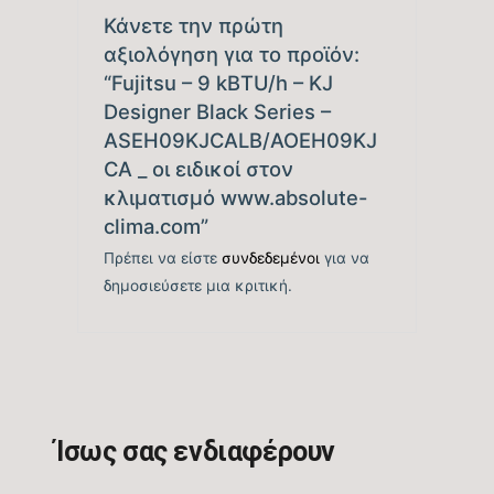
Ετήσια Κατανάλωση
Κάνετε την πρώτη
95
Ενέργειας Ψύξης (kwh)
αξιολόγηση για το προϊόν:
“Fujitsu – 9 kBTU/h – KJ
Ονομαστική Θερμική
Designer Black Series –
9.554
Ικανότητα (BTU/h)
ASEH09KJCALB/AOEH09KJ
CA _ οι ειδικοί στον
Εύρος Θερμικής
κλιματισμό www.absolute-
3.071-15.354
Ικανότητας (BTU/h)
clima.com”
Πρέπει να είστε
συνδεδεμένοι
για να
Βαθμός Ενεργειακής
δημοσιεύσετε μια κριτική.
απόδοσης Θέρμανσης
6,6
Θ/Ζ (SCOP)
Βαθμός Ενεργειακής
απόδοσης Θέρμανσης
4,67
(COP)
Ίσως σας ενδιαφέρουν
Ενεργειακή Κλάση