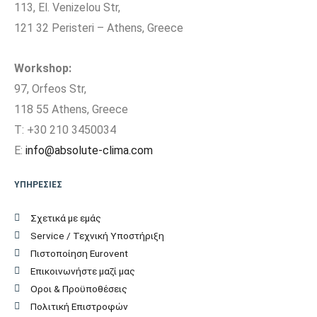
113, El. Venizelou Str,
121 32 Peristeri – Athens, Greece
Επίπεδο Θορύβου
Εξωτερικής Μονάδας
47
(dB)
Workshop:
97, Orfeos Str,
Ηχητική Ισχύς
118 55 Athens, Greece
Εξωτερικής Μονάδας
58
T: +30 210 3450034
(dB)
E:
info@absolute-clima.com
ΥΠΗΡΕΣΙΕΣ
Τύπος Συμπιεστή
All DC Inverter
Σχετικά με εμάς
Ψυκτικές
Service / Τεχνική Υποστήριξη
3/8″ / 1/4″
Σωληνώσεις
Πιστοποίηση Eurovent
Επικοινωνήστε μαζί μας
Ψυκτικό Υγρό
R32
Οροι & Προϋποθέσεις
Πολιτική Επιστροφών