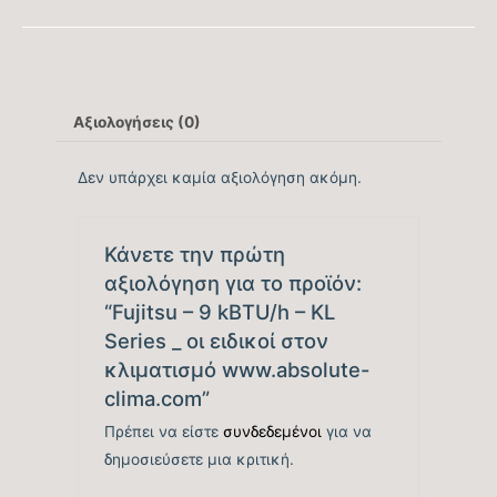
Μέγιστος Όγκος
620
Παροχής Αέρα (m3/h)
Κάλυψη Χώρου έως …
20
Αξιολογήσεις (0)
(m2)
Δεν υπάρχει καμία αξιολόγηση ακόμη.
Κυβικά Μέτρα
56
Κάλυψης έως … (m3)
Κάνετε την πρώτη
αξιολόγηση για το προϊόν:
Ονομαστική Ψυκτική
8.530
“Fujitsu – 9 kBTU/h – KL
Ικανότητα (BTU/h)
Series _ οι ειδικοί στον
κλιματισμό www.absolute-
Εύρος Ψυκτικής
3.071-10.236
clima.com”
Ικανότητας (BTU/h)
Πρέπει να είστε
συνδεδεμένοι
για να
δημοσιεύσετε μια κριτική.
Βαθμός Ενεργειακής