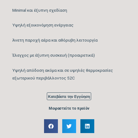
Minimal και έξυπνη σχεδίαση
Λειτουργία Ψύξη &
ΝΑΙ
Θέρμανση
Υψηλή εξοικονόμηση ενέργειας
Άνετη παροχή αέρα και αθόρυβη λειτουργία
Λειτουργία
ΝΑΙ
Αφύγρανσης
Έλεγχος με έξυπνη συσκευή (προαιρετικά)
Συνδεσιμότητα WiFi
WIFI READY
Υψηλή απόδοση ακόμα και σε υψηλές θερμοκρασίες
εξωτερικού περιβάλλοντος 52C
Φίλτρα Καθαρισμού
Αέρα Εσωτερικής
Κατεβάστε την Εγγύηση
Μονάδας
Μοιραστείτε το προϊόν
Λειτουργία Ιονισμού
ΟΧΙ