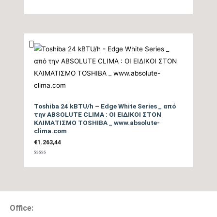
Μέγιστη Ισχύς
Βαθμολογήθηκε
tbc
με
(Watts)
0
από
5
Ισχύς (Watts)
tbc
Ετήσια Κατανάλωση
Ενέργειας Θέρμανσης
357
Θ/Ζ (kwh)
Toshiba 24 kBTU/h – Edge White Series _ από
την ABSOLUTE CLIMA : ΟΙ ΕΙΔΙΚΟΙ ΣΤΟΝ
ΚΛΙΜΑΤΙΣΜΟ TOSHIBA _ www.absolute-
Επίπεδο Θορύβου
clima.com
Εσωτερικής Μονάδας
21/43
€
1.263,44
ΜΙΝ / ΜΑΧ (dB)
Βαθμολογήθηκε
με
0
από
Ηχητική Ισχύς
5
Εσωτερικής Μονάδας
55
Office:
(dB)