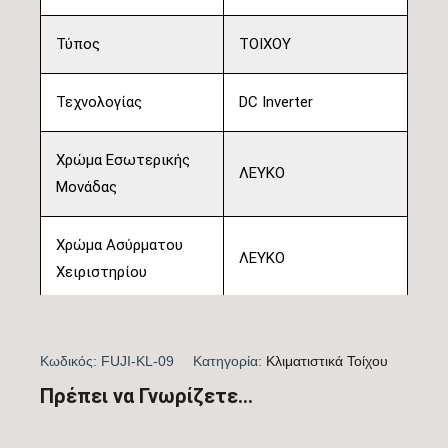
Τύπος
ΤΟΙΧΟΥ
Τεχνολογίας
DC Inverter
Χρώμα Εσωτερικής
ΛΕΥΚΟ
Μονάδας
Χρώμα Ασύρματου
ΛΕΥΚΟ
Χειριστηρίου
Ονομαστική Απόδοση
9.000
(BTU/h)
Κωδικός:
FUJI-KL-09
Kατηγορία:
Kλιματιστικά Τοίχου
Πρέπει να Γνωρίζετε...
Πιστοποίηση
ΝΑΙ
EUROVENT