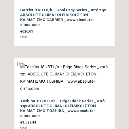
Carrier 9 KBTU/h – Cool Easy Series _ από την
Εύρος Θερμικής
3.071-11.942
ABSOLUTE CLIMA : ΟΙ ΕΙΔΙΚΟΙ ΣΤΟΝ
Ικανότητας (BTU/h)
ΚΛΙΜΑΤΙΣΜΟ CARRIER _ www.absolute-
clima.com
€
626,61
Βαθμός Ενεργειακής
Βαθμολογήθηκε
απόδοσης Θέρμανσης
5,1
με
0
Θ/Ζ (SCOP)
από
5
Βαθμός Ενεργειακής
απόδοσης Θέρμανσης
3,73
(COP)
Ενεργειακή Κλάση
Toshiba 18 kBTU/h – Edge Black Series _ από
την ABSOLUTE CLIMA : ΟΙ ΕΙΔΙΚΟΙ ΣΤΟΝ
Θέρμανσης – Θερμή
A+++
ΚΛΙΜΑΤΙΣΜΟ TOSHIBA _ www.absolute-
Ζώνη
clima.com
€
1.028,44