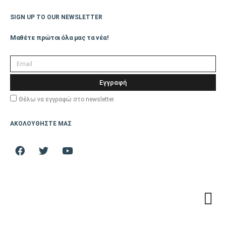
Ηλεκτρική σύνδεση
3Χ1,5mm
SIGN UP TO OUR NEWSLETTER
τροφοδοσίας
Μαθέτε πρώτοι όλα μας τα νέα!
Λειτουργία ECO,
Λειτουργία
POWERFUL, Έξυπνη
Εγγραφή
αυτόματη εναλλαγή,
Επιπλέον
Θέλω να εγγραφώ στο newsletter.
Προσαρμοζόμενη ροή
Λειτουργίες
αέρα, auto restart,
ΑΚΟΛΟΥΘΗΣΤΕ ΜΑΣ
Προγραμματισμός,
Υπενθύμιση αλλαγής
φίλτρου
Παράδοση Είδους με
ΟΧΙ
Γερανό