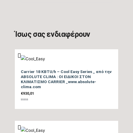
απόδοσης Ψύξης
6,8
(SEER)
Βαθμός Ενεργειακής
Ίσως σας ενδιαφέρουν
απόδοσης Ψύξης
3,29
(EER)
Ενεργειακή Κλάση
A++
Ψύξης
Carrier 18 KBTU/h – Cool Easy Series _ από την
ABSOLUTE CLIMA : ΟΙ ΕΙΔΙΚΟΙ ΣΤΟΝ
ΚΛΙΜΑΤΙΣΜΟ CARRIER _www.absolute-
Ετήσια Κατανάλωση
clima.com
Ενέργειας Ψύξης
129
€
930,01
(kwh)
Βαθμολογήθηκε
με
0
από
5
Ονομαστική Θερμική
8.530
Ικανότητα (BTU/h)