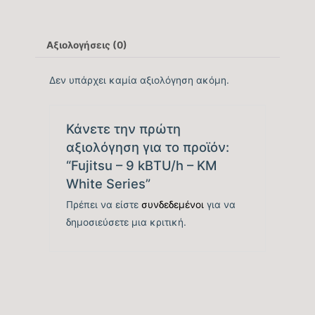
Παροχής Αέρα (m3/h)
Αξιολογήσεις (0)
Κάλυψη Χώρου έως …
20,00
(m2)
Δεν υπάρχει καμία αξιολόγηση ακόμη.
Κυβικά Μέτρα
56,00
Κάλυψης έως … (m3)
Κάνετε την πρώτη
αξιολόγηση για το προϊόν:
“Fujitsu – 9 kBTU/h – KM
Ονομαστική Ψυκτική
8.530
White Series”
Ικανότητα (BTU/h)
Πρέπει να είστε
συνδεδεμένοι
για να
δημοσιεύσετε μια κριτική.
Εύρος Ψυκτικής
3.071-10.577
Ικανότητας (BTU/h)
Βαθμός Ενεργειακής
απόδοσης Ψύξης
8,40