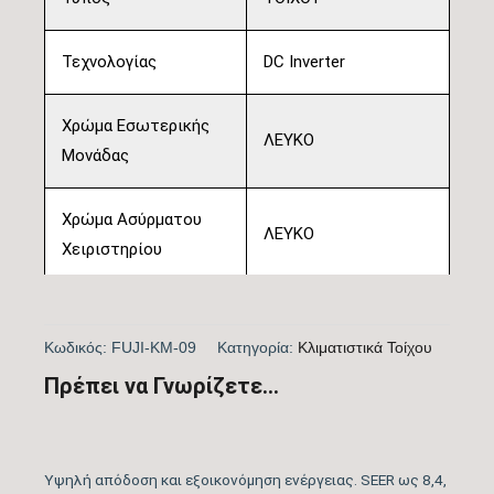
Τεχνολογίας
DC Inverter
Χρώμα Εσωτερικής
ΛΕΥΚΟ
Μονάδας
Χρώμα Ασύρματου
ΛΕΥΚΟ
Χειριστηρίου
Ονομαστική Απόδοση
9.000
(BTU/h)
Κωδικός:
FUJI-KM-09
Kατηγορία:
Kλιματιστικά Τοίχου
Πρέπει να Γνωρίζετε...
Πιστοποίηση
ΝΑΙ
EUROVENT
Υψηλή απόδοση και εξοικονόμηση ενέργειας. SEER ως 8,4,