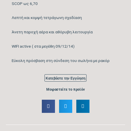
Λειτουργία Ψύξη &
SCOP ως 6,70
ΝΑΙ
Θέρμανση
Λεπτή και κομψή τετράγωνη σχεδίαση
Λειτουργία
ΝΑΙ
Άνετη παροχή αέρα και αθόρυβη λειτουργία
Αφύγρανσης
WIFI active ( στα μεγέθη 09/12/14)
Συνδεσιμότητα WiFi
WIFI ACTIVE
Εύκολη πρόσβαση στη σύνδεση του σωλήνα με ρακόρ
Φίλτρο απόσμησης
Φίλτρα Καθαρισμού
ιόντων μακράς
Κατεβάστε την Εγγύηση
Αέρα Εσωτερικής
διάρκειας, Φίλτρο με
Μονάδας
Μοιραστείτε το προϊόν
απόσταγμα κατεχίνης
Λειτουργία Ιονισμού
ΝΑΙ
Μέγιστος Όγκος
750