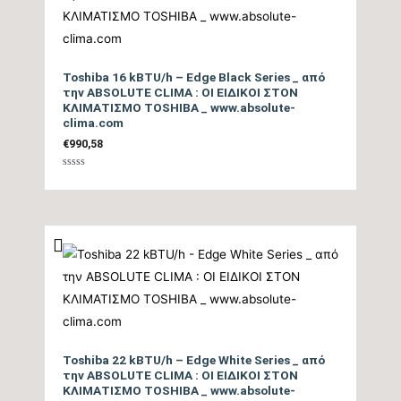
Εύρος Θερμικής
3.071-13.648
Ικανότητας (BTU/h)
Toshiba 16 kBTU/h – Edge Black Series _ από
Βαθμός Ενεργειακής
την ABSOLUTE CLIMA : ΟΙ ΕΙΔΙΚΟΙ ΣΤΟΝ
ΚΛΙΜΑΤΙΣΜΟ TOSHIBA _ www.absolute-
απόδοσης Θέρμανσης
5,30
clima.com
Θ/Ζ (SCOP)
€
990,58
Βαθμολογήθηκε
με
Βαθμός Ενεργειακής
0
από
απόδοσης Θέρμανσης
4,52
5
(COP)
Ενεργειακή Κλάση
Θέρμανσης – Θερμή
A+++
Ζώνη
Toshiba 22 kBTU/h – Edge White Series _ από
την ABSOLUTE CLIMA : ΟΙ ΕΙΔΙΚΟΙ ΣΤΟΝ
ΚΛΙΜΑΤΙΣΜΟ TOSHIBA _ www.absolute-
Μέγιστη Ισχύς