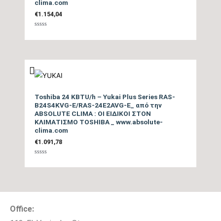
620
clima.com
(Watts)
€
1.154,04
Βαθμολογήθηκε
Ισχύς (Watts)
tbc
με
0
από
5
Ετήσια Κατανάλωση
Ενέργειας Θέρμανσης
317
Θ/Ζ (kwh)
Toshiba 24 KBTU/h – Yukai Plus Series RAS-
B24S4KVG-E/RAS-24E2AVG-E_ από την
ABSOLUTE CLIMA : ΟΙ ΕΙΔΙΚΟΙ ΣΤΟΝ
Επίπεδο Θορύβου
ΚΛΙΜΑΤΙΣΜΟ TOSHIBA _ www.absolute-
clima.com
Εσωτερικής Μονάδας
20/42
€
1.091,78
ΜΙΝ / ΜΑΧ (dB)
Βαθμολογήθηκε
με
0
Ηχητική Ισχύς
από
5
Εσωτερικής Μονάδας
57
(dB)
Office: