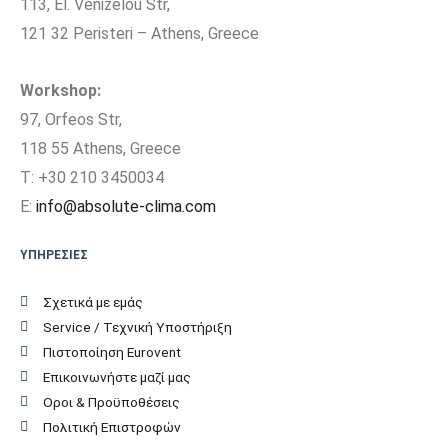
113, El. Venizelou Str,
Επίπεδο Θορύβου
121 32 Peristeri – Athens, Greece
Εξωτερικής Μονάδας
46
(dB)
Workshop:
97, Orfeos Str,
Ηχητική Ισχύς
118 55 Athens, Greece
Εξωτερικής Μονάδας
57
T: +30 210 3450034
(dB)
E:
info@absolute-clima.com
Τύπος Συμπιεστή
All DC Inverter
ΥΠΗΡΕΣΙΕΣ
Σχετικά με εμάς
Ψυκτικές
3/8″ / 1/4″
Service / Τεχνική Υποστήριξη
Σωληνώσεις
Πιστοποίηση Eurovent
Επικοινωνήστε μαζί μας
Ψυκτικό Υγρό
R32
Οροι & Προϋποθέσεις
Πολιτική Επιστροφών
Ηλεκτρική σύνδεση