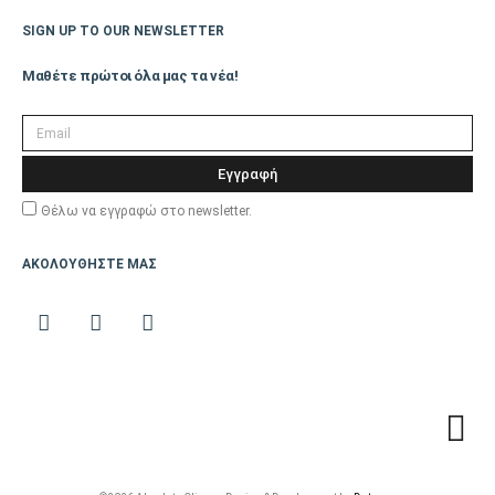
3Χ1,5mm
τροφοδοσίας
SIGN UP TO OUR NEWSLETTER
Μαθέτε πρώτοι όλα μας τα νέα!
Λειτουργία ECO,
Λειτουργία
POWERFUL, Έξυπνη
Εγγραφή
αυτόματη εναλλαγή,
Επιπλέον
Προσαρμοζόμενη ροή
Θέλω να εγγραφώ στο newsletter.
Λειτουργίες
αέρα, auto restart,
ΑΚΟΛΟΥΘΗΣΤΕ ΜΑΣ
Προγραμματισμός,
Λειτουργία θέρμανσης
10°C, Υπενθύμιση
αλλαγής φίλτρου
Παράδοση Είδους με
ΟΧΙ
Γερανό