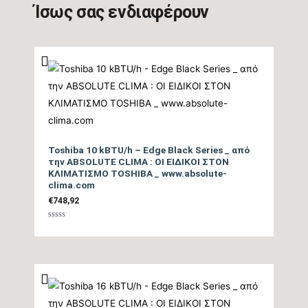
Ίσως σας ενδιαφέρουν
(SEER)
Βαθμός Ενεργειακής
απόδοσης Ψύξης
3,85
(EER)
Ενεργειακή Κλάση
A++
Ψύξης
Toshiba 10 kBTU/h – Edge Black Series _ από
την ABSOLUTE CLIMA : ΟΙ ΕΙΔΙΚΟΙ ΣΤΟΝ
ΚΛΙΜΑΤΙΣΜΟ TOSHIBA _ www.absolute-
Ετήσια Κατανάλωση
clima.com
€
748,92
Ενέργειας Ψύξης
104
(kwh)
Βαθμολογήθηκε
με
0
από
5
Ονομαστική Θερμική
9.554
Ικανότητα (BTU/h)