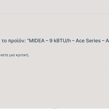
Μέγιστος Όγκος Παροχής Αέρα (m3/h)
Κάλυψη Χώρου έως … (m2)
Κυβικά Μέτρα Κάλυψης έως … (m3)
Ονομαστική Ψυκτική Ικανότητα (BTU/h)
 το προϊόν: “MIDEA – 9 kBTU/h – Ace Series
Εύρος Ψυκτικής Ικανότητας (BTU/h)
σετε μια κριτική.
Βαθμός Ενεργειακής απόδοσης Ψύξης (SEER)
7
Βαθμός Ενεργειακής απόδοσης Ψύξης (EER)
Ενεργειακή Κλάση Ψύξης
Ετήσια Κατανάλωση Ενέργειας Ψύξης (kwh)
Ονομαστική Θερμική Ικανότητα (BTU/h)