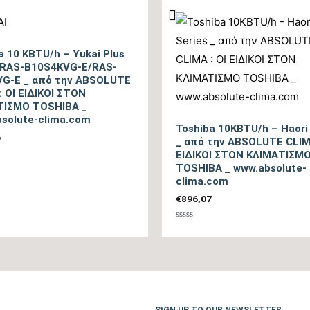
Εύρος Θερμικής Ικανότητας (BTU/h)
a 10 KBTU/h – Yukai Plus
Βαθμός Ενεργειακής απόδοσης Θέρμανσης Θ/Ζ (SCOP)
5
 RAS-B10S4KVG-E/RAS-
VG-E _ από την ABSOLUTE
Βαθμός Ενεργειακής απόδοσης Θέρμανσης (COP)
: ΟΙ ΕΙΔΙΚΟΙ ΣΤΟΝ
ΤΙΣΜΟ TOSHIBA _
solute-clima.com
Ενεργειακή Κλάση Θέρμανσης – Μεσαία Ζώνη
Toshiba 10KBTU/h – Haori
6
_ από την ABSOLUTE CLIMA
ΕΙΔΙΚΟΙ ΣΤΟΝ ΚΛΙΜΑΤΙΣΜ
Ενεργειακή Κλάση Θέρμανσης – Θερμή Ζώνη
γήθηκε
TOSHIBA _ www.absolute-
clima.com
Μέγιστη Ισχύς (Watts)
€
896,07
Ισχύς (Watts)
Βαθμολογήθηκε
με
0
από
Ετήσια Κατανάλωση Ενέργειας Θέρμανσης Θ/Ζ (kwh)
5
Επίπεδο Θορύβου Εσωτερικής Μονάδας ΜΙΝ / ΜΑΧ
(dB)