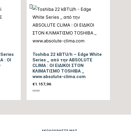
2800 – 11500
.1
tbc
A+
 Series
Toshiba 22 kBTU/h – Edge White
 : ΟΙ
Series _ από την ABSOLUTE
Ο
CLIMA : ΟΙ ΕΙΔΙΚΟΙ ΣΤΟΝ
A+++
ΚΛΙΜΑΤΙΣΜΟ TOSHIBA _
www.absolute-clima.com
1240
€
1.157,96
tbc
Βαθμολογήθηκε
με
0
από
tbc
5
21,5