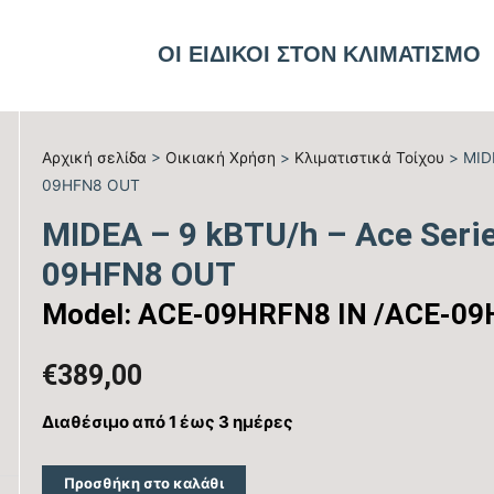
ΟΙ ΕΙΔΙΚΟΙ ΣΤΟΝ ΚΛΙΜΑΤΙΣΜΟ
Αρχική σελίδα
>
Οικιακή Χρήση
>
Kλιματιστικά Τοίχου
> MIDE
09HFN8 OUT
MIDEA – 9 kBTU/h – Ace Seri
09HFN8 OUT
Model: ACE-09HRFN8 IN /ACE-0
€
389,00
Διαθέσιμο από 1 έως 3 ημέρες
Προσθήκη στο καλάθι