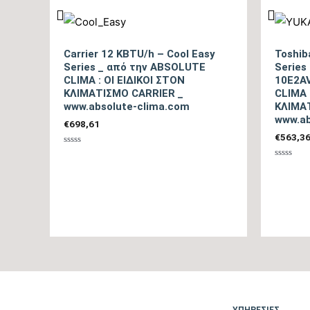
Carrier 12 KBTU/h – Cool Easy
Toshib
Series _ από την ABSOLUTE
Series
CLIMA : ΟΙ ΕΙΔΙΚΟΙ ΣΤΟΝ
10E2A
ΚΛΙΜΑΤΙΣΜΟ CARRIER _
CLIMA 
www.absolute-clima.com
ΚΛΙΜΑ
www.ab
€
698,61
€
563,3
Βαθμολογήθηκε
με
Βαθμολο
0
με
από
0
5
από
5