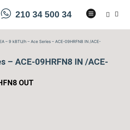
210 34 500 34
A – 9 kBTU/h – Ace Series – ACE-09HRFN8 IN /ACE-
es – ACE-09HRFN8 IN /ACE-
9HFN8 OUT