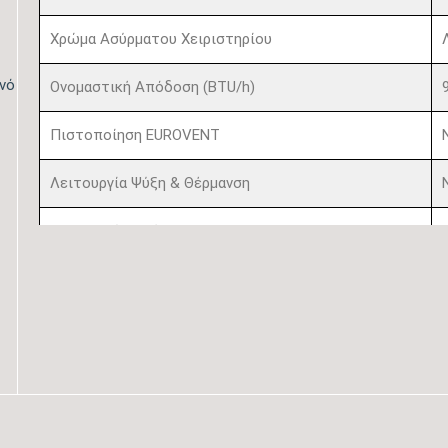
Χρώμα Ασύρματου Χειριστηρίου
ινό
Ονομαστική Απόδοση (BTU/h)
Πιστοποίηση EUROVENT
Λειτουργία Ψύξη & Θέρμανση
Λειτουργία Αφύγρανσης
Συνδεσιμότητα WiFi
Φίλτρα Καθαρισμού Αέρα Εσωτερικής Μονάδας
Λειτουργία Ιονισμού