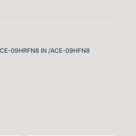
435
20
56
9.000
 – ACE-09HRFN8 IN /ACE-09HFN8
3.100 – 11.600
.0
tbc
A++
tbc
10.000