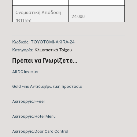
Ονομαστική Απόδοση
24.000
(BTU/h)
Πιστοποίηση
ΟΧΙ
Κωδικός:
TOYOTOMI-AKIRA-24
EUROVENT
Kατηγορία:
Kλιματιστικά Τοίχου
Λειτουργία Ψύξη &
Πρέπει να Γνωρίζετε...
ΝΑΙ
Θέρμανση
All DC Inverter
Λειτουργία
ΝΑΙ
Gold Fins Αντιδιαβρωτική προστασία
Αφύγρανσης
Λειτουργία I-Feel
Συνδεσιμότητα WiFi
WIFI STANDARD
Λειτουργία Hotel Menu
Φίλτρα Καθαρισμού
Προ Φίλτρο Υψηλής
Αέρα Εσωτερικής
Πυκνότητας, Active
Λειτουργία Door Card Control
Μονάδας
Carbon