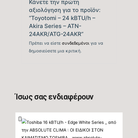
Κάνετε την πρώτη
Βαθμός Ενεργειακής
αξιολόγηση για το προϊόν:
απόδοσης Ψύξης
6,9
“Toyotomi – 24 kBTU/h –
(SEER)
Akira Series – ATN-
24AKR/ATG-24AKR”
Βαθμός Ενεργειακής
tbc
Πρέπει να είστε
συνδεδεμένοι
για να
απόδοσης Ψύξης (EER)
δημοσιεύσετε μια κριτική.
Ενεργειακή Κλάση
A++
Ψύξης
Ετήσια Κατανάλωση
340
Ενέργειας Ψύξης (kwh)
Ίσως σας ενδιαφέρουν
Ονομαστική Θερμική
24.908
Ικανότητα (BTU/h)
Εύρος Θερμικής
6.142-25.249
Ικανότητας (BTU/h)