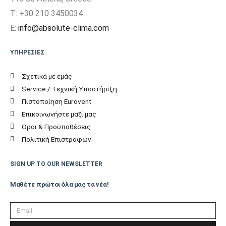
Παράδοση Είδους με
T: +30 210 3450034
ΟΧΙ
Γερανό
E:
info@absolute-clima.com
Μέγιστη Υψομετρική
tbc
ΥΠΗΡΕΣΙΕΣ
διαφορά (m)
Σχετικά με εμάς
Πλάτος Εσωτερικής
Service / Τεχνική Υποστήριξη
114
Μονάδας (cm)
Πιστοποίηση Eurovent
Επικοινωνήστε μαζί μας
Ύψος Εσωτερικής
Οροι & Προϋποθέσεις
33,2
Μονάδας (cm)
Πολιτική Επιστροφών
Βάθος Εσωτερικής
SIGN UP TO OUR NEWSLETTER
23
Μονάδας (cm)
Μαθέτε πρώτοι όλα μας τα νέα!
Βάρος Εσωτερικής
13
Μονάδας (kgr)