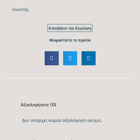
Ιονιστής
Λειτουργία Ιονισμού
ΝΑΙ
Μέγιστος Όγκος
Κατεβάστε την Εγγύηση
1300
Παροχής Αέρα (m3/h)
Μοιραστείτε το προϊόν
Κάλυψη Χώρου έως …
42
(m2)
Κυβικά Μέτρα Κάλυψης
168
έως … (m3)
Ονομαστική Ψυκτική
24.908
Αξιολογήσεις (0)
Ικανότητα (BTU/h)
Δεν υπάρχει καμία αξιολόγηση ακόμη.
Εύρος Ψυκτικής
6.142-25.249
Ικανότητας (BTU/h)