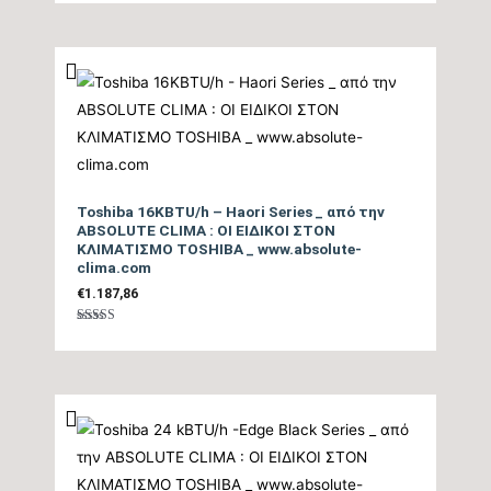
Ετήσια Κατανάλωση
0
από
Ενέργειας Θέρμανσης
1866
5
Θ/Ζ (kwh)
Επίπεδο Θορύβου
Εσωτερικής Μονάδας
27/50
ΜΙΝ / ΜΑΧ (dB)
Toshiba 16KBTU/h – Haori Series _ από την
Ηχητική Ισχύς
ABSOLUTE CLIMA : ΟΙ ΕΙΔΙΚΟΙ ΣΤΟΝ
ΚΛΙΜΑΤΙΣΜΟ TOSHIBA _ www.absolute-
Εσωτερικής Μονάδας
62
clima.com
(dB)
€
1.187,86
Επίπεδο Θορύβου
Βαθμολογήθηκε
με
5.00
Εξωτερικής Μονάδας
53
από 5
(dB)
Ηχητική Ισχύς
Εξωτερικής Μονάδας
64