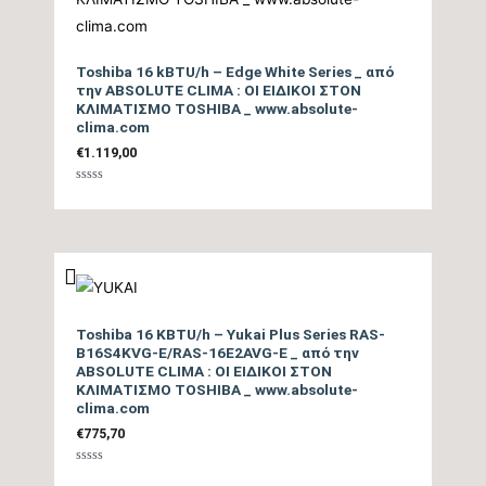
Βαθμός Ενεργειακής
Toshiba 16 kBTU/h – Edge White Series _ από
απόδοσης Θέρμανσης
5,4
την ABSOLUTE CLIMA : ΟΙ ΕΙΔΙΚΟΙ ΣΤΟΝ
Θ/Ζ (SCOP)
ΚΛΙΜΑΤΙΣΜΟ TOSHIBA _ www.absolute-
clima.com
€
1.119,00
Βαθμός Ενεργειακής
απόδοσης Θέρμανσης
tbc
Βαθμολογήθηκε
με
(COP)
0
από
5
Ενεργειακή Κλάση
Θέρμανσης – Θερμή
A+++
Ζώνη
Toshiba 16 KBTU/h – Yukai Plus Series RAS-
B16S4KVG-E/RAS-16E2AVG-E _ από την
ABSOLUTE CLIMA : ΟΙ ΕΙΔΙΚΟΙ ΣΤΟΝ
Μέγιστη Ισχύς (Watts)
tbc
ΚΛΙΜΑΤΙΣΜΟ TOSHIBA _ www.absolute-
clima.com
Ισχύς (Watts)
tbc
€
775,70
Βαθμολογήθηκε
με