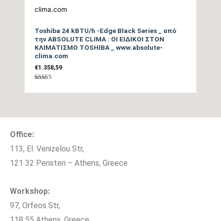
(dB)
Toshiba 24 kBTU/h -Edge Black Series _ από
Τύπος Συμπιεστή
Rotary Inverter
την ABSOLUTE CLIMA : ΟΙ ΕΙΔΙΚΟΙ ΣΤΟΝ
ΚΛΙΜΑΤΙΣΜΟ TOSHIBA _ www.absolute-
Ψυκτικές Σωληνώσεις
5/8″ / 1/4″
clima.com
€
1.358,59
Ψυκτικό Υγρό
R32
Βαθμολογήθηκε
με
5.00
Ηλεκτρική σύνδεση
από 5
3Χ2,5mm
τροφοδοσίας
Office:
I Feel, Energy Saving, 8
113, El. Venizelou Str,
C, Smooth Start, Auto
121 32 Peristeri – Athens, Greece
Restart, Sleep, Timer,
Επιπλέον Λειτουργίες
Quiet, Κλείδωμα
Workshop:
Χειριστηρίου, Light /
97, Orfeos Str,
Light Out,
118 55 Athens, Greece