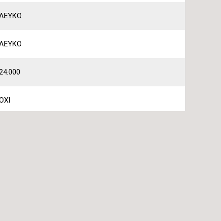
ΛΕΥΚΟ
ΛΕΥΚΟ
24.000
ΟΧΙ
ΝΑΙ
ΝΑΙ
WIFI STANDARD
Προ Φίλτρο Υψηλής Πυκνότητας HEPA 3PLUS