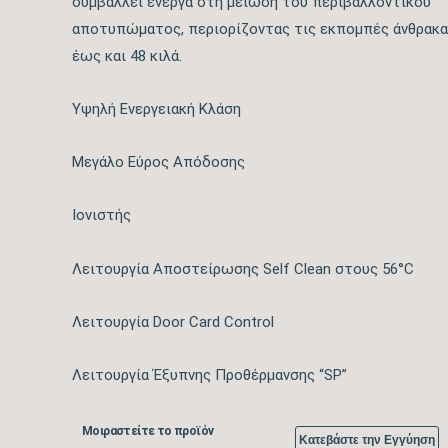
συμβάλλει ενεργά στη μείωση του περιβαλλοντικού
αποτυπώματος, περιορίζοντας τις εκπομπές άνθρακα
έως και 48 κιλά.​
Υψηλή Ενεργειακή Κλάση
Μεγάλο Εύρος Απόδοσης
Ιονιστής
Λειτουργία Αποστείρωσης Self Clean στους 56°C
Λειτουργία Door Card Control
Λειτουργία Έξυπνης Προθέρμανσης “SP”
Μοιραστείτε το προϊόν
Κατεβάστε την Εγγύηση