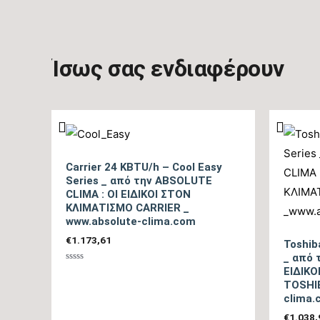
Ίσως σας ενδιαφέρουν
Carrier 24 KBTU/h – Cool Easy
Series _ από την ABSOLUTE
CLIMA : ΟΙ ΕΙΔΙΚΟΙ ΣΤΟΝ
ΚΛΙΜΑΤΙΣΜΟ CARRIER _
www.absolute-clima.com
€
1.173,61
Toshib
_ από 
Βαθμολογήθηκε
ΕΙΔΙΚ
με
TOSHIB
0
από
clima.
5
€
1.038,