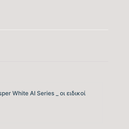
(HEPA/Silver Ion/Biology sterilization)
ΝΑΙ*
1250
42
168
24.225
er White AI Series _ οι ειδικοί
3.400 – 30.367
8,5