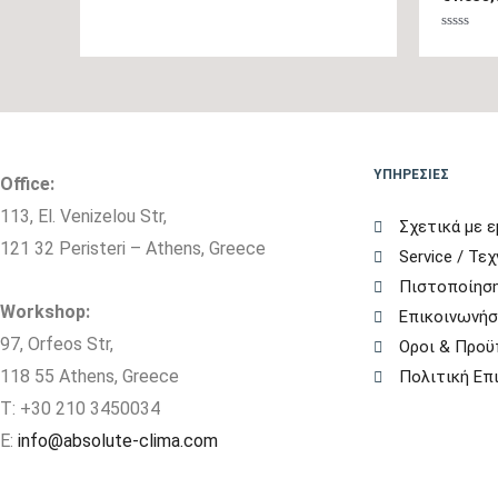
Βαθμολο
με
0
από
5
ΥΠΗΡΕΣΙΕΣ
Office:
113, El. Venizelou Str,
Σχετικά με ε
121 32 Peristeri – Athens, Greece
Service / Τε
Πιστοποίηση
Workshop:
Επικοινωνήσ
97, Orfeos Str,
Οροι & Προϋ
118 55 Athens, Greece
Πολιτική Ε
T: +30 210 3450034
E:
info@absolute-clima.com