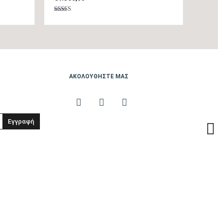
Βαθμολογήθηκε
με
tbc
5.00
από 5
tbc
ΑΚΟΛΟΥΘΗΣΤΕ ΜΑΣ
1400
27/48
Εγγραφή
65
60
70