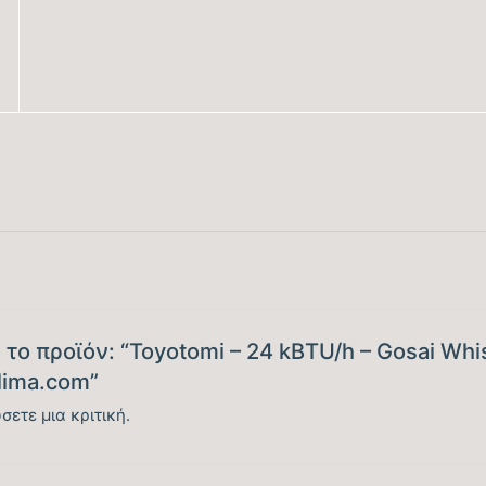
Λειτουργία Ιονισμού
Μέγιστος Όγκος Παροχής Αέρα (m3/h)
Κάλυψη Χώρου έως … (m2)
Κυβικά Μέτρα Κάλυψης έως … (m3)
Ονομαστική Ψυκτική Ικανότητα (BTU/h)
ο προϊόν: “Toyotomi – 24 kBTU/h – Gosai Whisp
lima.com”
Εύρος Ψυκτικής Ικανότητας (BTU/h)
σετε μια κριτική.
Βαθμός Ενεργειακής απόδοσης Ψύξης (SEER)