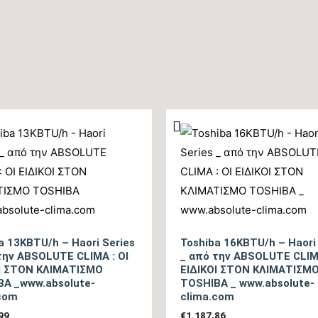
Βαθμός Ενεργειακής απόδοσης Ψύξης (EER)
Ενεργειακή Κλάση Ψύξης
Ετήσια Κατανάλωση Ενέργειας Ψύξης (kwh)
Ονομαστική Θερμική Ικανότητα (BTU/h)
Εύρος Θερμικής Ικανότητας (BTU/h)
Βαθμός Ενεργειακής απόδοσης Θέρμανσης Θ/Ζ
(SCOP)
a 13KBTU/h – Haori Series
Toshiba 16KBTU/h – Haori
την ABSOLUTE CLIMA : ΟΙ
_ από την ABSOLUTE CLIMA
ΟΙ ΣΤΟΝ ΚΛΙΜΑΤΙΣΜΟ
ΕΙΔΙΚΟΙ ΣΤΟΝ ΚΛΙΜΑΤΙΣΜ
Βαθμός Ενεργειακής απόδοσης Θέρμανσης (COP)
A _www.absolute-
TOSHIBA _ www.absolute-
com
clima.com
Ενεργειακή Κλάση Θέρμανσης – Θερμή Ζώνη
99
€
1.187,86