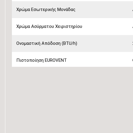
Χρώμα Εσωτερικής Μονάδας
Χρώμα Ασύρματου Χειριστηρίου
Ονομαστική Απόδοση (BTU/h)
Πιστοποίηση EUROVENT
Λειτουργία Ψύξη & Θέρμανση
Λειτουργία Αφύγρανσης
Συνδεσιμότητα WiFi
Φίλτρα Καθαρισμού Αέρα Εσωτερικής Μονάδας