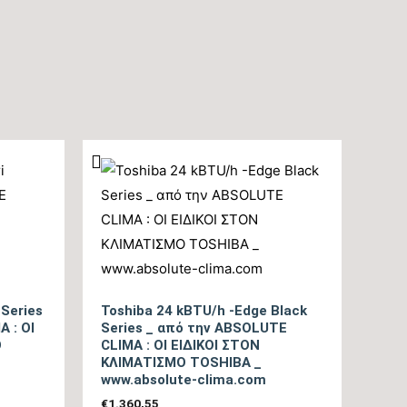
tbc
A+++
292
26.614
5.118 – 32.414
5,7
 Series
Toshiba 24 kBTU/h -Edge Black
 : ΟΙ
Series _ από την ABSOLUTE
Ο
CLIMA : ΟΙ ΕΙΔΙΚΟΙ ΣΤΟΝ
tbc
ΚΛΙΜΑΤΙΣΜΟ TOSHIBA _
www.absolute-clima.com
A+++
€
1.360,55