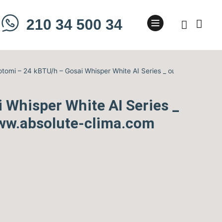
210 34 500 34
tomi – 24 kBTU/h – Gosai Whisper White AI Series _ οι
 Whisper White AI Series _
www.absolute-clima.com